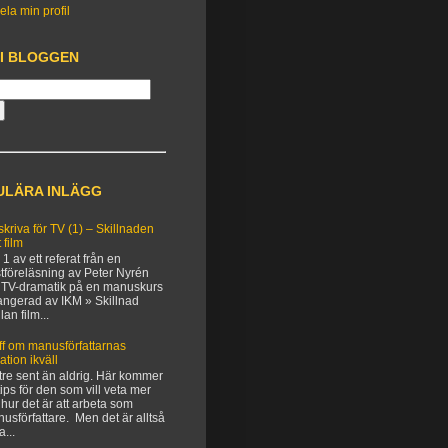
ela min profil
 I BLOGGEN
ULÄRA INLÄGG
 skriva för TV (1) – Skillnaden
 film
 1 av ett referat från en
tföreläsning av Peter Nyrén
TV-dramatik på en manuskurs
angerad av IKM » Skillnad
lan film...
ff om manusförfattarnas
uation ikväll
tre sent än aldrig. Här kommer
 tips för den som vill veta mer
hur det är att arbeta som
usförfattare. Men det är alltså
a...