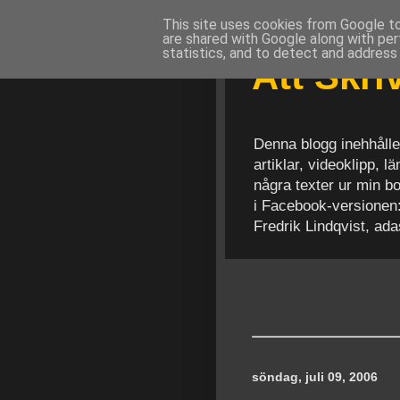
This site uses cookies from Google to 
are shared with Google along with per
statistics, and to detect and address
Att Skr
Denna blogg inehhålle
artiklar, videoklipp, 
några texter ur min b
i Facebook-versionen
Fredrik Lindqvist, ad
söndag, juli 09, 2006