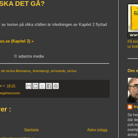
R SKA DET GÅ?
r av texten på olika ställen är inledningen av Kapitel 2 flyttad
s.se (Kapitel 2) »
På bok
ur bok
© adastra media
Om 
,
att skriva filmmanus
,
dramaturgi
,
skrivande
,
skriva
ia
kl.
18:10
pegelneuroner
fr
er :
Se h
där de
och m
exemp
Startsida
Äldre inlägg
annat