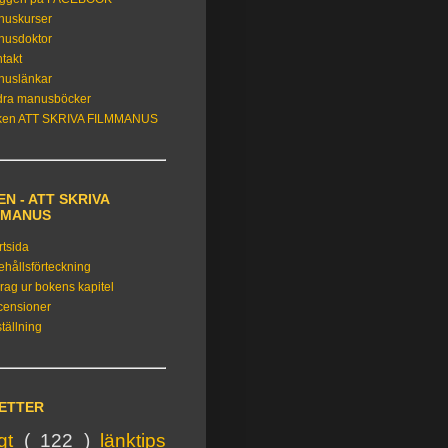
nuskurser
nusdoktor
takt
nuslänkar
dra manusböcker
ken ATT SKRIVA FILMMANUS
N - ATT SKRIVA
MMANUS
rtsida
ehållsförteckning
rag ur bokens kapitel
censioner
tällning
KETTER
igt
( 122 )
länktips