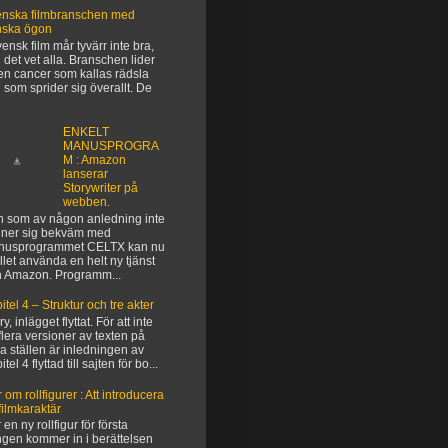
nska filmbranschen med
nska ögon
vensk film mår tyvärr inte bra,
 det vet alla. Branschen lider
en cancer som kallas rädsla
 som sprider sig överallt. De
ENKELT
MANUSPROGRA
M : Amazon
lanserar
Storywriter på
webben.
 som av någon anledning inte
ner sig bekväm med
nusprogrammet CELTX kan nu
ället använda en helt ny tjänst
n Amazon. Programm...
itel 4 – Struktur och tre akter
y, inlägget flyttat. För att inte
flera versioner av texten på
ka ställen är inledningen av
tel 4 flyttad till sajten för bo...
 om rollfigurer : Att introducera
filmkaraktär
 en ny rollfigur för första
gen kommer in i berättelsen