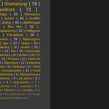
3 )
Dramaturgi
( 76 )
nuskurs
( 72 )
oklipp
( 55 )
filmmanus
4 )
boken
( 46 )
kortfilm
 )
dialog
( 40 )
utbildningar
6 )
Bra film
( 33 )
spiloterna
( 32 )
rollfigurer
7 )
Filmdebatt
( 26 )
nsion
( 26 )
Manusguru
 )
tips
( 22 )
lästips
( 20 )
tävling
( 20 )
struktur
( 20 )
er
( 18 )
film
( 16 )
manusstöd
skrivtips
( 14 )
McKee
( 13 )
TV-
( 13 )
Premiss
( 12 )
skriva för
2 )
stipendium
( 12 )
Kulturama
kola
( 11 )
tävlingar
( 11 )
Story
)
manusprogram
( 10 )
moral
Spänning
( 9 )
Skrivprocessen
akterna
( 8 )
att pitcha
( 8 )
ps
( 8 )
filmproduktion
( 7 )
lneuroner
( 6 )
undertext
( 5 )
ngen Därnere
( 4 )
handling
( 4 )
lse
( 4 )
Linda Aronson
( 2 )
Seven
nopsis
( 2 )
treatment
( 2 )