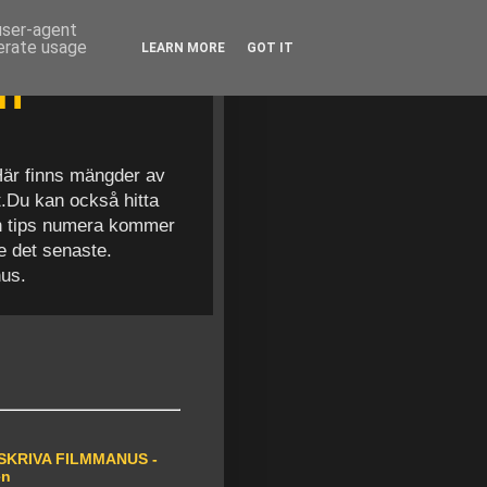
 user-agent
nerate usage
LEARN MORE
GOT IT
en
 Här finns mängder av
t.Du kan också hitta
och tips numera kommer
se det senaste.
nus.
SKRIVA FILMMANUS -
en