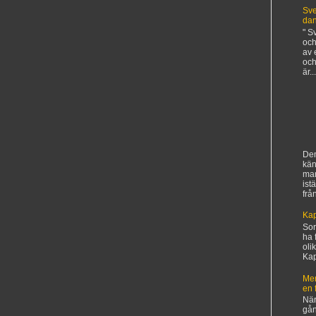
Sve
da
" S
och
av 
och
är...
Den
kän
ma
ist
frå
Kap
Sorr
ha 
oli
Kapi
Mer
en 
När
gån