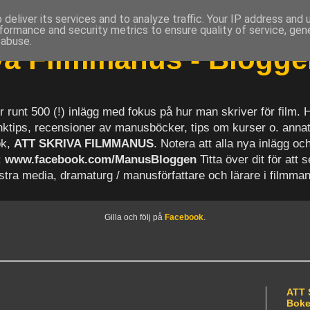
deliver its services and to analyze traffic. Your IP address and
formance and security metrics to ensure quality of service, ge
 abuse.
iva Filmmanus - Blogg
r runt 500 (!) inlägg med fokus på hur man skriver för film.
länktips, recensioner av manusböcker, tips om kurser o. anna
ok,
ATT SKRIVA FILMMANUS
. Notera att alla nya inlägg 
:
www.facebook.com/ManusBloggen
Titta över dit för att 
astra media, dramaturg / manusförfattare och lärare i filmma
Gilla och följ på
Facebook
.
ATT 
Bok