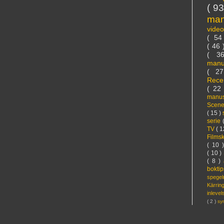
( 9
ma
vide
( 5
( 46
( 3
manu
( 2
Rece
( 22
manus
Scen
( 15 )
serie
TV
( 1
Films
( 10 
( 10 )
( 8 )
bokti
spege
Kärri
inleve
( 2 )
sy