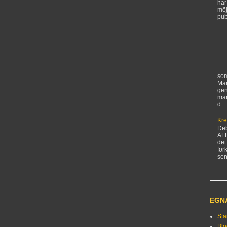
har
möj
pub
som
Man
gen
ma
d...
Kre
De
AL
det
för
sen
EGN
Sta
Bl