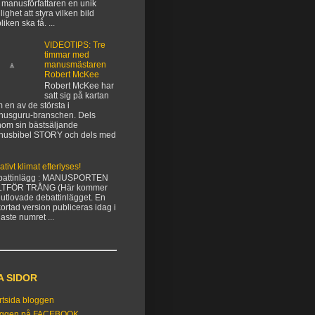
 manusförfattaren en unik
lighet att styra vilken bild
liken ska få. ...
VIDEOTIPS: Tre
timmar med
manusmästaren
Robert McKee
Robert McKee har
satt sig på kartan
 en av de största i
usguru-branschen. Dels
om sin bästsäljande
nusbibel STORY och dels med
ativt klimat efterlyses!
battinlägg : MANUSPORTEN
LTFÖR TRÅNG (Här kommer
 utlovade debattinlägget. En
kortad version publiceras idag i
aste numret ...
A SIDOR
rtsida bloggen
oggen på FACEBOOK