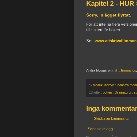
Kapitel 2 - HU
Sorry, inlägget flyttat.
För att inte ha flera versione
till sajten för boken.
Se:
www.attskrivafilmmanu
Andra bloggar om:
film
,
filmmanus
av
fredrik lindqvist, adastra med
Etiketter:
boken
,
Dramaturgi
,
s
Inga kommentar
Skicka en kommentar
Senaste inlägg