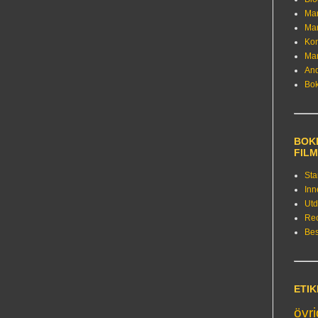
Ma
Ma
Kon
Ma
An
Bo
BOKE
FIL
Sta
Inn
Utd
Re
Bes
ETI
övr