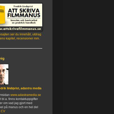
sajten ser du innehåll, utdrag
ens kapitel, recensioner mm.
mig
edrik lindqvist, adastra media
emsidan
www.adastramedia.se
t bl.a. finns kontaktuppgifter
er om vad jag gjort med
el på manus och en hel del
.
CV