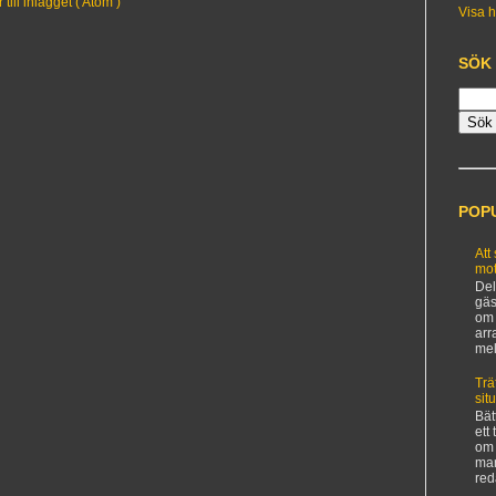
ill inlägget ( Atom )
Visa h
SÖK
POP
Att
mot
Del
gäs
om 
arr
mel
Trä
sit
Bät
ett
om 
man
red