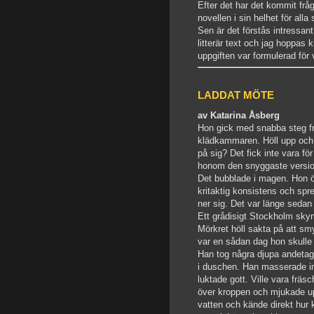
Efter det har det kommit frå
novellen i sin helhet för alla
Sen är det förstås intressan
litterär text och jag hoppa
uppgiften var formulerad för 
LADDAT MÖTE
av
Katarina Åsberg
Hon gick med snabba steg fra
klädkammaren. Höll upp och g
på sig? Det fick inte vara fö
honom den snyggaste version
Det bubblade i magen. Hon ö
kritaktig konsistens och sp
ner sig. Det var länge sedan
Ett grådisigt Stockholm sk
Mörkret höll sakta på att smy
var en sådan dag hon skulle
Han tog några djupa andetag 
i duschen. Han masserade in
luktade gott. Ville vara fräs
över kroppen och mjukade upp
vatten och kände direkt hur