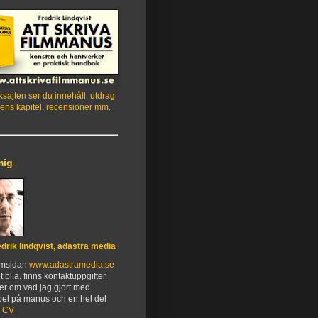
sajten ser du innehåll, utdrag
ens kapitel, recensioner mm.
mig
edrik lindqvist, adastra media
emsidan
www.adastramedia.se
t bl.a. finns kontaktuppgifter
er om vad jag gjort med
el på manus och en hel del
.
CV