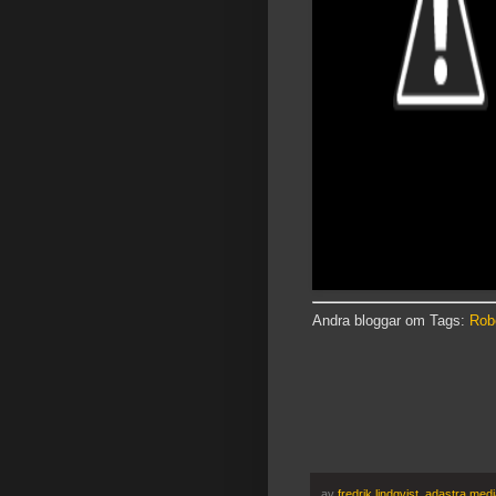
Andra bloggar om Tags:
Rob
av
fredrik lindqvist, adastra med