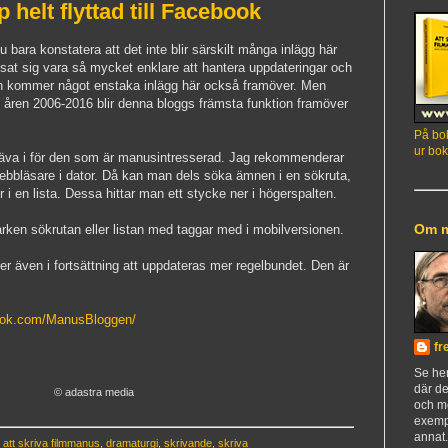
 helt flyttad till Facebook
 bara konstatera att det inte blir särskilt många inlägg här
isat sig vara så mycket enklare att hantera uppdateringar och
n kommer något enstaka inlägg här också framöver. Men
g åren 2006-2016 blir denna
bloggs främsta funktion framöver
På bok
ur bok
 gräva i för den som är manusintresserad. Jag rekommenderar
ebbläsare i dator. Då kan man dels söka ämnen i en sökruta,
 i en lista. Dessa hittar man ett stycke ner i högerspalten.
Om 
rken sökrutan eller listan med taggar med i mobilversionen.
även i fortsättning att uppdateras mer regelbundet. Den är
ok.com/ManusBloggen/
fr
Se h
där de
© adastra media
och m
exemp
annat
,
att skriva filmmanus
,
dramaturgi
,
skrivande
,
skriva