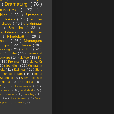
3 )
Dramaturgi
( 76 )
nuskurs
( 72 )
oklipp
( 55 )
filmmanus
4 )
boken
( 46 )
kortfilm
 )
dialog
( 40 )
utbildningar
6 )
Bra film
( 33 )
spiloterna
( 32 )
rollfigurer
7 )
Filmdebatt
( 26 )
nsion
( 26 )
Manusguru
 )
tips
( 22 )
lästips
( 20 )
tävling
( 20 )
struktur
( 20 )
er
( 18 )
film
( 16 )
manusstöd
skrivtips
( 14 )
McKee
( 13 )
TV-
( 13 )
Premiss
( 12 )
skriva för
2 )
stipendium
( 12 )
Kulturama
kola
( 11 )
tävlingar
( 11 )
Story
)
manusprogram
( 10 )
moral
Spänning
( 9 )
Skrivprocessen
akterna
( 8 )
att pitcha
( 8 )
ps
( 8 )
filmproduktion
( 7 )
lneuroner
( 6 )
undertext
( 5 )
ngen Därnere
( 4 )
handling
( 4 )
lse
( 4 )
Linda Aronson
( 2 )
Seven
nopsis
( 2 )
treatment
( 2 )