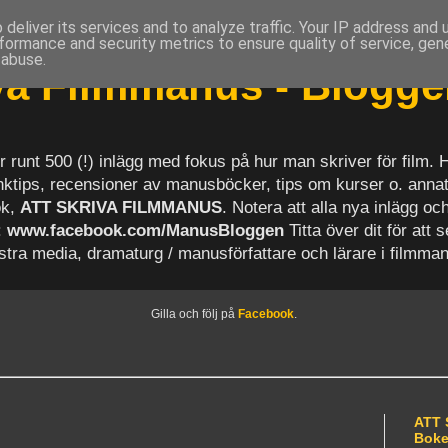
deliver its services and to analyze traffic. Your IP address and
formance and security metrics to ensure quality of service, ge
 abuse.
iva Filmmanus - Blogg
r runt 500 (!) inlägg med fokus på hur man skriver för film.
länktips, recensioner av manusböcker, tips om kurser o. anna
ok,
ATT SKRIVA FILMMANUS
. Notera att alla nya inlägg 
:
www.facebook.com/ManusBloggen
Titta över dit för att 
astra media, dramaturg / manusförfattare och lärare i filmma
Gilla och följ på
Facebook
.
ATT 
Bok