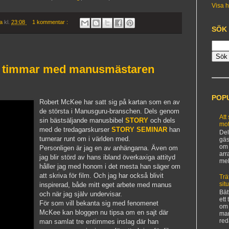
Visa h
ia
kl.
23:08
1 kommentar :
SÖK
e timmar med manusmästaren
POP
Robert McKee har satt sig på kartan som en av
de största i Manusguru-branschen. Dels genom
Att
sin bästsäljande manusbibel
STORY
och dels
mot
med de tredagarskurser
STORY SEMINAR
han
Del
turnerar runt om i världen med.
gäs
om 
Personligen är jag en av anhängarna. Även om
arr
jag blir störd av hans ibland överkaxiga attityd
mel
håller jag med honom i det mesta han säger om
att skriva för film. Och jag har också blivit
Trä
sit
inspirerad, både mitt eget arbete med manus
Bät
och när jag själv undervisar.
ett
För som vill bekanta sig med fenomenet
om 
McKee kan bloggen nu tipsa om en sajt där
man
red
man samlat tre entimmes inslag där han