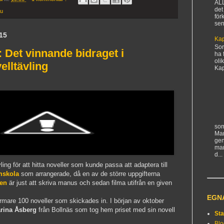
AL
det
u
för
sen
15
Kap
Sorr
Det vinnande bidraget i
ha 
oli
elltävling
Kapi
som
Man
gen
ma
d...
ling för att hitta noveller som kunde passa att adaptera till
mskola
som arrangerade, då en av de större uppgifterna
jen
är just att skriva manus och sedan filma utifrån en given
EGN
rmare 100 noveller som skickades in. I början av oktober
arina Åsberg
från Bollnäs som tog hem priset med sin novell
Sta
Bl