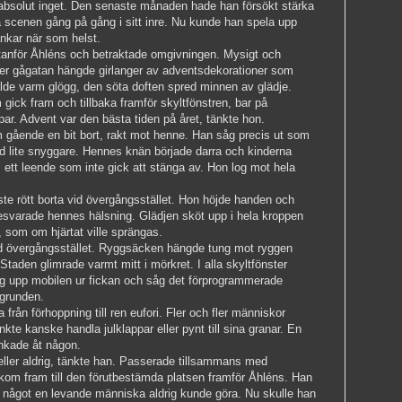
 absolut inget. Den senaste månaden hade han försökt stärka
la scenen gång på gång i sitt inre. Nu kunde han spela upp
ankar när som helst.
anför Åhléns och betraktade omgivningen. Mysigt och
r gågatan hängde girlanger av adventsdekorationer som
ålde varm glögg, den söta doften spred minnen av glädje.
ick fram och tillbaka framför skyltfönstren, bar på
par. Advent var den bästa tiden på året, tänkte hon.
gående en bit bort, rakt mot henne. Han såg precis ut som
ed lite snyggare. Hennes knän började darra och kinderna
 ett leende som inte gick att stänga av. Hon log mot hela
te rött borta vid övergångsstället. Hon höjde handen och
 besvarade hennes hälsning. Glädjen sköt upp i hela kroppen
 som om hjärtat ville sprängas.
id övergångsstället. Ryggsäcken hängde tung mot ryggen
aden glimrade varmt mitt i mörkret. I alla skyltfönster
tog upp mobilen ur fickan och såg det förprogrammerade
grunden.
från förhoppning till ren eufori. Fler och fler människor
te kanske handla julklappar eller pynt till sina granar. En
inkade åt någon.
u eller aldrig, tänkte han. Passerade tillsammans med
om fram till den förutbestämda platsen framför Åhléns. Han
, något en levande människa aldrig kunde göra. Nu skulle han