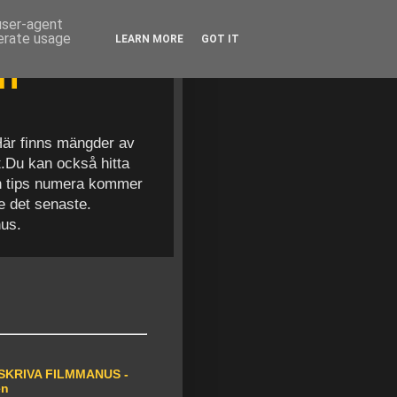
 user-agent
nerate usage
LEARN MORE
GOT IT
en
 Här finns mängder av
t.Du kan också hitta
och tips numera kommer
se det senaste.
nus.
SKRIVA FILMMANUS -
en