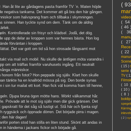
( 9
. Han åt lite av gårdagens pasta framför TV ´n. Maten höjde
ma
 de negativa tankarna. Det kommer att gå bra den här gången.
vide
änniskor som halvsprang fram och tillbaka i skymningen.
( 5
as sinnen. Han tyckte synd om dem. Tänk om de aldrig
( 46
kärlek.
( 3
eln. Kontrollerade sin frisyr och klädsel. Jodå, det dög.
manu
ade upp de delar av kroppen som var hennes bästa. Hon log
( 2
kände förväntan i kroppen.
Rece
ättat. Det var gott om tid så hon strosade långsamt mot
( 22
manus
akt via mail och mobil. Nu skulle de äntligen möta varandra i
Scen
pp om att träffas framför varuhusets ingång. Ett neutralt
( 15 )
 många människor.
serie
honom från fotot? Hon peppade sig själv. Klart hon skulle
TV
( 1
Films
 han tänkte ha en knallröd mössa på sig. Den borde synas
( 10 
i sin tur mailat ett kort. Han fick väl komma fram till henne,
( 10 )
( 8 )
pegeln. Djupa bruna ögon mötte hans. Mörkt välkammat hår.
bokti
le. Prövade att le mot sig själv men där gick gränsen. Det
spege
gapskratt för det såg så lustigt ut. Stå här och fjanta sig!
Kärri
ch ryggsäck och öppnade dörren. Det började pirra i magen.
inleve
 den här dagen!
( 2 )
sy
nför porten stod han stilla en liten stund. Skönt att andas in
n in händerna i jackans fickor och började gå.