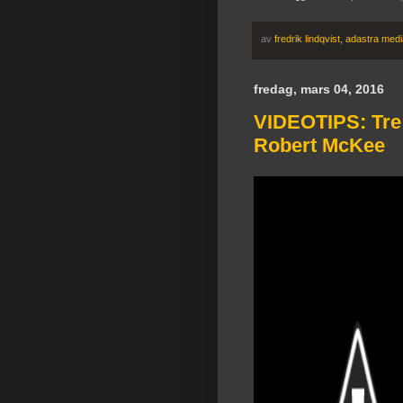
av
fredrik lindqvist, adastra med
fredag, mars 04, 2016
VIDEOTIPS: Tr
Robert McKee