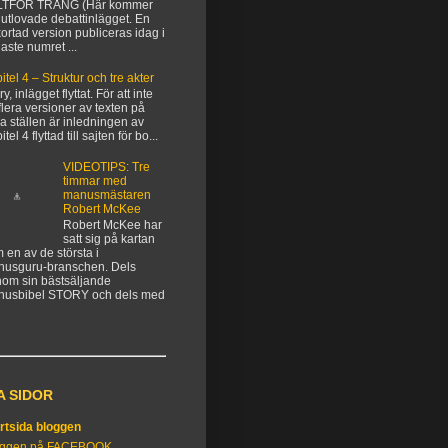
LTFÖR TRÅNG (Här kommer
 utlovade debattinlägget. En
kortad version publiceras idag i
aste numret ...
itel 4 – Struktur och tre akter
y, inlägget flyttat. För att inte
flera versioner av texten på
ka ställen är inledningen av
tel 4 flyttad till sajten för bo...
VIDEOTIPS: Tre
timmar med
manusmästaren
Robert McKee
Robert McKee har
satt sig på kartan
 en av de största i
usguru-branschen. Dels
om sin bästsäljande
nusbibel STORY och dels med
A SIDOR
rtsida bloggen
oggen på FACEBOOK