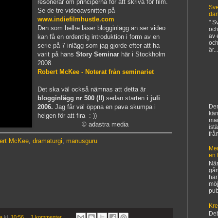
resonerar om principerna för att skriva för film.
Sve
Se de tre videoavsnitten på
da
www.indiefilmhustle.com
" S
Den som hellre läser blogginlägg än ser video
och
av 
kan få en ordentlig introduktion i form av en
och
serie på 7 inlägg som jag gjorde efter att ha
är...
varit på hans
Story Seminar
här i Stockholm
2008.
Robert McKee - Noterat från seminariet
Det ska väl också nämnas att detta är
blogginlägg nr 500 (!!)
sedan starten
i juli
Den
2006.
Jag får väl öppna en pava skumpa i
kän
helgen för att fira : ))
ma
© adastra media
ist
frå
ert McKee
,
dramaturgi
,
manusguru
Mer
en 
När
gån
har
möj
pub
Kre
De
ia
kl.
10:56
1 kommentar :