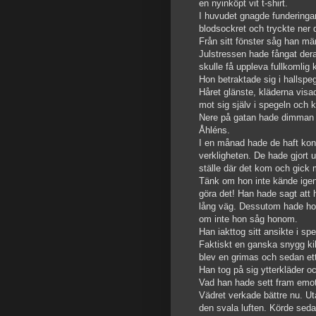
en nyinköpt vit t-shirt.
I huvudet gnagde funderingar
blodsockret och tryckte ner
Från sitt fönster såg han m
Julstressen hade fångat der
skulle få uppleva fullkomlig 
Hon betraktade sig i hallspeg
Håret glänste, kläderna vis
mot sig själv i spegeln och 
Nere på gatan hade dimman l
Åhléns.
I en månad hade de haft kont
verkligheten. De hade gjort u
ställe där det kom och gick
Tänk om hon inte kände igen 
göra det! Han hade sagt att
lång väg. Dessutom hade hon 
om inte hon såg honom.
Han iakttog sitt ansikte i s
Faktiskt en ganska snygg kil
blev en grimas och sedan ett 
Han tog på sig ytterkläder o
Vad han hade sett fram emot
Vädret verkade bättre nu. Uta
den svala luften. Körde seda