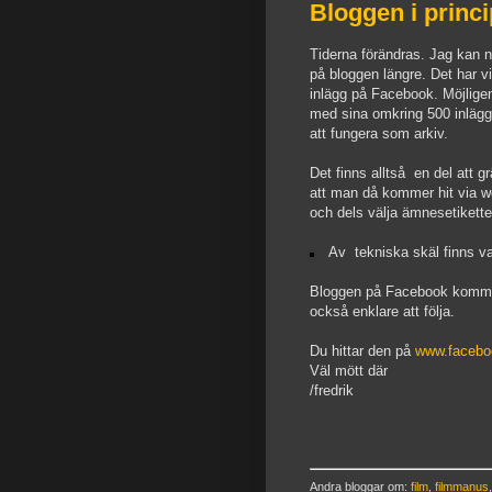
Bloggen i princip
Tiderna förändras. Jag kan nu
på bloggen längre. Det har v
inlägg på Facebook.
Möjlige
m
ed sina omkring 500 inläg
att fungera som arkiv.
Det finns alltså en del att
att man då kommer hit via w
och dels välja ämnesetiketter
Av tekniska skäl finns va
Bloggen på Facebook kommer 
också enklare att följa.
Du hittar den på
www.facebo
Väl mött där
/fredrik
Andra bloggar om:
film
,
filmmanus