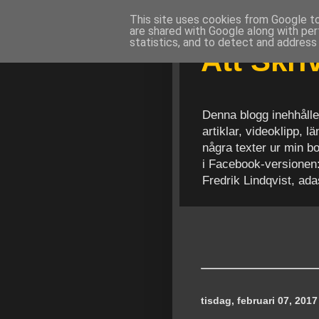
This site uses cookies from Google to 
are shared with Google along with per
statistics, and to detect and address
Att Skr
Denna blogg inehhålle
artiklar, videoklipp, 
några texter ur min b
i Facebook-versionen
Fredrik Lindqvist, ad
tisdag, februari 07, 2017