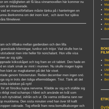
gor om möjligheten att få läsa vinnarnovellen här kommer nu
Ma
 som är intresserade.
Ma
t vad en manusförfattare måste tänka på i hanteringen en
Kon
s kunna återkomma om det inom kort, och även hur själva
våra filmelever.
Ma
An
Bo
m och tillbaka mellan garderoben och den lilla
BOKE
ranskade klänningar, tunikor och tröjor. Vad skulle hon ta
FIL
r utstuderat men inte heller för nonchalant. Hon ville visa
en av sig själv.
Sta
ppnade köksskåpet och tog fram en vit tablett. Den hade en
Inn
red en stark smak av mint i munnen. Nu skulle magen lugna
Utd
 hon känt av magkatarren på det här viset.
Re
ymtade genom fönsterrutan. Redan december men ingen snö.
ga sig in trots den tidiga eftermiddagen. Trist. Tänk att det
Bes
 möta kärleken på nytt!
för att försöka lugna nerverna. Klädde av sig och ställde sig
 rikligt med schampo i håret och använde en tvål som
ch och nytvättad, inifrån och ut. De varma strålarna rann ner
ETI
 musklerna. Den sista minuten vred han över till kallt
 kroppen vaknade. Tog efteråt fram rena bomullkalsonger och
övr