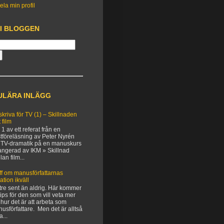
ela min profil
 I BLOGGEN
ULÄRA INLÄGG
 skriva för TV (1) – Skillnaden
 film
 1 av ett referat från en
tföreläsning av Peter Nyrén
TV-dramatik på en manuskurs
angerad av IKM » Skillnad
lan film...
ff om manusförfattarnas
uation ikväll
tre sent än aldrig. Här kommer
 tips för den som vill veta mer
hur det är att arbeta som
usförfattare. Men det är alltså
a...