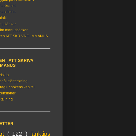
nuskurser
nusdoktor
takt
nuslänkar
dra manusböcker
ken ATT SKRIVA FILMMANUS
N - ATT SKRIVA
MMANUS
rtsida
ehållsförteckning
rag ur bokens kapitel
censioner
tällning
KETTER
igt
( 122 )
länktips