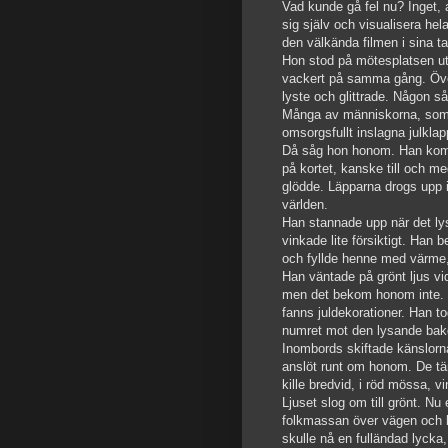
Vad kunde gå fel nu? Inget,
sig själv och visualisera he
den välkända filmen i sina t
Hon stod på mötesplatsen ut
vackert på samma gång. Öve
lyste och glittrade. Någon s
Många av människorna, som g
omsorgsfullt inslagna julklap
Då såg hon honom. Han kom 
på kortet, kanske till och m
glödde. Läpparna drogs upp i
världen.
Han stannade upp när det lys
vinkade lite försiktigt. Han
och fyllde henne med värme,
Han väntade på grönt ljus v
men det bekom honom inte. St
fanns juldekorationer. Han 
numret mot den lysande bak
Inombords skiftade känslorna 
anslöt runt om honom. De tänk
kille bredvid, i röd mössa, v
Ljuset slog om till grönt. N
folkmassan över vägen och k
skulle nå en fulländad lycka