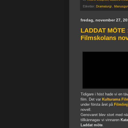
Etiketter:
Dramaturgi
,
Manusgur
fredag, november 27, 20
LADDAT MÖTE : 
Filmskolans nov
Tidigare i höst hade vi en täv
film. Det var
Kulturama Fil
under första året på
Filmlin
novell.
Gensvaret blev stort med nä
tillkännagav vi vinnaren
Kat
Laddat möte
.