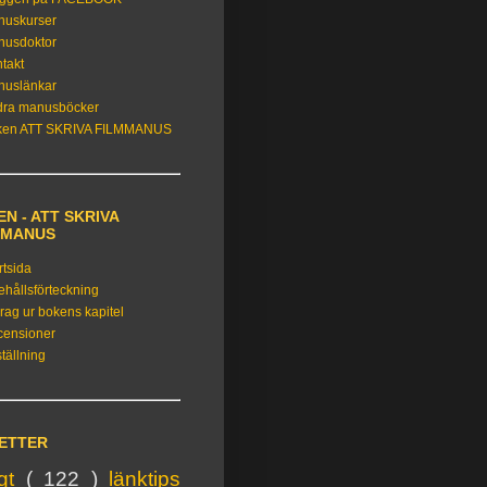
nuskurser
nusdoktor
takt
nuslänkar
dra manusböcker
ken ATT SKRIVA FILMMANUS
N - ATT SKRIVA
MMANUS
rtsida
ehållsförteckning
rag ur bokens kapitel
censioner
tällning
KETTER
igt
( 122 )
länktips