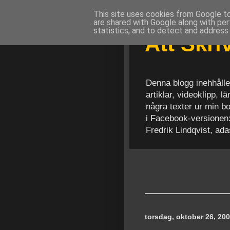
This site uses cookies from Google to 
are shared with Google along with per
statistics, and to detect and address
Att Skr
Denna blogg inehhålle
artiklar, videoklipp, 
några texter ur min b
i Facebook-versionen
Fredrik Lindqvist, ad
torsdag, oktober 26, 20