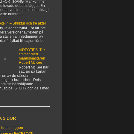
LTFÖR TRÅNG (Här kommer
 utlovade debattinlägget. En
kortad version publiceras idag i
aste numret ...
itel 4 – Struktur och tre akter
y, inlägget flyttat. För att inte
flera versioner av texten på
ka ställen är inledningen av
tel 4 flyttad till sajten för bo...
VIDEOTIPS: Tre
timmar med
manusmästaren
Robert McKee
Robert McKee har
satt sig på kartan
 en av de största i
usguru-branschen. Dels
om sin bästsäljande
nusbibel STORY och dels med
A SIDOR
rtsida bloggen
oggen på FACEBOOK