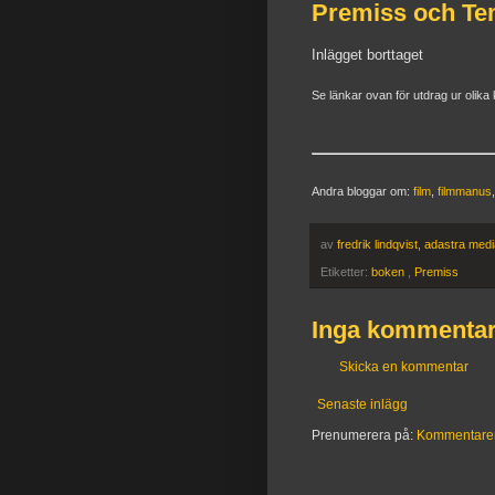
Premiss och Tem
Inlägget borttaget
Se länkar ovan för utdrag ur olik
Andra bloggar om:
film
,
filmmanus
av
fredrik lindqvist, adastra med
Etiketter:
boken
,
Premiss
Inga kommentar
Skicka en kommentar
Senaste inlägg
Prenumerera på:
Kommentarer t