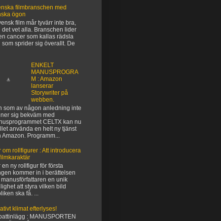
nska filmbranschen med
nska ögon
vensk film mår tyvärr inte bra,
 det vet alla. Branschen lider
en cancer som kallas rädsla
 som sprider sig överallt. De
ENKELT
MANUSPROGRA
M : Amazon
lanserar
Storywriter på
webben.
 som av någon anledning inte
ner sig bekväm med
nusprogrammet CELTX kan nu
ället använda en helt ny tjänst
n Amazon. Programm...
 om rollfigurer : Att introducera
filmkaraktär
 en ny rollfigur för första
gen kommer in i berättelsen
 manusförfattaren en unik
lighet att styra vilken bild
liken ska få. ...
ativt klimat efterlyses!
battinlägg : MANUSPORTEN