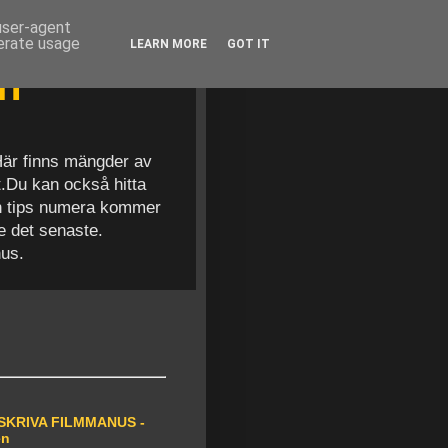
 user-agent
nerate usage
LEARN MORE
GOT IT
en
 Här finns mängder av
t.Du kan också hitta
och tips numera kommer
se det senaste.
nus.
SKRIVA FILMMANUS -
en