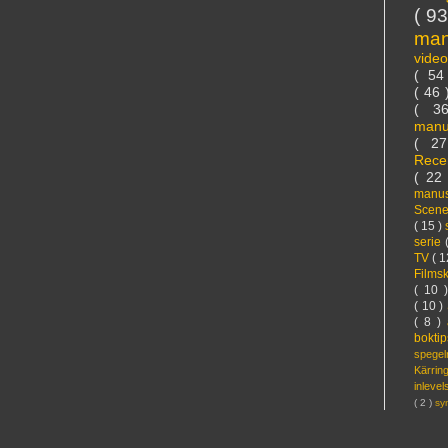
( 9
ma
vide
( 5
( 46
( 3
manu
( 2
Rece
( 22
manus
Scen
( 15 )
serie
TV
( 1
Films
( 10 
( 10 )
( 8 )
bokti
spege
Kärri
inleve
( 2 )
sy