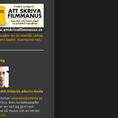
sajten ser du innehåll, utdrag
ens kapitel, recensioner mm.
mig
edrik lindqvist, adastra media
emsidan
www.adastramedia.se
t bl.a. finns kontaktuppgifter
er om vad jag gjort med
el på manus och en hel del
.
CV