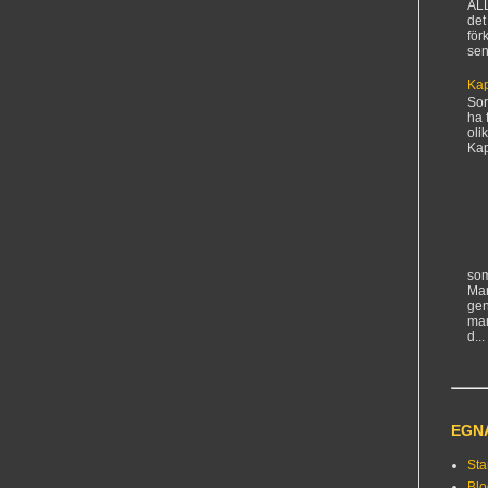
AL
det
för
sen
Kap
Sorr
ha 
oli
Kapi
som
Man
gen
ma
d...
EGN
Sta
Bl