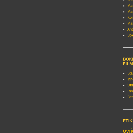
Ma
Ma
Kon
Ma
An
Bo
BOKE
FIL
Sta
Inn
Utd
Re
Bes
ETI
övr