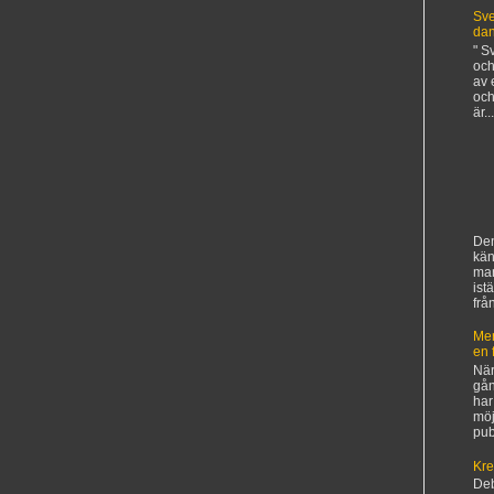
Sve
da
" S
och
av 
och
är...
Den
kän
ma
ist
frå
Mer
en 
När
gån
har
möj
pub
Kre
De