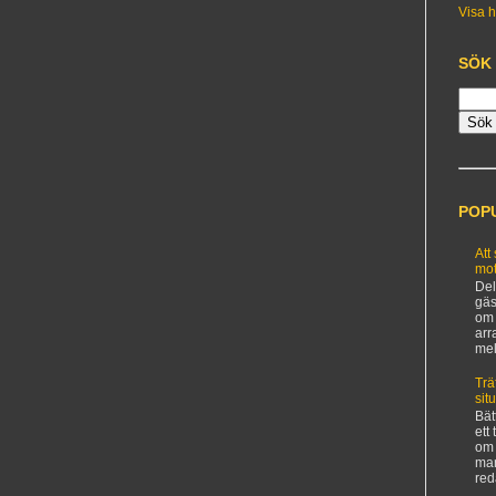
Visa h
SÖK
POP
Att
mot
Del
gäs
om 
arr
mel
Trä
sit
Bät
ett
om 
man
red