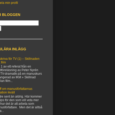
ela min profil
 I BLOGGEN
ULÄRA INLÄGG
 skriva för TV (1) – Skillnaden
 film
 1 av ett referat från en
tföreläsning av Peter Nyrén
TV-dramatik på en manuskurs
angerad av IKM » Skillnad
lan film...
ff om manusförfattarnas
uation ikväll
tre sent än aldrig. Här kommer
 tips för den som vill veta mer
hur det är att arbeta som
usförfattare. Men det är alltså
a...