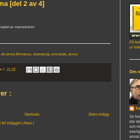
a [del 2 av 4]
a kapitel av manusboken
På bok
ur bok
,
att skriva filmmanus
,
dramaturgi
,
skrivande
,
skriva
ia
kl.
21:18
Om 
er :
fr
Startsida
Äldre inlägg
Se h
där de
ill inlägget ( Atom )
och m
exemp
annat