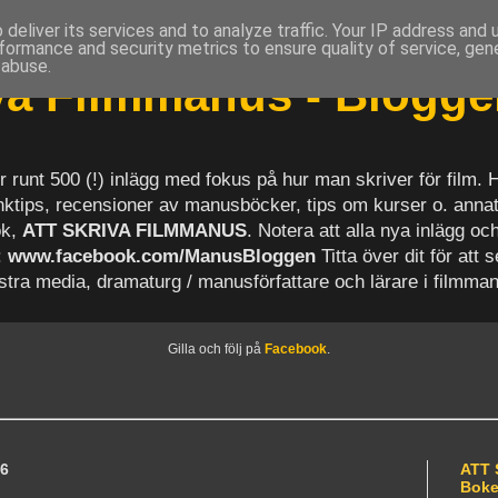
deliver its services and to analyze traffic. Your IP address and
formance and security metrics to ensure quality of service, ge
 abuse.
iva Filmmanus - Blogg
r runt 500 (!) inlägg med fokus på hur man skriver för film.
länktips, recensioner av manusböcker, tips om kurser o. anna
ok,
ATT SKRIVA FILMMANUS
. Notera att alla nya inlägg 
:
www.facebook.com/ManusBloggen
Titta över dit för att 
astra media, dramaturg / manusförfattare och lärare i filmma
Gilla och följ på
Facebook
.
06
ATT 
Bok