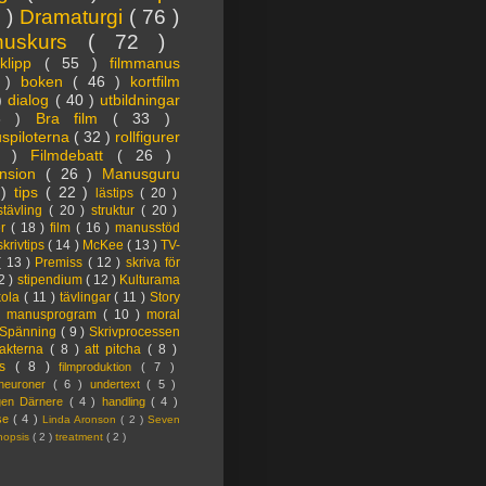
3 )
Dramaturgi
( 76 )
nuskurs
( 72 )
oklipp
( 55 )
filmmanus
4 )
boken
( 46 )
kortfilm
 )
dialog
( 40 )
utbildningar
6 )
Bra film
( 33 )
spiloterna
( 32 )
rollfigurer
7 )
Filmdebatt
( 26 )
nsion
( 26 )
Manusguru
 )
tips
( 22 )
lästips
( 20 )
tävling
( 20 )
struktur
( 20 )
er
( 18 )
film
( 16 )
manusstöd
skrivtips
( 14 )
McKee
( 13 )
TV-
( 13 )
Premiss
( 12 )
skriva för
2 )
stipendium
( 12 )
Kulturama
kola
( 11 )
tävlingar
( 11 )
Story
)
manusprogram
( 10 )
moral
Spänning
( 9 )
Skrivprocessen
akterna
( 8 )
att pitcha
( 8 )
ps
( 8 )
filmproduktion
( 7 )
lneuroner
( 6 )
undertext
( 5 )
ngen Därnere
( 4 )
handling
( 4 )
lse
( 4 )
Linda Aronson
( 2 )
Seven
nopsis
( 2 )
treatment
( 2 )