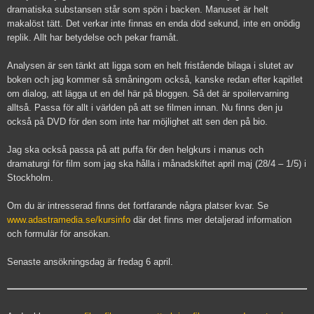
dramatiska substansen står som spön i backen. Manuset är helt
makalöst tätt. Det verkar inte finnas en enda död sekund, inte en onödig
replik. Allt har betydelse och pekar framåt.
Analysen är sen tänkt att ligga som en helt fristående bilaga i slutet av
boken och jag kommer så småningom också, kanske redan efter kapitlet
om dialog, att lägga ut en del här på bloggen. Så det är spoilervarning
alltså. Passa för allt i världen på att se filmen innan. Nu finns den ju
också på DVD för den som inte har möjlighet att sen den på bio.
Jag ska också passa på att puffa för den helgkurs i manus och
dramaturgi för film som jag ska hålla i månadskiftet april maj (28/4 – 1/5) i
Stockholm.
Om du är intresserad finns det fortfarande några platser kvar. Se
www.adastramedia.se/kursinfo
där det finns mer detaljerad information
och formulär för ansökan.
Senaste ansökningsdag är fredag 6 april.