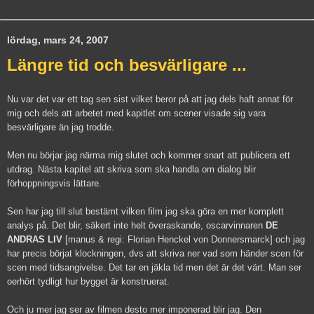
lördag, mars 24, 2007
Längre tid och besvärligare ...
Nu var det var ett tag sen sist vilket beror på att jag dels haft annat för
mig och dels att arbetet med kapitlet om scener visade sig vara
besvärligare än jag trodde.
Men nu börjar jag närma mig slutet och kommer snart att publicera ett
utdrag. Nästa kapitel att skriva som ska handla om dialog blir
förhoppningsvis lättare.
Sen har jag till slut bestämt vilken film jag ska göra en mer komplett
analys på. Det blir, säkert inte helt överaskande, oscarvinnaren
DE
ANDRAS LIV
[manus & regi: Florian Henckel von Donnersmarck] och jag
har precis börjat klockningen, dvs att skriva ner vad som händer scen för
scen med tidsangivelse. Det tar en jäkla tid men det är det värt. Man ser
oerhört tydligt hur bygget är konstruerat.
Och ju mer jag ser av filmen desto mer imponerad blir jag. Den