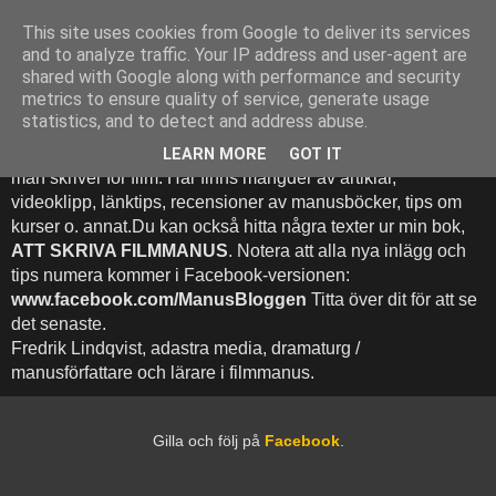
This site uses cookies from Google to deliver its services
Att Skriva Filmmanus -
and to analyze traffic. Your IP address and user-agent are
shared with Google along with performance and security
Bloggen
metrics to ensure quality of service, generate usage
statistics, and to detect and address abuse.
Denna blogg inehhåller runt 500 (!) inlägg med fokus på hur
LEARN MORE
GOT IT
man skriver för film. Här finns mängder av artiklar,
videoklipp, länktips, recensioner av manusböcker, tips om
kurser o. annat.Du kan också hitta några texter ur min bok,
ATT SKRIVA FILMMANUS
. Notera att alla nya inlägg och
tips numera kommer i Facebook-versionen:
www.facebook.com/ManusBloggen
Titta över dit för att se
det senaste.
Fredrik Lindqvist, adastra media, dramaturg /
manusförfattare och lärare i filmmanus.
Gilla och följ på
Facebook
.