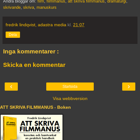
Andra bloggar om:
film
,
filmmanus
,
att skriva filmmanus
,
dramaturgi
,
skrivande
,
skriva
,
manuskurs
fredrik lindqvist, adastra media
kl.
21:07
Dela
Inga kommentarer :
Skicka en kommentar
‹
›
Startsida
Visa webbversion
ATT SKRIVA FILMMANUS - Boken