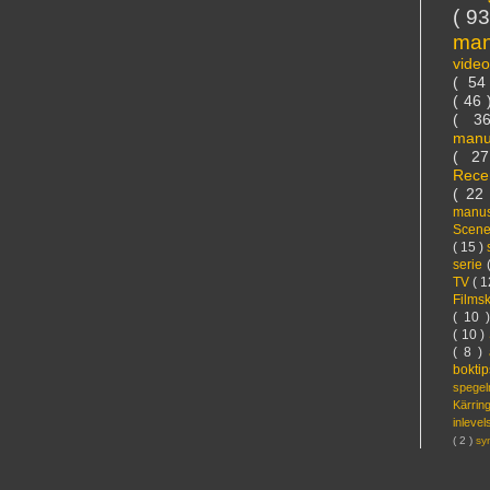
( 9
ma
vide
( 5
( 46
( 3
manu
( 2
Rece
( 22
manus
Scen
( 15 )
serie
TV
( 1
Films
( 10 
( 10 )
( 8 )
bokti
spege
Kärri
inleve
( 2 )
sy