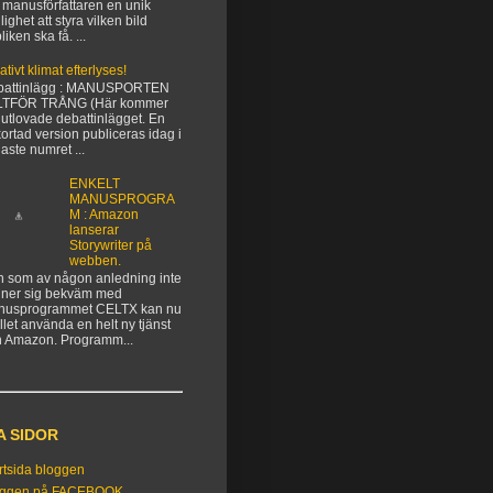
 manusförfattaren en unik
lighet att styra vilken bild
liken ska få. ...
ativt klimat efterlyses!
battinlägg : MANUSPORTEN
LTFÖR TRÅNG (Här kommer
 utlovade debattinlägget. En
kortad version publiceras idag i
aste numret ...
ENKELT
MANUSPROGRA
M : Amazon
lanserar
Storywriter på
webben.
 som av någon anledning inte
ner sig bekväm med
nusprogrammet CELTX kan nu
ället använda en helt ny tjänst
n Amazon. Programm...
A SIDOR
rtsida bloggen
oggen på FACEBOOK