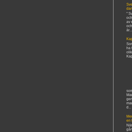
Sve
da
" S
och
av 
och
är...
Kap
Sorr
ha 
oli
Kapi
som
Man
gen
ma
d...
Mer
en 
När
gån