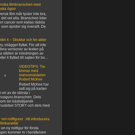
nska filmbranschen med
nska ögon
vensk film mår tyvärr inte bra,
 det vet alla. Branschen lider
en cancer som kallas rädsla
 som sprider sig överallt. De
itel 4 – Struktur och tre akter
y, inlägget flyttat. För att inte
flera versioner av texten på
ka ställen är inledningen av
tel 4 flyttad till sajten för bo...
VIDEOTIPS: Tre
timmar med
manusmästaren
Robert McKee
Robert McKee har
satt sig på kartan
 en av de största i
usguru-branschen. Dels
om sin bästsäljande
nusbibel STORY och dels med
 om rollfigurer : Att introducera
filmkaraktär
 en ny rollfigur för första
gen kommer in i berättelsen