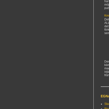
har
möj
pub
Kre
De
AL
det
för
sen
Den
kän
ma
ist
frå
EGN
Sta
Bl