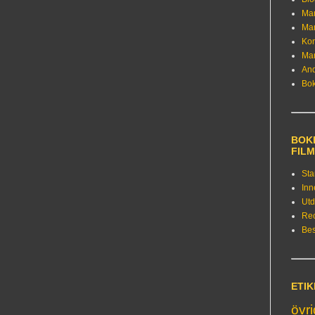
Ma
Ma
Kon
Ma
An
Bo
BOKE
FIL
Sta
Inn
Utd
Re
Bes
ETI
övr