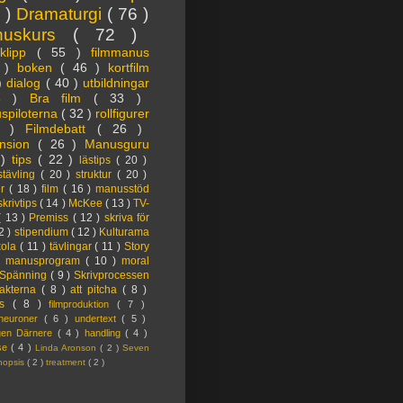
3 )
Dramaturgi
( 76 )
nuskurs
( 72 )
oklipp
( 55 )
filmmanus
4 )
boken
( 46 )
kortfilm
 )
dialog
( 40 )
utbildningar
6 )
Bra film
( 33 )
spiloterna
( 32 )
rollfigurer
7 )
Filmdebatt
( 26 )
nsion
( 26 )
Manusguru
 )
tips
( 22 )
lästips
( 20 )
tävling
( 20 )
struktur
( 20 )
er
( 18 )
film
( 16 )
manusstöd
skrivtips
( 14 )
McKee
( 13 )
TV-
( 13 )
Premiss
( 12 )
skriva för
2 )
stipendium
( 12 )
Kulturama
kola
( 11 )
tävlingar
( 11 )
Story
)
manusprogram
( 10 )
moral
Spänning
( 9 )
Skrivprocessen
akterna
( 8 )
att pitcha
( 8 )
ps
( 8 )
filmproduktion
( 7 )
lneuroner
( 6 )
undertext
( 5 )
ngen Därnere
( 4 )
handling
( 4 )
lse
( 4 )
Linda Aronson
( 2 )
Seven
nopsis
( 2 )
treatment
( 2 )