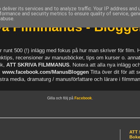
deliver its services and to analyze traffic. Your IP address and
formance and security metrics to ensure quality of service, ge
 abuse.
iva Filmmanus - Blogg
r runt 500 (!) inlägg med fokus på hur man skriver för film.
länktips, recensioner av manusböcker, tips om kurser o. anna
ok,
ATT SKRIVA FILMMANUS
. Notera att alla nya inlägg 
:
www.facebook.com/ManusBloggen
Titta över dit för att 
astra media, dramaturg / manusförfattare och lärare i filmma
Gilla och följ på
Facebook
.
ATT 
Bok