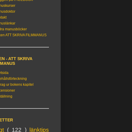
nuskurser
nusdoktor
takt
nuslänkar
dra manusböcker
ken ATT SKRIVA FILMMANUS
N - ATT SKRIVA
MMANUS
rtsida
ehållsförteckning
rag ur bokens kapitel
censioner
tällning
KETTER
igt
( 122 )
länktips