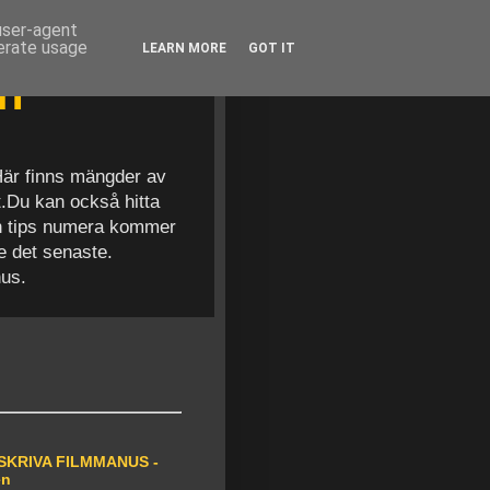
 user-agent
nerate usage
LEARN MORE
GOT IT
en
 Här finns mängder av
t.Du kan också hitta
och tips numera kommer
se det senaste.
nus.
SKRIVA FILMMANUS -
en