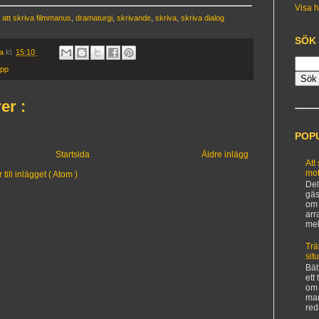
Visa h
,
att skriva filmmanus
,
dramaturgi
,
skrivande
,
skriva
,
skriva dialog
SÖK
ia
kl.
15:10
ipp
er :
POP
Startsida
Äldre inlägg
Att
mot
ill inlägget ( Atom )
Del
gäs
om 
arr
mel
Trä
sit
Bät
ett
om 
man
red