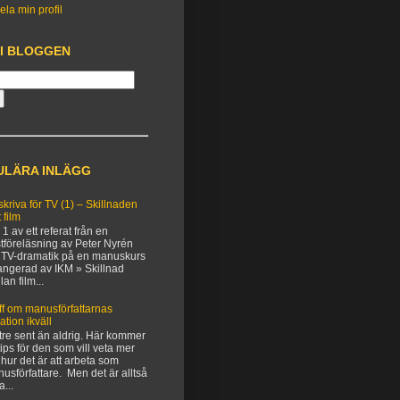
ela min profil
 I BLOGGEN
ULÄRA INLÄGG
 skriva för TV (1) – Skillnaden
 film
 1 av ett referat från en
tföreläsning av Peter Nyrén
TV-dramatik på en manuskurs
angerad av IKM » Skillnad
lan film...
ff om manusförfattarnas
uation ikväll
tre sent än aldrig. Här kommer
 tips för den som vill veta mer
hur det är att arbeta som
usförfattare. Men det är alltså
a...