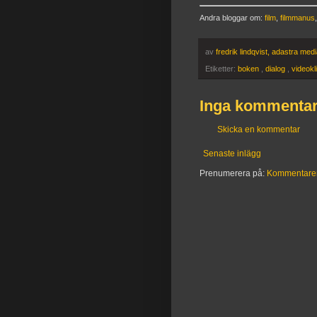
Andra bloggar om:
film
,
filmmanus
av
fredrik lindqvist, adastra med
Etiketter:
boken
,
dialog
,
videokl
Inga kommentar
Skicka en kommentar
Senaste inlägg
Prenumerera på:
Kommentarer t