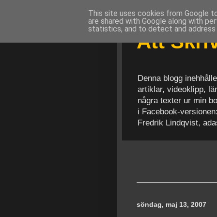
This site uses cookies from Google to 
are shared with Google along with per
statistics, and to detect and address
Att Skr
Denna blogg inehhålle
artiklar, videoklipp, 
några texter ur min b
i Facebook-versionen
Fredrik Lindqvist, ad
söndag, maj 13, 2007