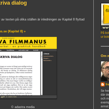
kriva dialog
r av texten på olika ställen är inledningen av Kapitel 8 flyttad
.se (Kapitel 8) »
På bok
ur bok
Om 
fr
Se h
där de
och m
exemp
annat
© adastra media