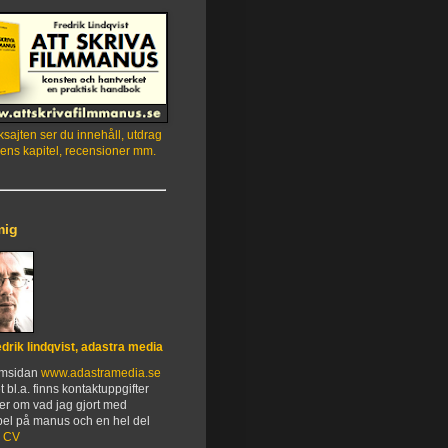
sajten ser du innehåll, utdrag
ens kapitel, recensioner mm.
mig
edrik lindqvist, adastra media
emsidan
www.adastramedia.se
t bl.a. finns kontaktuppgifter
er om vad jag gjort med
el på manus och en hel del
.
CV