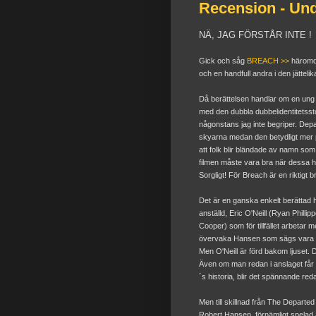
Recension - Und
NÄ, JAG FÖRSTÅR INTE !
Gick och såg
BREACH >>
häromda
och en handfull andra i den jätteli
Då berättelsen handlar om en ung m
med den dubbla dubbelidentitetsst
någonstans jag inte begriper. Departe
skyarna medan den betydligt mer 
att folk blir bländade av namn som
filmen måste vara bra när dessa h
Sorgligt! För Breach är en riktigt br
Det är en ganska enkelt berättad h
anställd, Eric O'Neill (Ryan Phillip
Cooper) som för tillfället arbetar
övervaka Hansen som sägs vara en 
Men O'Neill är förd bakom ljuset. D
Även om man redan i anslaget får 
´s historia, blir det spännande red
Men till skillnad från The Departed
Robert Hansen, förnämligt spelad a