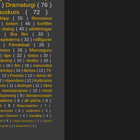
3 )
Dramaturgi
( 76 )
nuskurs
( 72 )
oklipp
( 55 )
filmmanus
4 )
boken
( 46 )
kortfilm
 )
dialog
( 40 )
utbildningar
6 )
Bra film
( 33 )
spiloterna
( 32 )
rollfigurer
7 )
Filmdebatt
( 26 )
nsion
( 26 )
Manusguru
 )
tips
( 22 )
lästips
( 20 )
tävling
( 20 )
struktur
( 20 )
er
( 18 )
film
( 16 )
manusstöd
skrivtips
( 14 )
McKee
( 13 )
TV-
( 13 )
Premiss
( 12 )
skriva för
2 )
stipendium
( 12 )
Kulturama
kola
( 11 )
tävlingar
( 11 )
Story
)
manusprogram
( 10 )
moral
Spänning
( 9 )
Skrivprocessen
akterna
( 8 )
att pitcha
( 8 )
ps
( 8 )
filmproduktion
( 7 )
lneuroner
( 6 )
undertext
( 5 )
ngen Därnere
( 4 )
handling
( 4 )
lse
( 4 )
Linda Aronson
( 2 )
Seven
nopsis
( 2 )
treatment
( 2 )