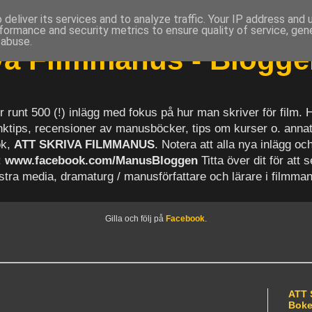
deliver its services and to analyze traffic. Your IP address and
formance and security metrics to ensure quality of service, ge
 abuse.
iva Filmmanus - Blogg
r runt 500 (!) inlägg med fokus på hur man skriver för film.
länktips, recensioner av manusböcker, tips om kurser o. anna
ok,
ATT SKRIVA FILMMANUS
. Notera att alla nya inlägg 
:
www.facebook.com/ManusBloggen
Titta över dit för att 
astra media, dramaturg / manusförfattare och lärare i filmma
Gilla och följ på
Facebook
.
ATT 
Bok