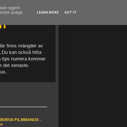
 user-agent
nerate usage
LEARN MORE
GOT IT
en
 Här finns mängder av
t.Du kan också hitta
och tips numera kommer
se det senaste.
nus.
SKRIVA FILMMANUS -
en