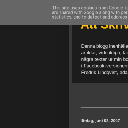
This site uses cookies from Google to 
are shared with Google along with per
statistics, and to detect and address
Att Skr
Denna blogg inehhålle
artiklar, videoklipp, 
några texter ur min b
i Facebook-versionen
Fredrik Lindqvist, ad
lördag, juni 02, 2007