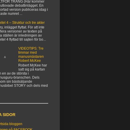
LTFÖR TRÅNG (Här kommer
 utlovade debattinlägget. En
kortad version publiceras idag i
aste numret ...
itel 4 – Struktur och tre akter
y, inlägget flyttat. För att inte
flera versioner av texten på
ka ställen är inledningen av
tel 4 flyttad till sajten för bo...
VIDEOTIPS: Tre
timmar med
manusmästaren
Robert McKee
Robert McKee har
satt sig på kartan
 en av de största i
usguru-branschen. Dels
om sin bästsäljande
nusbibel STORY och dels med
A SIDOR
rtsida bloggen
oggen på FACEBOOK