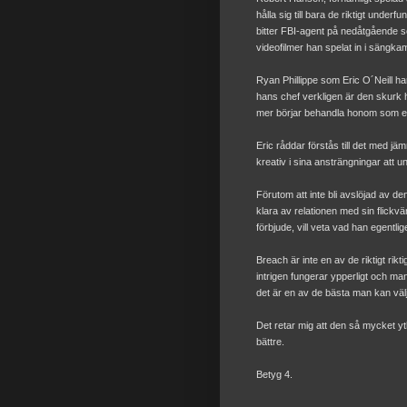
hålla sig till bara de riktigt under
bitter FBI-agent på nedåtgående som
videofilmer han spelat in i sängk
Ryan Phillippe som Eric O´Neill har i
hans chef verkligen är den skurk h
mer börjar behandla honom som en
Eric råddar förstås till det med jä
kreativ i sina ansträngningar att 
Förutom att inte bli avslöjad av 
klara av relationen med sin flickvä
förbjude, vill veta vad han egentli
Breach är inte en av de riktigt rikt
intrigen fungerar ypperligt och man 
det är en av de bästa man kan välj
Det retar mig att den så mycket yt
bättre.
Betyg 4.