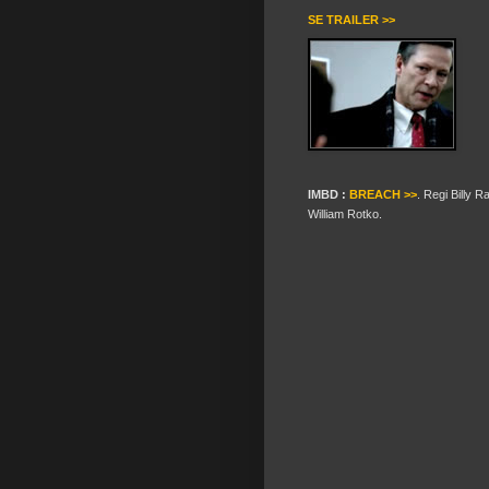
SE TRAILER >>
IMBD :
BREACH >>
. Regi Billy 
William Rotko.