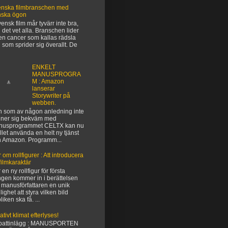
nska filmbranschen med
nska ögon
vensk film mår tyvärr inte bra,
 det vet alla. Branschen lider
en cancer som kallas rädsla
 som sprider sig överallt. De
ENKELT
MANUSPROGRA
M : Amazon
lanserar
Storywriter på
webben.
 som av någon anledning inte
ner sig bekväm med
nusprogrammet CELTX kan nu
ället använda en helt ny tjänst
n Amazon. Programm...
 om rollfigurer : Att introducera
filmkaraktär
 en ny rollfigur för första
gen kommer in i berättelsen
 manusförfattaren en unik
lighet att styra vilken bild
liken ska få. ...
ativt klimat efterlyses!
battinlägg : MANUSPORTEN