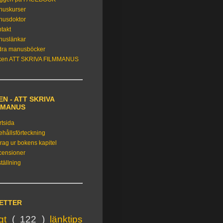
nuskurser
nusdoktor
takt
nuslänkar
dra manusböcker
ken ATT SKRIVA FILMMANUS
N - ATT SKRIVA
MMANUS
rtsida
ehållsförteckning
rag ur bokens kapitel
censioner
tällning
KETTER
igt
( 122 )
länktips