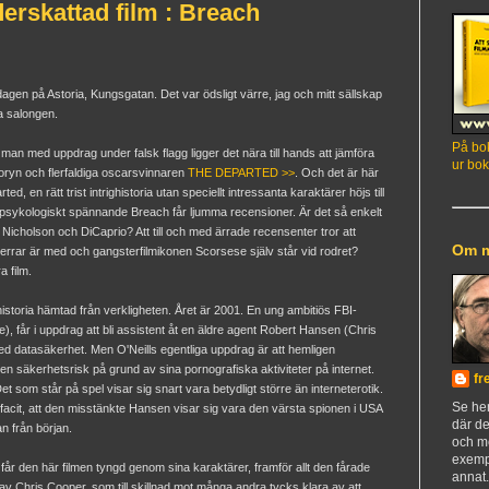
erskattad film : Breach
gen på Astoria, Kungsgatan. Det var ödsligt värre, jag och mitt sällskap
ka salongen.
På bok
an med uppdrag under falsk flagg ligger det nära till hands att jämföra
ur bok
oryn och flerfaldiga oscarsvinnaren
THE DEPARTED >>
. Och det är här
d, en rätt trist intrighistoria utan speciellt intressanta karaktärer höjs till
psykologiskt spännande Breach får ljumma recensioner. Är det så enkelt
 Nicholson och DiCaprio? Att till och med ärrade recensenter tror att
Om 
errar är med och gangsterfilmikonen Scorsese själv står vid rodret?
a film.
istoria hämtad från verkligheten. Året är 2001. En ung ambitiös FBI-
pe), får i uppdrag att bli assistent åt en äldre agent Robert Hansen (Chris
 med datasäkerhet. Men O'Neills egentliga uppdrag är att hemligen
säkerhetsrisk på grund av sina pornografiska aktiviteter på internet.
fr
et som står på spel visar sig snart vara betydligt större än interneterotik.
Se h
facit, att den misstänkte Hansen visar sig vara den värsta spionen i USA
där de
an från början.
och m
exemp
 får den här filmen tyngd genom sina karaktärer, framför allt den fårade
annat
v Chris Cooper, som till skillnad mot många andra tycks klara av att