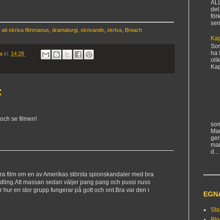
AL
det
för
sen
,
att skriva filmmanus
,
dramaturgi
,
skrivande
,
skriva
,
Breach
Kap
Sorr
ha 
ia
kl.
14:28
oli
Kapi
:
 och se filmen!
som
Man
gen
ma
d...
ra film om en av Amerikas största spionskandaler med bra
dling.Att massan sedan väljer pang pang och pussi nuss
 för hur en stor grupp fungerar på gott och ont.Bra var den i
EGN
Sta
Bl