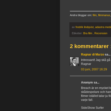
Andra bloggar om:
film
,
filmmanus
av
fredrik lindqvist, adastra med
Etiketter:
Bra film
,
Recension
2 kommentarer 
Ragnar di Marzo
sa...
Intressant! Jag skå gå
Ragnar
03 juni, 2007 16:29
Anonym sa...
Breach är en mycket b
skådespelare och han
filmer istället talar ju
varje fall.
SideShow Surfer