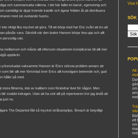
Visa h
fundiga och sammansatta rollerna. I det här fallet en barsk, egensinnig och
 samtidigt är djupt troende katolik och ägnar fritiden åt att distribuera
ammaren med sin ovetande hustru.
SÖK
nte riktigt lika mycket att göra. Till att börja med har Eric svårt att tro att
an påstås vara. Särskilt när den buttre Hansen börjar tina upp och allt
 personlig vän.
mna mellanrum och måste allt eftersom situationen kompliceras bli allt mer
undgå upptäckt.
POP
den yrkesskadat vaksamme Hansen är Erics största problem annars att
Att
n som blir allt mer förtvivlad över Erics allt konstigare beteende och, gud
mot
gen håller på med.
Del
gäs
igt stora filmerna, inte av kalibern som förändrar livet för någon. Men
om 
arr
blir snabbt indragen. Utan att ha sett allt på repertoaren tror jag ändå att
mel
a just nu.
Trä
ligare The Departed fått så mycket stråkastarljus. Breach är betydligt
sit
Bät
ett
om 
man
red