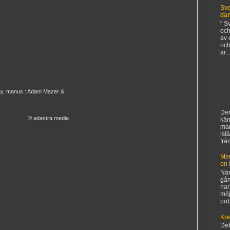
Sve
da
" S
och
av 
och
är...
Ray, manus : Adam Mazer &
Den
© adastra media
kän
ma
ist
frå
Mer
en 
När
gån
har
möj
pub
Kre
De