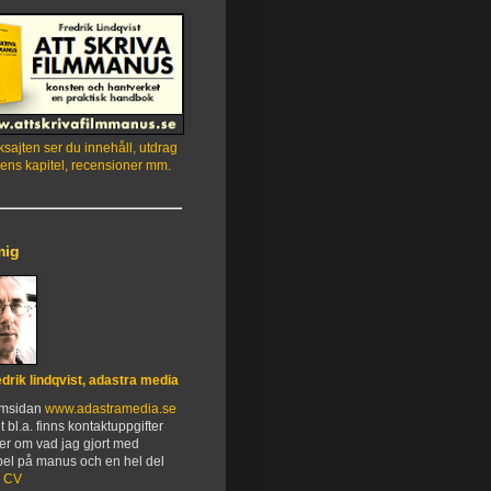
sajten ser du innehåll, utdrag
ens kapitel, recensioner mm.
mig
edrik lindqvist, adastra media
emsidan
www.adastramedia.se
t bl.a. finns kontaktuppgifter
er om vad jag gjort med
el på manus och en hel del
.
CV