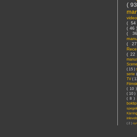
( 9
ma
vide
( 5
( 46
( 3
manu
( 2
Rece
( 22
manus
Scen
( 15 )
serie
TV
( 1
Films
( 10 
( 10 )
( 8 )
bokti
spege
Kärri
inleve
( 2 )
sy