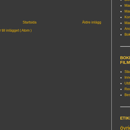
Ma
Ma
Kon
Startsida
Äldre inlägg
Ma
An
ill inlägget ( Atom )
Bo
BOKE
FIL
Sta
Inn
Utd
Re
Bes
ETI
övr