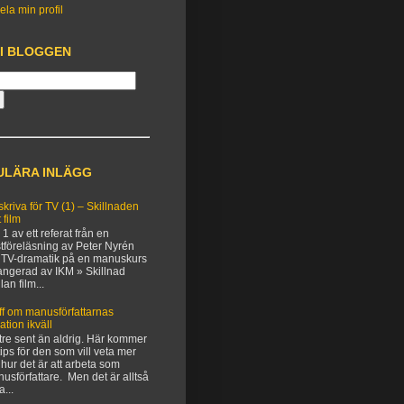
ela min profil
 I BLOGGEN
ULÄRA INLÄGG
 skriva för TV (1) – Skillnaden
 film
 1 av ett referat från en
tföreläsning av Peter Nyrén
TV-dramatik på en manuskurs
angerad av IKM » Skillnad
lan film...
ff om manusförfattarnas
uation ikväll
tre sent än aldrig. Här kommer
 tips för den som vill veta mer
hur det är att arbeta som
usförfattare. Men det är alltså
a...