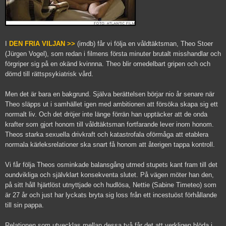
I
DEN FRIA VILJAN >>
(imdb) får vi följa en våldtäktsman, Theo Stoer
(Jürgen Vogel), som redan i filmens första minuter brutalt misshandlar och
förgriper sig på en okänd kvinnna. Theo blir omedelbart gripen och och
dömd till rättspsykiatrisk vård.
Men det är bara en bakgrund. Själva berättelsen börjar nio år senare när
Theo släpps ut i samhället igen med ambitionen att försöka skapa sig ett
normalt liv. Och det dröjer inte länge förrän han upptäcker att de onda
krafter som gjort honom till våldtäktsman fortfarande lever inom honom.
Theos starka sexuella drivkraft och katastrofala oförmåga att etablera
normala kärleksrelationer ska snart få honom att återigen tappa kontroll.
Vi får följa Theos osminkade balansgång utmed stupets kant fram till det
oundvikliga och självklart konsekventa slutet. På vägen möter han den,
på sitt håll hjärtlöst utnyttjade och hudlösa, Nettie (Sabine Timeteo) som
är 27 år och just har lyckats bryta sig loss från ett incestuöst förhållande
till sin pappa.
Relationen som utvecklas mellan dessa två får det att verkligen blöda i