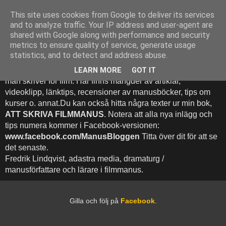
This site uses cookies from Google to deliver its services
Att Skriva Filmmanus -
and to analyze traffic. Your IP address and user-agent are
shared with Google along with performance and security
Bloggen
metrics to ensure quality of service, generate usage
statistics, and to detect and address abuse.
Denna blogg inehhåller runt 500 (!) inlägg med fokus på hur
LEARN MORE
GOT IT
man skriver för film. Här finns mängder av artiklar,
videoklipp, länktips, recensioner av manusböcker, tips om
kurser o. annat.Du kan också hitta några texter ur min bok,
ATT SKRIVA FILMMANUS
. Notera att alla nya inlägg och
tips numera kommer i Facebook-versionen:
www.facebook.com/ManusBloggen
Titta över dit för att se
det senaste.
Fredrik Lindqvist, adastra media, dramaturg /
manusförfattare och lärare i filmmanus.
Gilla och följ på
Facebook
.