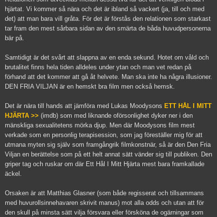
hjärtat. Vi kommer så nära och det är ibland så vackert (ja, till och med
det) att man bara vill gråta. För det är förstås den relationen som starkast
tar fram den mest sårbara sidan av den smärta de båda huvudpersonerna
bär på.
Samtidigt är det svårt att slappna av en enda sekund. Hotet om våld och
brutalitet finns hela tiden alldeles under ytan och man vet redan på
förhand att det kommer att gå åt helvete. Man ska inte ha några illusioner.
DEN FRIA VILJAN är en hemskt bra film men också hemsk.
Det är nära till hands att jämföra med Lukas Moodysons
ETT HÅL I MITT
HJÄRTA >>
(imdb) som med liknande oförsonlighet dyker ner i den
mänskliga sexualitetens mörka djup. Men där Moodysons film mest
verkade som en personlig terapisession, som jag föreställer mig för att
utmana myten sig själv som framgångrik filmkonstnär, så är den Den Fria
Viljan en berättelse som på ett helt annat sätt vänder sig till publiken. Den
griper tag och ruskar om där Ett Hål I Mitt Hjärta mest bara framkallade
äckel.
Orsaken är att Matthias Glasner (som både regisserat och tillsammans
med huvurollsinnehavaren skrivit manus) mot alla odds och utan att för
den skull på minsta sätt vilja försvara eller försköna de ogärningar som