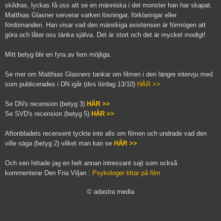
skildras, lyckas få oss att se en människa i det monster han har skapat.
Matthias Glasner serverar varken lösningar, förklaringar eller
fördömanden. Han visar vad den mänskiga existensen är förmögen att
göra och låter oss tänka själva. Det är stort och det är mycket modigt!
Mitt betyg blir en fyra av fem möjliga.
Se mer om Matthias Glasners tankar om filmen i den längre intervju med
som publicerades i DN igår (dvs lördag 13/10)
HÄR >>
Se DN's recension (betyg 3)
HÄR >>
Se SVD's recension (betyg 5)
HÄR >>
Aftonbladets recensent tyckte inte alls om filmen och undrade vad den
ville säga (betyg 2) vilket man kan se
HÄR >>
Och sen hittade jag en helt annan intressant sajt som också
kommenterar Den Fria Viljan :
Psykologer tittar på film
© adastra media