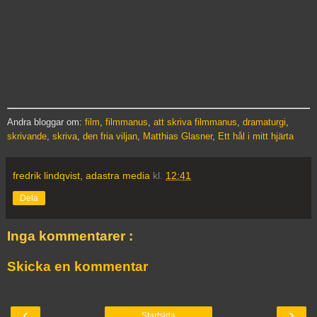
Andra bloggar om:
film
,
filmmanus
,
att skriva filmmanus
,
dramaturgi
,
skrivande
,
skriva
,
den fria viljan
,
Matthias Glasner
,
Ett hål i mitt hjärta
fredrik lindqvist, adastra media
kl.
12:41
Dela
Inga kommentarer :
Skicka en kommentar
‹
›
Startsida