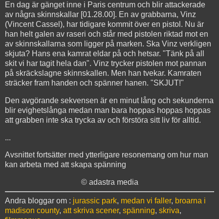
En dag är gänget inne i Paris centrum och blir attackerade
av några skinnskallar [01.28.00]. En av grabbarna, Vinz
(Vincent Cassel), har tidigare kommit över en pistol. Nu är
han helt galen av raseri och står med pistolen riktad mot en
av skinnskallarna som ligger på marken. Ska Vinz verkligen
skjuta? Hans ena kamrat eldar på och hetsar. "Tänk på all
skit vi har tagit hela dan". Vinz trycker pistolen mot pannan
på skräckslagne skinnskallen. Men han tvekar. Kamraten
sträcker fram handen och spänner hanen. "SKJUT!"
Den avgörande sekvensen är en minut lång och sekunderna
blir evighetslånga medan man bara hoppas hoppas hoppas
att grabben inte ska trycka av och förstöra sitt liv för alltid.
...
Avsnittet fortsätter med ytterligare resonemang om hur man
kan arbeta med att skapa spänning
© adastra media
Andra bloggar om :
jurassic park
,
medan vi faller
,
broarna i
madison county
,
att skriva scener
,
spänning
,
skriva
,