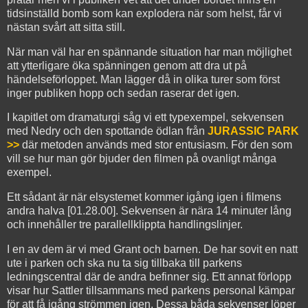
tidsinställd bomb som kan explodera när som helst, får vi
nästan svårt att sitta still.
När man väl har en spännande situation har man möjlighet
att ytterligare öka spänningen genom att dra ut på
händelseförloppet. Man lägger då in olika turer som först
inger publiken hopp och sedan raserar det igen.
I kapitlet om dramaturgi såg vi ett typexempel, sekvensen
med Nedry och den spottande ödlan från
JURASSIC PARK
>>
där metoden används med stor entusiasm. För den som
vill se hur man gör bjuder den filmen på ovanligt många
exempel.
Ett sådant är när elsystemet kommer igång igen i filmens
andra halva [01.28.00]. Sekvensen är nära 14 minuter lång
och innehåller tre parallellklippta handlingslinjer.
I en av dem är vi med Grant och barnen. De har sovit en natt
ute i parken och ska nu ta sig tillbaka till parkens
ledningscentral där de andra befinner sig. Ett annat förlopp
visar hur Sattler tillsammans med parkens personal kämpar
för att få igång strömmen igen. Dessa båda sekvenser löper