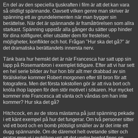
En del av den speciella tjuskraften i film är att det kan vara
så olidligt spännande. Oavsett vilken genre man skriver är
spänning ett av grundelementen när man bygger sin
berättelse. När det är spännande är framåtrörelsen som allra
starkast. Spänning uppstår alla gånger du sätter upp hinder
för dina rollfigurer, eller utsätter dem för frestelser,
möjligheter, konflikter och hot. Frågan "Hur ska det gå?" är
det dramatiska berättandets innersta nerv.
Tänk bara hur hemskt det är när Francesca har satt upp sin
lapp på Rosemanbron i exemplet tidigare. Efter att vi har sett
en hel serie bilder av hur hon blir allt mer drabbad av sin
förälskelse kommer Robert morgonen efter till bron för att
fotografera. Men det första tokstollen gör är att riva bort och
knöla ihop lappen för den stör motivet i sökaren. Hur mycket
kommer inte Francesca att vänta och våndas om han inte
kommer? Hur ska det gå?
Hitchcock, en av de stora mästarna på just spänning pekade
i ett känt exempel på hur det fungerar. Om två personer sitter
vid ett bord och en bomb plötsligt smäller av är det inte ett
dugg spännande. Om de däremot helt ovetande sitter och
pratar men vi i publiken vet att det under bordet finns en