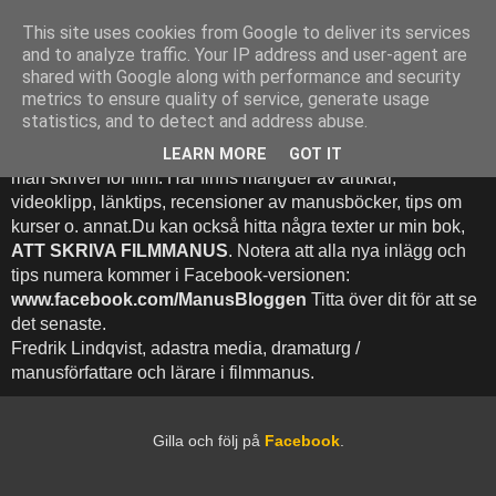
This site uses cookies from Google to deliver its services
Att Skriva Filmmanus -
and to analyze traffic. Your IP address and user-agent are
shared with Google along with performance and security
Bloggen
metrics to ensure quality of service, generate usage
statistics, and to detect and address abuse.
Denna blogg inehhåller runt 500 (!) inlägg med fokus på hur
LEARN MORE
GOT IT
man skriver för film. Här finns mängder av artiklar,
videoklipp, länktips, recensioner av manusböcker, tips om
kurser o. annat.Du kan också hitta några texter ur min bok,
ATT SKRIVA FILMMANUS
. Notera att alla nya inlägg och
tips numera kommer i Facebook-versionen:
www.facebook.com/ManusBloggen
Titta över dit för att se
det senaste.
Fredrik Lindqvist, adastra media, dramaturg /
manusförfattare och lärare i filmmanus.
Gilla och följ på
Facebook
.