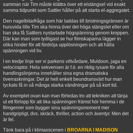
samman när Tim måste klättra över ett elstängsel vid exakt
samma tidpunkt som Sattler håller på att starta el-aggregatet.
Den nagelbitarfråga som här laddas till bristningsgränsen är
huruvida lille Tim ska hinna över det höga stängslet eller om
han ska få Sattlers nystartade högspänning genom kroppen.
Där kan man som tydligast se hur filmskaparna lägger in
olika hinder för att fördröja upplösningen och att hålla
spänningen vid liv.
I en tredje linje ser vi parkens viltvårdare, Muldoon, jaga en
velociraptor. Hela sekvensen är f.ö. en riktig rysare för alla
handlingslinjerna innehåller sina egna dramatiska
överraskningar. Det är helt enkelt beundransvärt hur man
lyckats få in så många starka vändningar på så kort tid.
Av exemplet ovan kan man förledas tro att tekniken att tänja
ut ett förlopp för att öka spänningen främst hör hemma i de
filmgenrer som bygger sina spänningsmoment mer
handgripligt, dvs. skräck, thriller, action och äventyr. Men det
är fel.
Tänk bara på i klimaxscenen i
BROARNA I MADISON