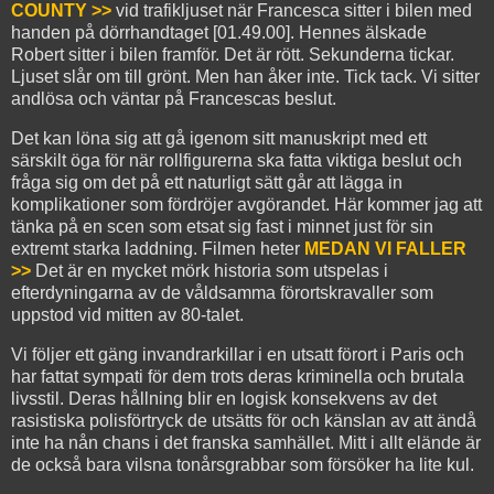
COUNTY >>
vid trafikljuset när Francesca sitter i bilen med
handen på dörrhandtaget [01.49.00]. Hennes älskade
Robert sitter i bilen framför. Det är rött. Sekunderna tickar.
Ljuset slår om till grönt. Men han åker inte. Tick tack. Vi sitter
andlösa och väntar på Francescas beslut.
Det kan löna sig att gå igenom sitt manuskript med ett
särskilt öga för när rollfigurerna ska fatta viktiga beslut och
fråga sig om det på ett naturligt sätt går att lägga in
komplikationer som fördröjer avgörandet. Här kommer jag att
tänka på en scen som etsat sig fast i minnet just för sin
extremt starka laddning. Filmen heter
MEDAN VI FALLER
>>
Det är en mycket mörk historia som utspelas i
efterdyningarna av de våldsamma förortskravaller som
uppstod vid mitten av 80-talet.
Vi följer ett gäng invandrarkillar i en utsatt förort i Paris och
har fattat sympati för dem trots deras kriminella och brutala
livsstil. Deras hållning blir en logisk konsekvens av det
rasistiska polisförtryck de utsätts för och känslan av att ändå
inte ha nån chans i det franska samhället. Mitt i allt elände är
de också bara vilsna tonårsgrabbar som försöker ha lite kul.