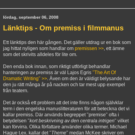
lördag, september 06, 2008
Länktips - Om premiss i filmmanus
Ett länktips den här gången. Det gäller utdrag ur en bok som
jag hittat nyligen som handlar om
premissen >>
, ett ämne
som det skrivits alldeles för lite om.
Den enda bok innan, som riktigt utförligt behandlar
hanteringen av premiss är väl Lajos Egris
"The Art Of
Dramatic Writing" >>
. Även om den är väldigt belysande har
den ju rätt många år på nacken och tar mest upp exempel
från teatern.
Det är också ett problem att det inte finns någon självklar
term i den engelska manuslitteraturen för att beteckna det vi
kallar premiss. Där används begreppet "premise" ofta i
betydelsen "
kort beskrivning av den centrala intrigen
" vilket
kan förvirra. Olika författare använder olika termer. Michael
Hague t.ex. kallar det "
Theme
" medan McKee skriver om