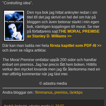
"
Controlling idea
".
Den nya bok jag hittat anknyter redan i sin
titel till det jag skrivit en hel del om här på
bloggen och även betonar starkt i min egen
bok, nämligen kopplingen till moral. Se mer
på författarens sajt:
THE MORAL PREMISE
av Stanley D. Williams >>
Där kan man ladda ner hela
första kapitlet som PDF-fil >>
och även se några artiklar.
The Moral Premise
omfattar uppåt 200 sidor och handlar
enbart om premiss. Jag har precis fått hem boken. Hittills
verkar den mycket lovande men jag får återkomma med en
mer utförlig kommentar när jag läst mer.
© adastra media
Andra bloggar om :
filmmanus
,
premiss
,
länktips
fredrik lindqvist, adastra media
kl.
23:07