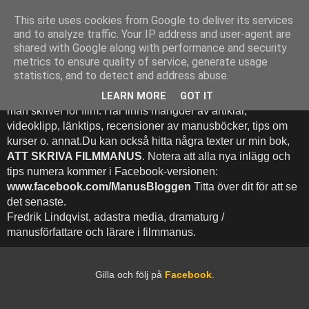
This site uses cookies from Google to deliver its services
Att Skriva Filmmanus -
and to analyze traffic. Your IP address and user-agent are
shared with Google along with performance and security
Bloggen
metrics to ensure quality of service, generate usage
statistics, and to detect and address abuse.
Denna blogg inehhåller runt 500 (!) inlägg med fokus på hur
LEARN MORE
GOT IT
man skriver för film. Här finns mängder av artiklar,
videoklipp, länktips, recensioner av manusböcker, tips om
kurser o. annat.Du kan också hitta några texter ur min bok,
ATT SKRIVA FILMMANUS
. Notera att alla nya inlägg och
tips numera kommer i Facebook-versionen:
www.facebook.com/ManusBloggen
Titta över dit för att se
det senaste.
Fredrik Lindqvist, adastra media, dramaturg /
manusförfattare och lärare i filmmanus.
Gilla och följ på
Facebook
.