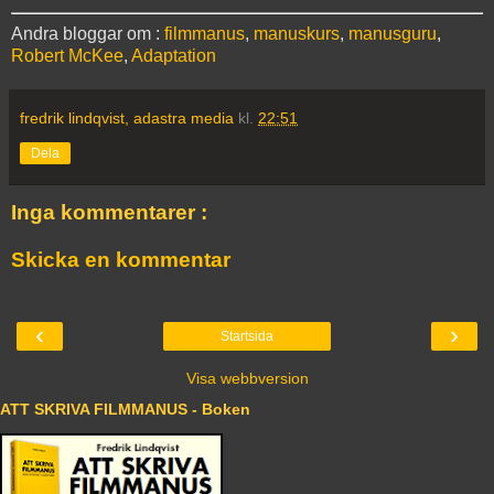
Andra bloggar om :
filmmanus
,
manuskurs
,
manusguru
,
Robert McKee
,
Adaptation
fredrik lindqvist, adastra media
kl.
22:51
Dela
Inga kommentarer :
Skicka en kommentar
‹
›
Startsida
Visa webbversion
ATT SKRIVA FILMMANUS - Boken