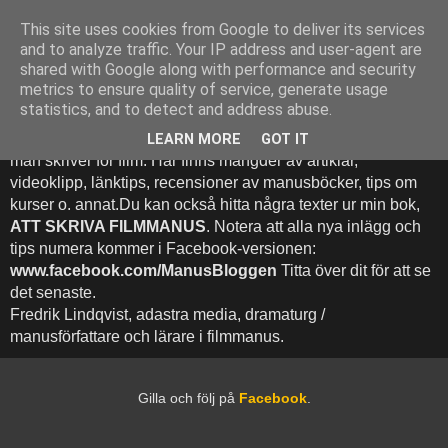
This site uses cookies from Google to deliver its services
Att Skriva Filmmanus -
and to analyze traffic. Your IP address and user-agent are
shared with Google along with performance and security
Bloggen
metrics to ensure quality of service, generate usage
statistics, and to detect and address abuse.
Denna blogg inehhåller runt 500 (!) inlägg med fokus på hur
LEARN MORE
GOT IT
man skriver för film. Här finns mängder av artiklar,
videoklipp, länktips, recensioner av manusböcker, tips om
kurser o. annat.Du kan också hitta några texter ur min bok,
ATT SKRIVA FILMMANUS
. Notera att alla nya inlägg och
tips numera kommer i Facebook-versionen:
www.facebook.com/ManusBloggen
Titta över dit för att se
det senaste.
Fredrik Lindqvist, adastra media, dramaturg /
manusförfattare och lärare i filmmanus.
Gilla och följ på
Facebook
.