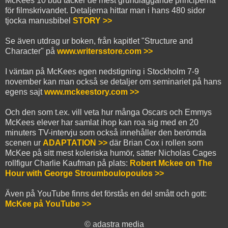
McKees 10 bud täcker de mest grundläggande principerna
för filmskrivandet. Detaljerna hittar man i hans 480 sidor
tjocka manusbibel
STORY >>
Se även utdrag ur boken, från kapitlet "Structure and
Character" på
www.writersstore.com >>
I väntan på McKees egen nedstigning i Stockholm 7-9
november kan man också se detaljer om seminariet på hans
egens sajt
www.mckeestory.com >>
Och den som t.ex. vill veta hur många Oscars och Emmys
McKees elever har samlat ihop kan roa sig med en 20
minuters TV-intervju som också innehåller den berömda
scenen ur
ADAPTATION >>
där Brian Cox i rollen som
McKee på sitt mest koleriska humör, sätter Nicholas Cages
rollfigur Charlie Kaufman på plats:
Robert Mckee on The
Hour with George Stroumboulopoulos >>
Även på YouTube finns det förstås en del smått och gott:
McKee på YouTube >>
© adastra media