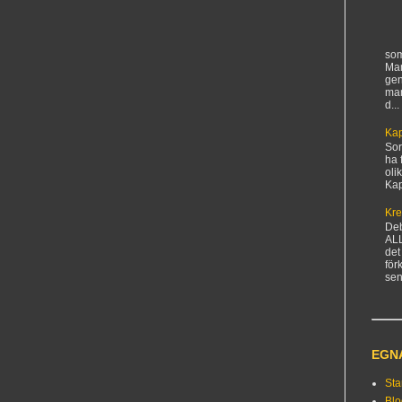
som
Man
gen
ma
d...
Kap
Sorr
ha 
oli
Kapi
Kre
De
AL
det
för
sen
EGN
Sta
Bl