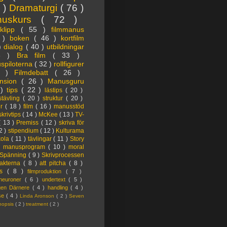
3 )
Dramaturgi
( 76 )
nuskurs
( 72 )
oklipp
( 55 )
filmmanus
4 )
boken
( 46 )
kortfilm
 )
dialog
( 40 )
utbildningar
6 )
Bra film
( 33 )
spiloterna
( 32 )
rollfigurer
7 )
Filmdebatt
( 26 )
nsion
( 26 )
Manusguru
 )
tips
( 22 )
lästips
( 20 )
tävling
( 20 )
struktur
( 20 )
er
( 18 )
film
( 16 )
manusstöd
skrivtips
( 14 )
McKee
( 13 )
TV-
( 13 )
Premiss
( 12 )
skriva för
2 )
stipendium
( 12 )
Kulturama
kola
( 11 )
tävlingar
( 11 )
Story
)
manusprogram
( 10 )
moral
Spänning
( 9 )
Skrivprocessen
akterna
( 8 )
att pitcha
( 8 )
ps
( 8 )
filmproduktion
( 7 )
lneuroner
( 6 )
undertext
( 5 )
ngen Därnere
( 4 )
handling
( 4 )
lse
( 4 )
Linda Aronson
( 2 )
Seven
nopsis
( 2 )
treatment
( 2 )