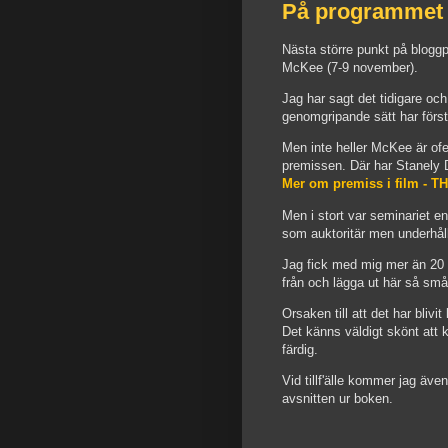
På programmet 
Nästa större punkt på blog
McKee (7-9 november).
Jag har sagt det tidigare o
genomgripande sätt har först
Men inte heller McKee är ofelb
premissen. Där har Stanely D.
Mer om premiss i film -
Men i stort var seminariet en
som auktoritär men underhåll
Jag fick med mig mer än 20 
från och lägga ut här så sm
Orsaken till att det har blivi
Det känns väldigt skönt att k
färdig.
Vid tillf'älle kommer jag äv
avsnitten ur boken.