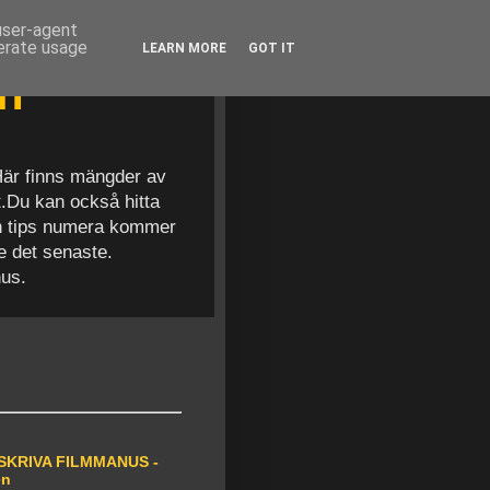
 user-agent
nerate usage
LEARN MORE
GOT IT
en
 Här finns mängder av
t.Du kan också hitta
och tips numera kommer
se det senaste.
nus.
SKRIVA FILMMANUS -
en