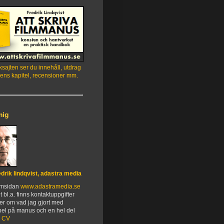
sajten ser du innehåll, utdrag
ens kapitel, recensioner mm.
mig
edrik lindqvist, adastra media
emsidan
www.adastramedia.se
t bl.a. finns kontaktuppgifter
er om vad jag gjort med
el på manus och en hel del
.
CV