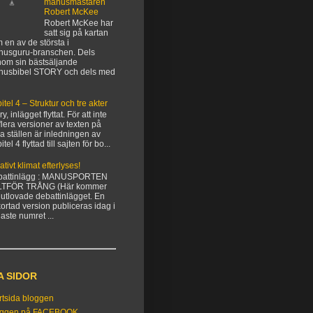
manusmästaren
Robert McKee
Robert McKee har
satt sig på kartan
 en av de största i
usguru-branschen. Dels
om sin bästsäljande
nusbibel STORY och dels med
itel 4 – Struktur och tre akter
y, inlägget flyttat. För att inte
flera versioner av texten på
ka ställen är inledningen av
tel 4 flyttad till sajten för bo...
ativt klimat efterlyses!
battinlägg : MANUSPORTEN
LTFÖR TRÅNG (Här kommer
 utlovade debattinlägget. En
kortad version publiceras idag i
aste numret ...
A SIDOR
rtsida bloggen
oggen på FACEBOOK