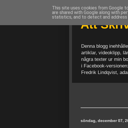
This site uses cookies from Google to 
are shared with Google along with per
statistics, and to detect and address
Att Skr
Denna blogg inehhålle
artiklar, videoklipp, 
några texter ur min b
i Facebook-versionen
Fredrik Lindqvist, ad
söndag, december 07, 2