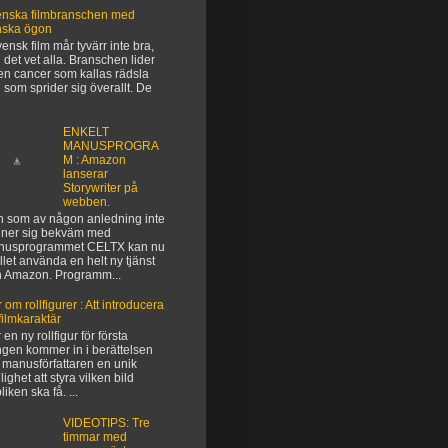
nska filmbranschen med
nska ögon
vensk film mår tyvärr inte bra,
 det vet alla. Branschen lider
en cancer som kallas rädsla
 som sprider sig överallt. De
ENKELT
MANUSPROGRA
M : Amazon
lanserar
Storywriter på
webben.
 som av någon anledning inte
ner sig bekväm med
nusprogrammet CELTX kan nu
ället använda en helt ny tjänst
n Amazon. Programm...
 om rollfigurer : Att introducera
filmkaraktär
 en ny rollfigur för första
gen kommer in i berättelsen
 manusförfattaren en unik
lighet att styra vilken bild
liken ska få. ...
VIDEOTIPS: Tre
timmar med