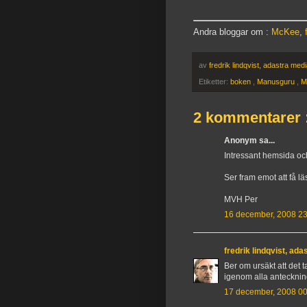
Andra bloggar om :
McKee
,
av
fredrik lindqvist, adastra med
Etiketter:
boken
,
Manusguru
,
M
2 kommentarer 
Anonym sa...
Intressant hemsida oc
Ser fram emot att få l
MVH Per
16 december, 2008 23
fredrik lindqvist, ad
Ber om ursäkt att det ta
igenom alla anteckning
17 december, 2008 00