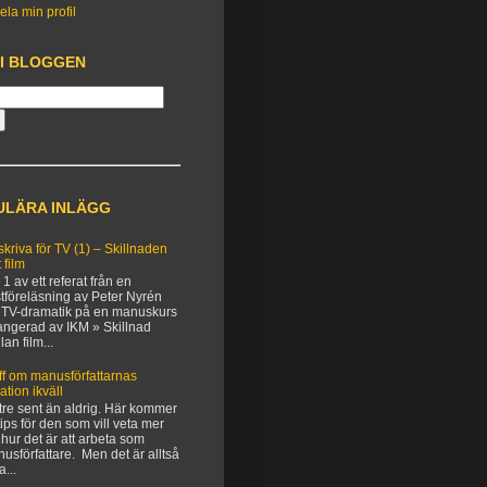
ela min profil
 I BLOGGEN
ULÄRA INLÄGG
 skriva för TV (1) – Skillnaden
 film
 1 av ett referat från en
tföreläsning av Peter Nyrén
TV-dramatik på en manuskurs
angerad av IKM » Skillnad
lan film...
ff om manusförfattarnas
uation ikväll
tre sent än aldrig. Här kommer
 tips för den som vill veta mer
hur det är att arbeta som
usförfattare. Men det är alltså
a...