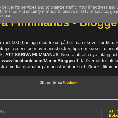
deliver its services and to analyze traffic. Your IP address and
formance and security metrics to ensure quality of service, ge
 abuse.
iva Filmmanus - Blogg
r runt 500 (!) inlägg med fokus på hur man skriver för film.
länktips, recensioner av manusböcker, tips om kurser o. anna
ok,
ATT SKRIVA FILMMANUS
. Notera att alla nya inlägg 
:
www.facebook.com/ManusBloggen
Titta över dit för att 
astra media, dramaturg / manusförfattare och lärare i filmma
Gilla och följ på
Facebook
.
008
ATT 
Bok