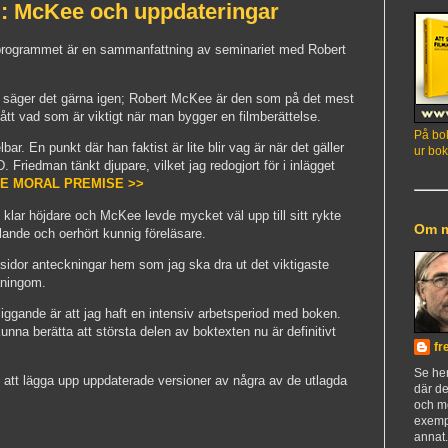
: McKee och uppdateringar
gprogrammet är en sammanfattning av seminariet med Robert
ch säger det gärna igen; Robert McKee är den som på det mest
ått vad som är viktigt när man bygger en filmberättelse.
På bok
ar. En punkt där han faktist är lite blir vag är när det gäller
ur bok
 Friedman tänkt djupare, vilket jag redogjort för i inlägget
 THE MORAL PREMISE >>
 klar höjdare och McKee levde mycket väl upp till sitt rykte
Om 
ande och oerhört kunnig föreläsare.
sidor anteckningar hem som jag ska dra ut det viktigaste
åningom.
t liggande är att jag haft en intensiv arbetsperiod med boken.
unna berätta att största delen av boktexten nu är definitivt
fr
Se h
en att lägga upp uppdaterade versioner av några av de utlagda
där de
och m
exemp
annat