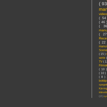
( 9
ma
vide
( 5
( 46
( 3
manu
( 2
Rece
( 22
manus
Scen
( 15 )
serie
TV
( 1
Films
( 10 
( 10 )
( 8 )
bokti
spege
Kärri
inleve
( 2 )
sy