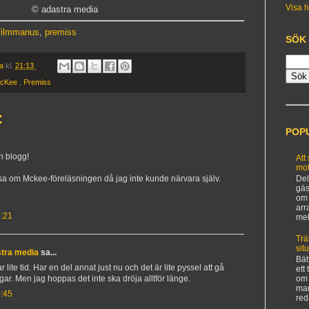
Visa h
© adastra media
filmmanus
,
premiss
SÖK
ia
kl.
21:13
cKee
,
Premiss
:
POP
h blogg!
Att
mot
äsa om Mckee-föreläsningen då jag inte kunde närvara själv.
Del
gäs
om 
arr
:21
mel
Trä
sit
astra media
sa...
Bät
r lite tid. Har en del annat just nu och det är lite pyssel att gå
ett
ar. Men jag hoppas det inte ska dröja alltför länge.
om 
man
:45
red