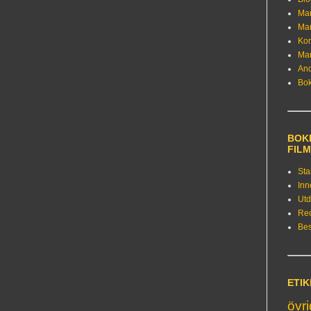
Ma
Ma
Kon
Ma
An
Bo
BOKE
FIL
Sta
Inn
Utd
Re
Bes
ETI
övr