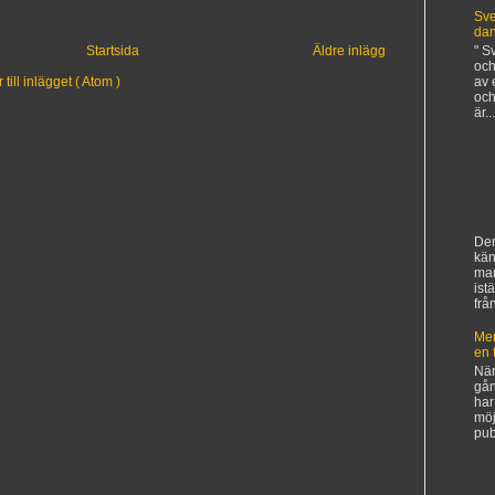
Sve
da
" S
Startsida
Äldre inlägg
och
av 
ill inlägget ( Atom )
och
är...
Den
kän
ma
ist
frå
Mer
en 
När
gån
har
möj
pub