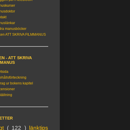
nuskurser
nusdoktor
takt
nuslänkar
dra manusböcker
ken ATT SKRIVA FILMMANUS
N - ATT SKRIVA
MMANUS
rtsida
ehållsförteckning
rag ur bokens kapitel
censioner
tällning
KETTER
igt
( 122 )
länktips