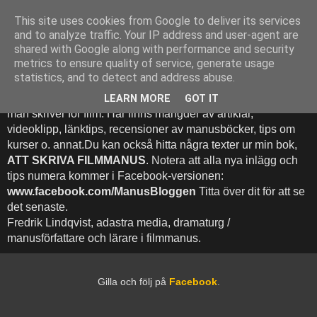
This site uses cookies from Google to deliver its services
Att Skriva Filmmanus -
and to analyze traffic. Your IP address and user-agent are
shared with Google along with performance and security
Bloggen
metrics to ensure quality of service, generate usage
statistics, and to detect and address abuse.
Denna blogg inehhåller runt 500 (!) inlägg med fokus på hur
LEARN MORE
GOT IT
man skriver för film. Här finns mängder av artiklar,
videoklipp, länktips, recensioner av manusböcker, tips om
kurser o. annat.Du kan också hitta några texter ur min bok,
ATT SKRIVA FILMMANUS
. Notera att alla nya inlägg och
tips numera kommer i Facebook-versionen:
www.facebook.com/ManusBloggen
Titta över dit för att se
det senaste.
Fredrik Lindqvist, adastra media, dramaturg /
manusförfattare och lärare i filmmanus.
Gilla och följ på
Facebook
.