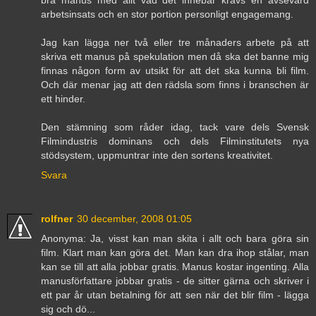
bra manus med allt vad det innebär krävs en avsevärd
arbetsinsats och en stor portion personligt engagemang.
Jag kan lägga ner två eller tre månaders arbete på att
skriva ett manus på spekulation men då ska det banne mig
finnas någon form av utsikt för att det ska kunna bli film.
Och där menar jag att den rädsla som finns i branschen är
ett hinder.
Den stämning som råder idag, tack vare dels Svensk
Filmindustris dominans och dels Filminstitutets nya
stödsystem, uppmuntrar inte den sortens kreativitet.
Svara
rolfner
30 december, 2008 01:05
Anonyma: Ja, visst kan man skita i allt och bara göra sin
film. Klart man kan göra det. Man kan dra ihop stålar, man
kan se till att alla jobbar gratis. Manus kostar ingenting. Alla
manusförfattare jobbar gratis - de sitter gärna och skriver i
ett par år utan betalning för att sen när det blir film - lägga
sig och dö...