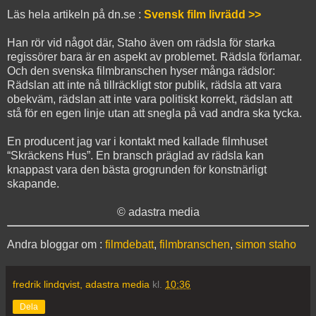
Läs hela artikeln på dn.se :
Svensk film livrädd >>
Han rör vid något där, Staho även om rädsla för starka
regissörer bara är en aspekt av problemet. Rädsla förlamar.
Och den svenska filmbranschen hyser många rädslor:
Rädslan att inte nå tillräckligt stor publik, rädsla att vara
obekväm, rädslan att inte vara politiskt korrekt, rädslan att
stå för en egen linje utan att snegla på vad andra ska tycka.
En producent jag var i kontakt med kallade filmhuset
“Skräckens Hus”. En bransch präglad av rädsla kan
knappast vara den bästa grogrunden för konstnärligt
skapande.
© adastra media
Andra bloggar om :
filmdebatt
,
filmbranschen
,
simon staho
fredrik lindqvist, adastra media
kl.
10:36
Dela