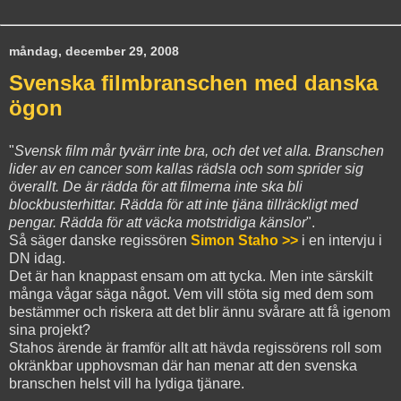
måndag, december 29, 2008
Svenska filmbranschen med danska
ögon
"
Svensk film mår tyvärr inte bra, och det vet alla. Branschen
lider av en cancer som kallas rädsla och som sprider sig
överallt. De är rädda för att filmerna inte ska bli
blockbusterhittar. Rädda för att inte tjäna tillräckligt med
pengar. Rädda för att väcka motstridiga känslor
".
Så säger danske regissören
Simon Staho >>
i en intervju i
DN idag.
Det är han knappast ensam om att tycka. Men inte särskilt
många vågar säga något. Vem vill stöta sig med dem som
bestämmer och riskera att det blir ännu svårare att få igenom
sina projekt?
Stahos ärende är framför allt att hävda regissörens roll som
okränkbar upphovsman där han menar att den svenska
branschen helst vill ha lydiga tjänare.