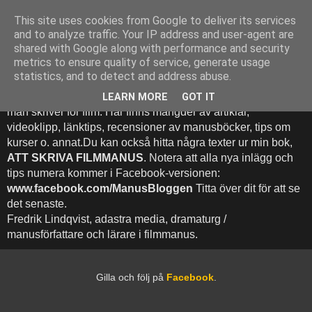
This site uses cookies from Google to deliver its services
Att Skriva Filmmanus -
and to analyze traffic. Your IP address and user-agent are
shared with Google along with performance and security
Bloggen
metrics to ensure quality of service, generate usage
statistics, and to detect and address abuse.
Denna blogg inehhåller runt 500 (!) inlägg med fokus på hur
LEARN MORE
GOT IT
man skriver för film. Här finns mängder av artiklar,
videoklipp, länktips, recensioner av manusböcker, tips om
kurser o. annat.Du kan också hitta några texter ur min bok,
ATT SKRIVA FILMMANUS
. Notera att alla nya inlägg och
tips numera kommer i Facebook-versionen:
www.facebook.com/ManusBloggen
Titta över dit för att se
det senaste.
Fredrik Lindqvist, adastra media, dramaturg /
manusförfattare och lärare i filmmanus.
Gilla och följ på
Facebook
.