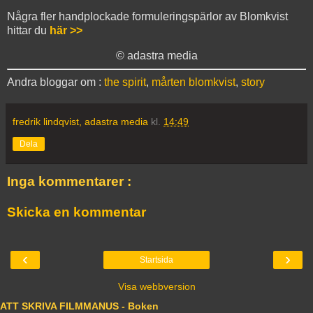
Några fler handplockade formuleringspärlor av Blomkvist
hittar du
här >>
© adastra media
Andra bloggar om :
the spirit
,
mårten blomkvist
,
story
fredrik lindqvist, adastra media
kl.
14:49
Dela
Inga kommentarer :
Skicka en kommentar
‹
›
Startsida
Visa webbversion
ATT SKRIVA FILMMANUS - Boken