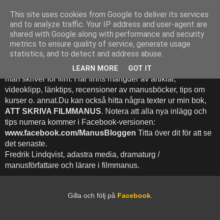
This site uses cookies from Google to deliver its services
Att Skriva Filmmanus -
and to analyze traffic. Your IP address and user-agent are
shared with Google along with performance and security
Bloggen
metrics to ensure quality of service, generate usage
statistics, and to detect and address abuse.
Denna blogg inehhåller runt 500 (!) inlägg med fokus på hur
LEARN MORE
GOT IT
man skriver för film. Här finns mängder av artiklar,
videoklipp, länktips, recensioner av manusböcker, tips om
kurser o. annat.Du kan också hitta några texter ur min bok,
ATT SKRIVA FILMMANUS
. Notera att alla nya inlägg och
tips numera kommer i Facebook-versionen:
www.facebook.com/ManusBloggen
Titta över dit för att se
det senaste.
Fredrik Lindqvist, adastra media, dramaturg /
manusförfattare och lärare i filmmanus.
Gilla och följ på
Facebook
.