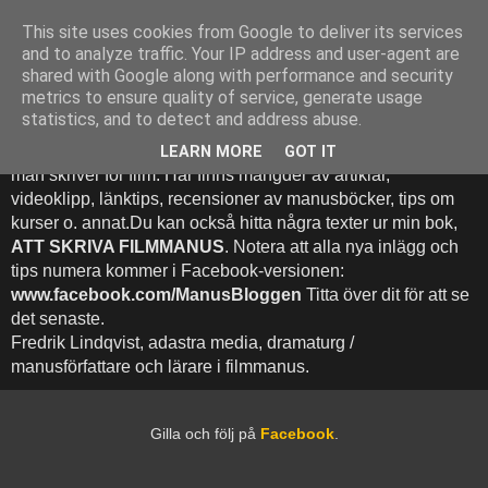
This site uses cookies from Google to deliver its services
Att Skriva Filmmanus -
and to analyze traffic. Your IP address and user-agent are
shared with Google along with performance and security
Bloggen
metrics to ensure quality of service, generate usage
statistics, and to detect and address abuse.
Denna blogg inehhåller runt 500 (!) inlägg med fokus på hur
LEARN MORE
GOT IT
man skriver för film. Här finns mängder av artiklar,
videoklipp, länktips, recensioner av manusböcker, tips om
kurser o. annat.Du kan också hitta några texter ur min bok,
ATT SKRIVA FILMMANUS
. Notera att alla nya inlägg och
tips numera kommer i Facebook-versionen:
www.facebook.com/ManusBloggen
Titta över dit för att se
det senaste.
Fredrik Lindqvist, adastra media, dramaturg /
manusförfattare och lärare i filmmanus.
Gilla och följ på
Facebook
.