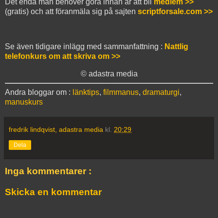
Det enda man behöver göra innan är att bli
medlem >>
(gratis) och att föranmäla sig på sajten
scriptforsale.com >>
Se även tidigare inlägg med sammanfattning :
Nattlig
telefonkurs om att skriva om >>
© adastra media
Andra bloggar om :
länktips
,
filmmanus
,
dramaturgi
,
manuskurs
fredrik lindqvist, adastra media
kl.
20:29
Dela
Inga kommentarer :
Skicka en kommentar