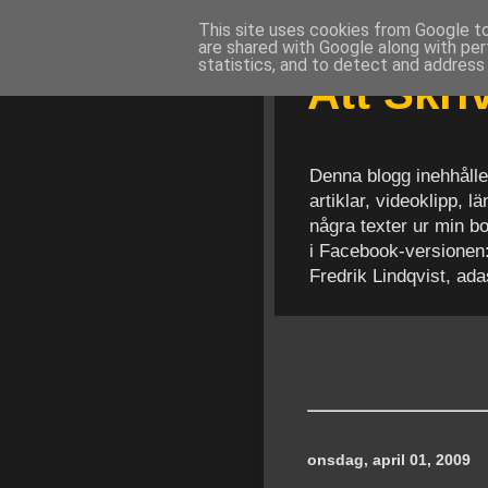
This site uses cookies from Google to 
are shared with Google along with per
statistics, and to detect and address
Att Skr
Denna blogg inehhålle
artiklar, videoklipp, 
några texter ur min b
i Facebook-versionen
Fredrik Lindqvist, ad
onsdag, april 01, 2009