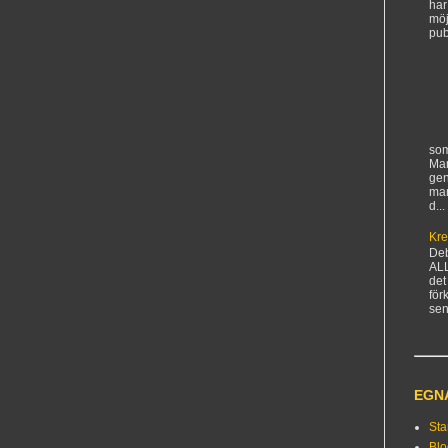
har
möj
pub
som
Man
gen
ma
d...
Kre
De
AL
det
för
sen
EGN
Sta
Bl