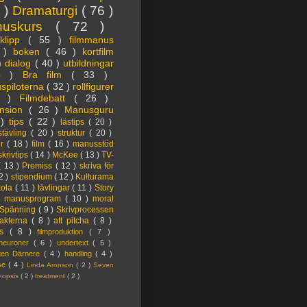
3 )
Dramaturgi
( 76 )
nuskurs
( 72 )
oklipp
( 55 )
filmmanus
4 )
boken
( 46 )
kortfilm
 )
dialog
( 40 )
utbildningar
6 )
Bra film
( 33 )
spiloterna
( 32 )
rollfigurer
7 )
Filmdebatt
( 26 )
nsion
( 26 )
Manusguru
 )
tips
( 22 )
lästips
( 20 )
tävling
( 20 )
struktur
( 20 )
er
( 18 )
film
( 16 )
manusstöd
skrivtips
( 14 )
McKee
( 13 )
TV-
( 13 )
Premiss
( 12 )
skriva för
2 )
stipendium
( 12 )
Kulturama
kola
( 11 )
tävlingar
( 11 )
Story
)
manusprogram
( 10 )
moral
Spänning
( 9 )
Skrivprocessen
akterna
( 8 )
att pitcha
( 8 )
ps
( 8 )
filmproduktion
( 7 )
lneuroner
( 6 )
undertext
( 5 )
ngen Därnere
( 4 )
handling
( 4 )
lse
( 4 )
Linda Aronson
( 2 )
Seven
nopsis
( 2 )
treatment
( 2 )