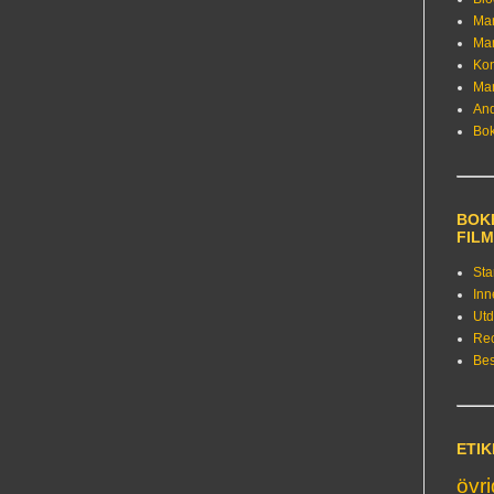
Ma
Ma
Kon
Ma
An
Bo
BOKE
FIL
Sta
Inn
Utd
Re
Bes
ETI
övr