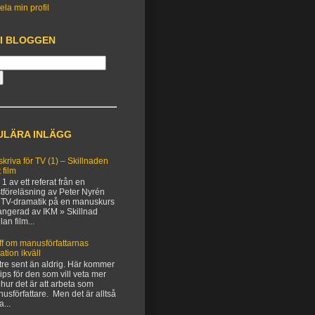
ela min profil
 I BLOGGEN
ULÄRA INLÄGG
 skriva för TV (1) – Skillnaden
 film
 1 av ett referat från en
tföreläsning av Peter Nyrén
TV-dramatik på en manuskurs
angerad av IKM » Skillnad
lan film...
ff om manusförfattarnas
uation ikväll
tre sent än aldrig. Här kommer
 tips för den som vill veta mer
hur det är att arbeta som
usförfattare. Men det är alltså
a...