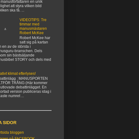
 manusförfattaren en unik
lighet att styra vilken bild
liken ska få. ...
VIDEOTIPS: Tre
timmar med
manusmästaren
Robert McKee
Robert McKee har
satt sig på kartan
 en av de största i
usguru-branschen. Dels
om sin bästsäljande
nusbibel STORY och dels med
ativt klimat efterlyses!
battinlägg : MANUSPORTEN
LTFÖR TRÅNG (Här kommer
 utlovade debattinlägget. En
kortad version publiceras idag i
aste numret ...
A SIDOR
rtsida bloggen
oggen på FACEBOOK