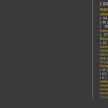
( 9
ma
vide
( 5
( 46
( 3
manu
( 2
Rece
( 22
manus
Scen
( 15 )
serie
TV
( 1
Films
( 10 
( 10 )
( 8 )
bokti
spege
Kärri
inleve
( 2 )
sy