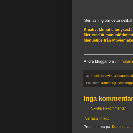
Mer läsning om detta delika
Kreativt klimat efterlyses! 
Mer cred åt manusförfattar
Manustips från Moviemaker 
Andra bloggar om :
filmbran
av
fredrik lindqvist, adastra med
Etiketter:
Dramaturgi
,
videoklip
Inga kommentar
Skicka en kommentar
Senaste inlägg
Prenumerera på:
Kommentarer t