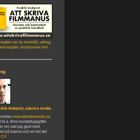
sajten ser du innehåll, utdrag
ens kapitel, recensioner mm.
mig
edrik lindqvist, adastra media
emsidan
www.adastramedia.se
t bl.a. finns kontaktuppgifter
er om vad jag gjort med
el på manus och en hel del
.
CV