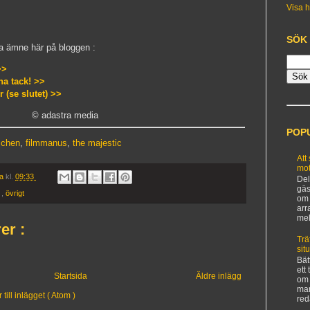
Visa h
SÖK
ta ämne här på bloggen :
>>
na tack! >>
(se slutet) >>
© adastra media
POP
schen
,
filmmanus
,
the majestic
Att
mot
ia
kl.
09:33
Del
gäs
p
,
övrigt
om 
arr
mel
er :
Trä
sit
Bät
ett
Startsida
Äldre inlägg
om 
man
ill inlägget ( Atom )
red