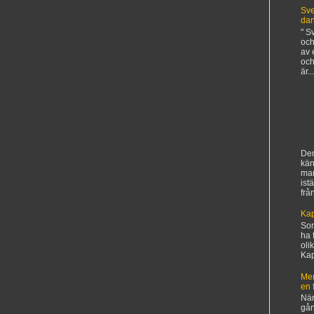
Sve
da
" S
och
av 
och
är...
Den
kän
ma
ist
frå
Kap
Sorr
ha 
oli
Kapi
Mer
en 
När
gån