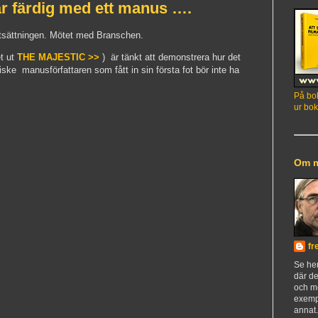
är färdig med ett manus ….
tsättningen. Mötet med Branschen.
et ut
THE MAJESTIC >>
) är tänkt att demonstrera hur det
tiske manusförfattaren som fått in sin första fot bör inte ha
På bok
ur bok
Om 
fr
Se h
där de
och m
exemp
annat