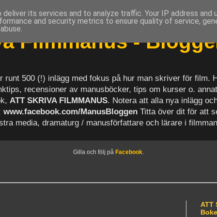
deliver its services and to analyze traffic. Your IP address and
formance and security metrics to ensure quality of service, ge
 abuse.
iva Filmmanus - Blogg
r runt 500 (!) inlägg med fokus på hur man skriver för film.
länktips, recensioner av manusböcker, tips om kurser o. anna
ok,
ATT SKRIVA FILMMANUS
. Notera att alla nya inlägg 
:
www.facebook.com/ManusBloggen
Titta över dit för att 
astra media, dramaturg / manusförfattare och lärare i filmma
Gilla och följ på
Facebook
.
ATT 
Bok