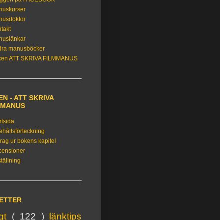
nuskurser
nusdoktor
takt
nuslänkar
dra manusböcker
ken ATT SKRIVA FILMMANUS
N - ATT SKRIVA
MMANUS
rtsida
ehållsförteckning
rag ur bokens kapitel
censioner
tällning
KETTER
igt
( 122 )
länktips