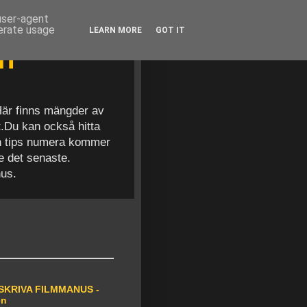
 user-agent
nerate usage
LEARN MORE
GOT IT
en
 Här finns mängder av
t.Du kan också hitta
och tips numera kommer
se det senaste.
nus.
SKRIVA FILMMANUS -
en