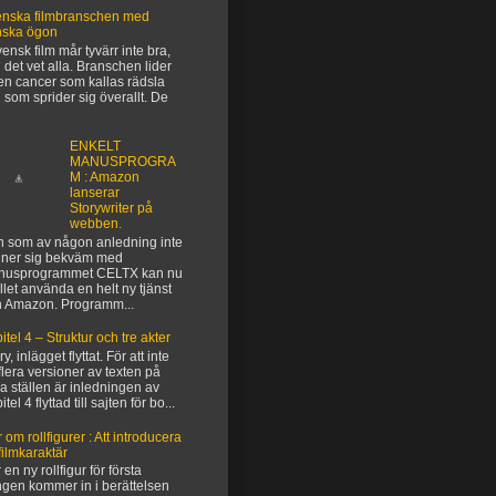
nska filmbranschen med
nska ögon
vensk film mår tyvärr inte bra,
 det vet alla. Branschen lider
en cancer som kallas rädsla
 som sprider sig överallt. De
ENKELT
MANUSPROGRA
M : Amazon
lanserar
Storywriter på
webben.
 som av någon anledning inte
ner sig bekväm med
nusprogrammet CELTX kan nu
ället använda en helt ny tjänst
n Amazon. Programm...
itel 4 – Struktur och tre akter
y, inlägget flyttat. För att inte
flera versioner av texten på
ka ställen är inledningen av
tel 4 flyttad till sajten för bo...
 om rollfigurer : Att introducera
filmkaraktär
 en ny rollfigur för första
gen kommer in i berättelsen