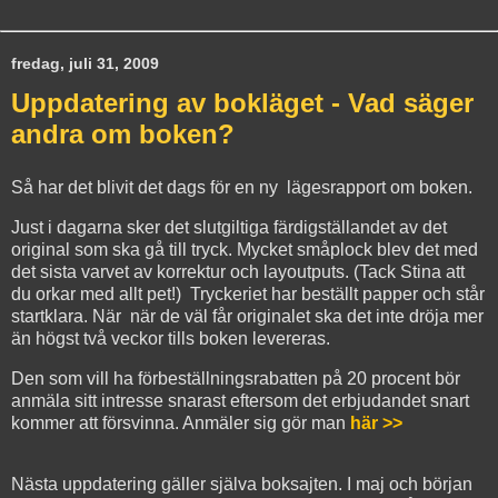
fredag, juli 31, 2009
Uppdatering av bokläget - Vad säger
andra om boken?
Så har det blivit det dags för en ny lägesrapport om boken.
Just i dagarna sker det slutgiltiga färdigställandet av det
original som ska gå till tryck. Mycket småplock blev det med
det sista varvet av korrektur och layoutputs. (Tack Stina att
du orkar med allt pet!) Tryckeriet har beställt papper och står
startklara. När när de väl får originalet ska det inte dröja mer
än högst två veckor tills boken levereras.
Den som vill ha förbeställningsrabatten på 20 procent bör
anmäla sitt intresse snarast eftersom det erbjudandet snart
kommer att försvinna. Anmäler sig gör man
här >>
Nästa uppdatering gäller själva boksajten. I maj och början