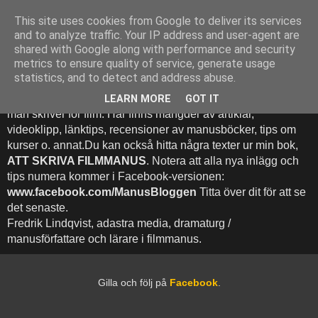
This site uses cookies from Google to deliver its services
Att Skriva Filmmanus -
and to analyze traffic. Your IP address and user-agent are
shared with Google along with performance and security
Bloggen
metrics to ensure quality of service, generate usage
statistics, and to detect and address abuse.
Denna blogg inehhåller runt 500 (!) inlägg med fokus på hur
LEARN MORE
GOT IT
man skriver för film. Här finns mängder av artiklar,
videoklipp, länktips, recensioner av manusböcker, tips om
kurser o. annat.Du kan också hitta några texter ur min bok,
ATT SKRIVA FILMMANUS
. Notera att alla nya inlägg och
tips numera kommer i Facebook-versionen:
www.facebook.com/ManusBloggen
Titta över dit för att se
det senaste.
Fredrik Lindqvist, adastra media, dramaturg /
manusförfattare och lärare i filmmanus.
Gilla och följ på
Facebook
.