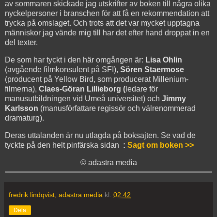
av sommaren skickade jag utskrifter av boken till några olika
nyckelpersoner i branschen för att få en rekommendation att
trycka på omslaget. Och trots att det var mycket upptagna
människor jag vände mig till har det efter hand droppat in en
del texter.
De som har tyckt i den här omgången är:
Lisa Ohlin
(avgående filmkonsulent på SFI),
Sören Staermose
(producent på Yellow Bird, som producerat Millenium-
filmerna),
Claes-Göran
Lillieborg (
ledare för
manusutbildningen vid Umeå universitet) och
Jimmy
Karlsson
(manusförfattare regissör och välrenommerad
dramaturg).
Deras uttalanden är nu utlagda på boksajten. Se vad de
tyckte på den helt pinfärska sidan
:
Sagt om boken >>
© adastra media
fredrik lindqvist, adastra media
kl.
02:42
Dela