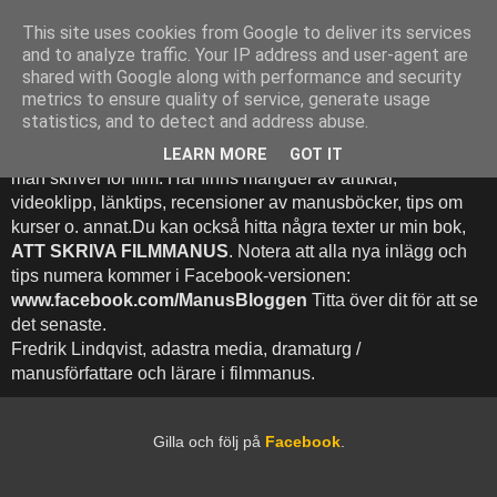
This site uses cookies from Google to deliver its services
Att Skriva Filmmanus -
and to analyze traffic. Your IP address and user-agent are
shared with Google along with performance and security
Bloggen
metrics to ensure quality of service, generate usage
statistics, and to detect and address abuse.
Denna blogg inehhåller runt 500 (!) inlägg med fokus på hur
LEARN MORE
GOT IT
man skriver för film. Här finns mängder av artiklar,
videoklipp, länktips, recensioner av manusböcker, tips om
kurser o. annat.Du kan också hitta några texter ur min bok,
ATT SKRIVA FILMMANUS
. Notera att alla nya inlägg och
tips numera kommer i Facebook-versionen:
www.facebook.com/ManusBloggen
Titta över dit för att se
det senaste.
Fredrik Lindqvist, adastra media, dramaturg /
manusförfattare och lärare i filmmanus.
Gilla och följ på
Facebook
.