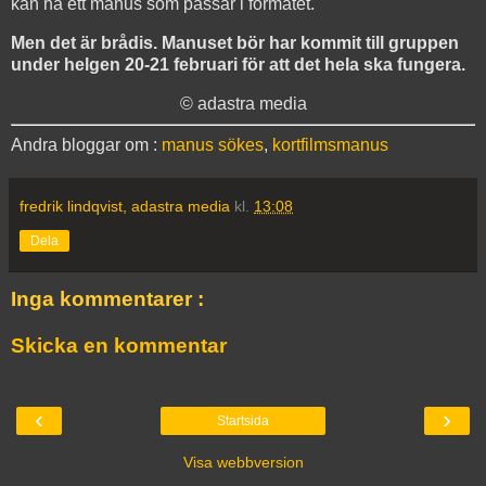
kan ha ett manus som passar i formatet.
Men det är brådis. Manuset bör har kommit till gruppen
under helgen 20-21 februari för att det hela ska fungera.
© adastra media
Andra bloggar om :
manus sökes
,
kortfilmsmanus
fredrik lindqvist, adastra media
kl.
13:08
Dela
Inga kommentarer :
Skicka en kommentar
‹
›
Startsida
Visa webbversion