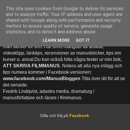
This site uses cookies from Google to deliver its services
Att Skriva Filmmanus -
and to analyze traffic. Your IP address and user-agent are
shared with Google along with performance and security
Bloggen
metrics to ensure quality of service, generate usage
statistics, and to detect and address abuse.
Denna blogg inehhåller runt 500 (!) inlägg med fokus på hur
LEARN MORE
GOT IT
man skriver för film. Här finns mängder av artiklar,
videoklipp, länktips, recensioner av manusböcker, tips om
kurser o. annat.Du kan också hitta några texter ur min bok,
ATT SKRIVA FILMMANUS
. Notera att alla nya inlägg och
tips numera kommer i Facebook-versionen:
www.facebook.com/ManusBloggen
Titta över dit för att se
det senaste.
Fredrik Lindqvist, adastra media, dramaturg /
manusförfattare och lärare i filmmanus.
Gilla och följ på
Facebook
.