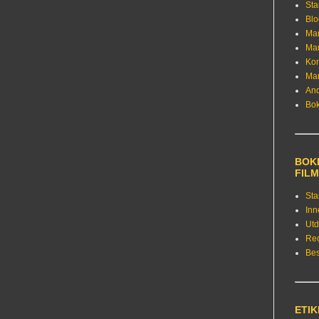
Sta
Bl
Ma
Ma
Kon
Ma
An
Bo
BOKE
FIL
Sta
Inn
Utd
Re
Bes
ETI