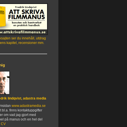
sajten ser du innehåll, utdrag
ens kapitel, recensioner mm.
mig
edrik lindqvist, adastra media
emsidan
www.adastramedia.se
t bl.a. finns kontaktuppgifter
er om vad jag gjort med
el på manus och en hel del
.
CV