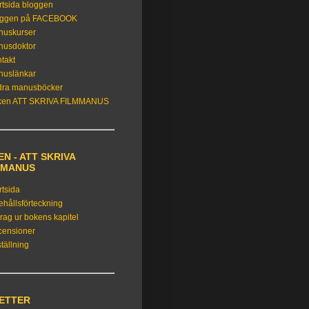
rtsida bloggen
oggen på FACEBOOK
nuskurser
nusdoktor
takt
nuslänkar
dra manusböcker
ken ATT SKRIVA FILMMANUS
N - ATT SKRIVA
MMANUS
rtsida
ehållsförteckning
rag ur bokens kapitel
censioner
tällning
KETTER