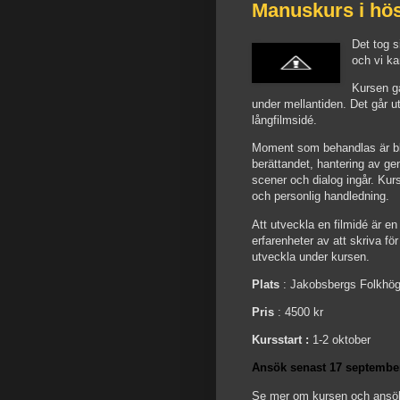
Manuskurs i hö
Det tog s
och vi ka
Kursen gå
under mellantiden. Det går ut
långfilmsidé.
Moment som behandlas är bl.
berättandet, hantering av g
scener och dialog ingår. Kur
och personlig handledning.
Att utveckla en filmidé är e
erfarenheter av att skriva f
utveckla under kursen.
Plats
: Jakobsbergs Folkhög
Pris
: 4500 kr
Kursstart :
1-2 oktober
Ansök senast 17 septembe
Se mer om kursen och ansö