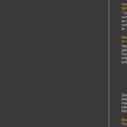
Sve
da
" S
och
av 
och
är...
Mer
en 
När
gån
har
möj
pub
Den
kän
ma
ist
frå
Blog
Fa