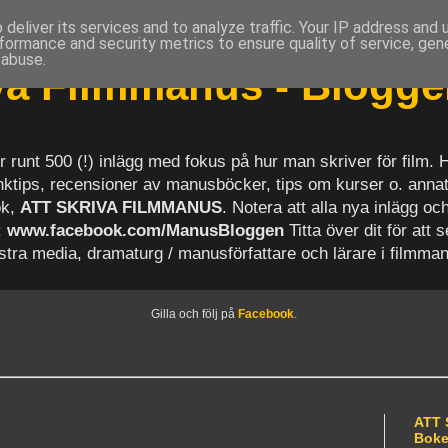
deliver its services and to analyze traffic. Your IP address and
formance and security metrics to ensure quality of service, ge
 abuse.
iva Filmmanus - Blogg
r runt 500 (!) inlägg med fokus på hur man skriver för film.
länktips, recensioner av manusböcker, tips om kurser o. anna
ok,
ATT SKRIVA FILMMANUS
. Notera att alla nya inlägg 
:
www.facebook.com/ManusBloggen
Titta över dit för att 
astra media, dramaturg / manusförfattare och lärare i filmma
Gilla och följ på
Facebook
.
ATT 
Bok