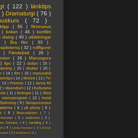
igt
( 122 )
länktips
3 )
Dramaturgi
( 76 )
nuskurs
( 72 )
oklipp
( 55 )
filmmanus
4 )
boken
( 46 )
kortfilm
 )
dialog
( 40 )
utbildningar
6 )
Bra film
( 33 )
spiloterna
( 32 )
rollfigurer
7 )
Filmdebatt
( 26 )
nsion
( 26 )
Manusguru
 )
tips
( 22 )
lästips
( 20 )
tävling
( 20 )
struktur
( 20 )
er
( 18 )
film
( 16 )
manusstöd
skrivtips
( 14 )
McKee
( 13 )
TV-
( 13 )
Premiss
( 12 )
skriva för
2 )
stipendium
( 12 )
Kulturama
kola
( 11 )
tävlingar
( 11 )
Story
)
manusprogram
( 10 )
moral
Spänning
( 9 )
Skrivprocessen
akterna
( 8 )
att pitcha
( 8 )
ps
( 8 )
filmproduktion
( 7 )
lneuroner
( 6 )
undertext
( 5 )
ngen Därnere
( 4 )
handling
( 4 )
lse
( 4 )
Linda Aronson
( 2 )
Seven
nopsis
( 2 )
treatment
( 2 )