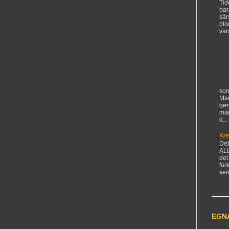
Tid
bar
sär
blo
var
som
Man
gen
ma
d...
Kre
De
AL
det
för
sen
EGN