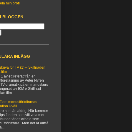
ela min profil
 I BLOGGEN
ULÄRA INLÄGG
 skriva för TV (1) – Skillnaden
 film
 1 av ett referat från en
tföreläsning av Peter Nyrén
TV-dramatik på en manuskurs
angerad av IKM » Skillnad
lan film...
ff om manusförfattarnas
uation ikväll
tre sent än aldrig. Här kommer
 tips för den som vill veta mer
hur det är att arbeta som
usförfattare. Men det är alltså
a...