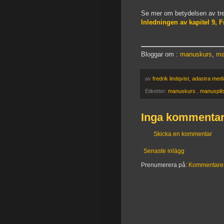
Se mer om betydelsen av tre
Inledningen av kapitel 9, F
Bloggar om :
manuskurs
,
ma
av
fredrik lindqvist, adastra med
Etiketter:
manuskurs
,
manuspil
Inga kommentar
Skicka en kommentar
Senaste inlägg
Prenumerera på:
Kommentarer t