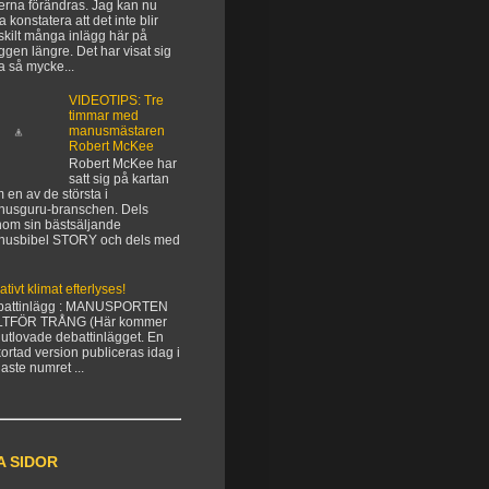
erna förändras. Jag kan nu
a konstatera att det inte blir
skilt många inlägg här på
ggen längre. Det har visat sig
a så mycke...
VIDEOTIPS: Tre
timmar med
manusmästaren
Robert McKee
Robert McKee har
satt sig på kartan
 en av de största i
usguru-branschen. Dels
om sin bästsäljande
nusbibel STORY och dels med
ativt klimat efterlyses!
battinlägg : MANUSPORTEN
LTFÖR TRÅNG (Här kommer
 utlovade debattinlägget. En
kortad version publiceras idag i
aste numret ...
A SIDOR