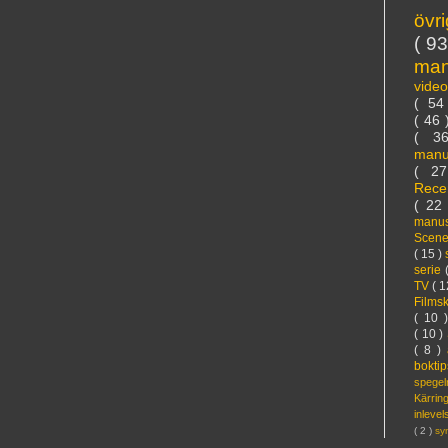
övr
( 9
ma
vide
( 5
( 46
( 3
manu
( 2
Rece
( 22
manus
Scen
( 15 )
serie
TV
( 1
Films
( 10 
( 10 )
( 8 )
bokti
spege
Kärri
inleve
( 2 )
sy