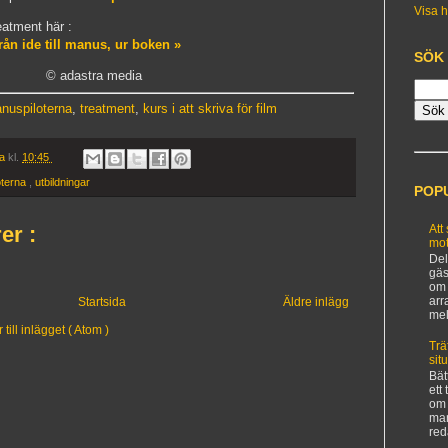
Visa h
atment här :
rån ide till manus, ur boken »
SÖK
© adastra media
nuspiloterna
,
treatment
,
kurs i att skriva för film
ia
kl.
10:45
oterna
,
utbildningar
POP
er :
Att
mot
Del
gäs
om 
arr
Startsida
Äldre inlägg
mel
ill inlägget ( Atom )
Trä
sit
Bät
ett
om 
man
red