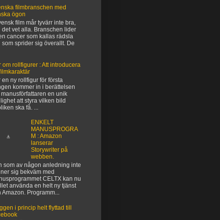
nska filmbranschen med
nska ögon
vensk film mår tyvärr inte bra,
 det vet alla. Branschen lider
en cancer som kallas rädsla
 som sprider sig överallt. De
 om rollfigurer : Att introducera
filmkaraktär
 en ny rollfigur för första
gen kommer in i berättelsen
 manusförfattaren en unik
lighet att styra vilken bild
liken ska få. ...
ENKELT
MANUSPROGRA
M : Amazon
lanserar
Storywriter på
webben.
 som av någon anledning inte
ner sig bekväm med
nusprogrammet CELTX kan nu
ället använda en helt ny tjänst
n Amazon. Programm...
gen i princip helt flyttad till
cebook