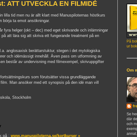
st: ATT UTVECKLA EN FILMIDÉ
in lilla tid men nu är allt klart med Manuspiloternas höstkurs
n börja ta emot ansökningar.
r fyra helger (okt – dec) med eget skrivande och inlämningar
 på att lära sig att skriva ett fungerande treatment på en
På bok
ur bok
a. anglosaxisk berättarstuktur, stegen i det mytologiska
enrer och idémässigt innehåll. Även pass om utformning av
sen består av undervisning med filmexempel, skrivuppgifter
Om 
n fortsättningskurs som förutsätter vissa grundläggande
ör film. Man ansöker med ett synopsis på den idé man vill
skola, Stockholm
fr
Se h
där de
och m
r
exemp
annat
k på :
www.manuspiloterna.se/kortkurser »