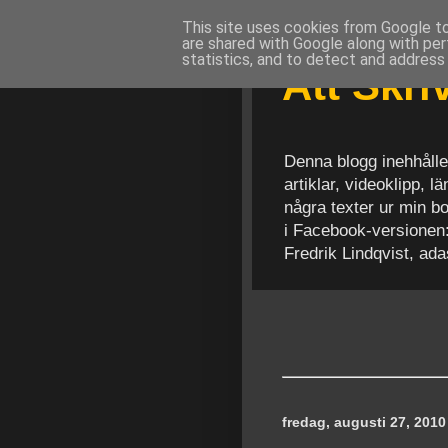
This site uses cookies from Google to 
are shared with Google along with per
statistics, and to detect and address
Att Skr
Denna blogg inehhålle
artiklar, videoklipp, 
några texter ur min b
i Facebook-versionen
Fredrik Lindqvist, ad
fredag, augusti 27, 2010