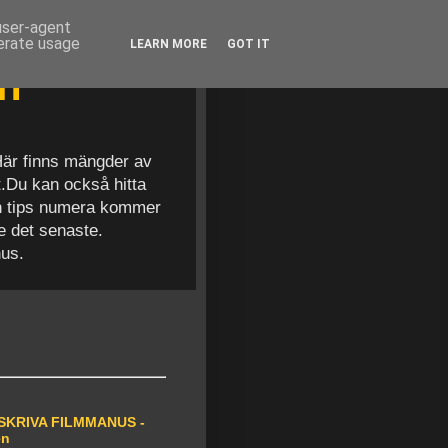
 user-agent
nerate usage
LEARN MORE
GOT IT
en
 Här finns mängder av
t.Du kan också hitta
och tips numera kommer
se det senaste.
nus.
SKRIVA FILMMANUS -
en