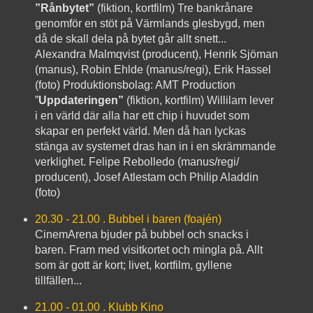
”Rånbytet”
(
fiktion, kortfilm)
Tre bankrånare
genomför en stöt på Värmlands glesbygd, men
då de skall dela på bytet går allt snett...
Alexandra Malmqvist (producent), Henrik Sjöman
(manus), Robin Ehlde (manus/regi), Erik Hassel
(foto) Produktionsbolag: AMT Production
”
Uppdateringen”
(fiktion, kortfilm) Willilam lever
i en värld där alla har ett chip i huvudet som
skapar en perfekt värld. Men då han lyckas
stänga av systemet dras han in i en skrämmande
verklighet. Felipe Rebolledo (manus/regi/
producent), Josef Atlestam och Philip Aladdin
(foto)
20.30 - 21.00 . Bubbel i baren (foajén)
CinemArena bjuder på bubbel och snacks i
baren. Fram med visitkortet och mingla på. Allt
som är gott är kort; livet, kortfilm, gyllene
tillfällen...
21.00 - 01.00 . Klubb Kino