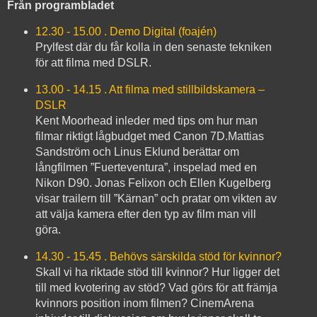
Från programbladet
12.30 - 15.00 . Demo Digital (foajén)
Prylfest där du får kolla in den senaste tekniken
för att filma med DSLR.
13.00 - 14.15 . Att filma med stillbildskamera –
DSLR
Kent Moorhead inleder med tips om hur man
filmar riktigt lågbudget med Canon 7D.Mattias
Sandström och Linus Eklund berättar om
långfilmen ”Fuerteventura”, inspelad med en
Nikon D90. Jonas Felixon och Ellen Kugelberg
visar trailern till ”Kärnan” och pratar om vikten av
att välja kamera efter den typ av film man vill
göra.
14.30 - 15.45 . Behövs särskilda stöd för kvinnor?
Skall vi ha riktade stöd till kvinnor? Hur ligger det
till med kvotering av stöd? Vad görs för att främja
kvinnors position inom filmen? CinemArena