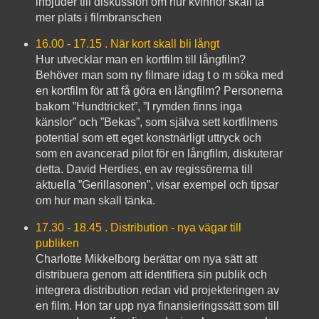
inbjuder till diskussion om hur kvinnor skall ta
mer plats i filmbranschen
16.00 - 17.15 . När kort skall bli långt
Hur utvecklar man en kortfilm till långfilm?
Behöver man som ny filmare idag t o m söka med
en kortfilm för att få göra en långfilm? Personerna
bakom ”Hundtricket”, ”I rymden finns inga
känslor” och ”Bekas”, som själva sett kortfilmens
potential som ett eget konstnärligt uttryck och
som en avancerad pilot för en långfilm, diskuterar
detta. David Herdies, en av regissörerna till
aktuella ”Gerillasonen”, visar exempel och tipsar
om hur man skall tänka.
17.30 - 18.45 . Distribution - nya vägar till
publiken
Charlotte Mikkelborg berättar om nya sätt att
distribuera genom att identifiera sin publik och
integrera distribution redan vid projekteringen av
en film. Hon tar upp nya finansieringssätt som till