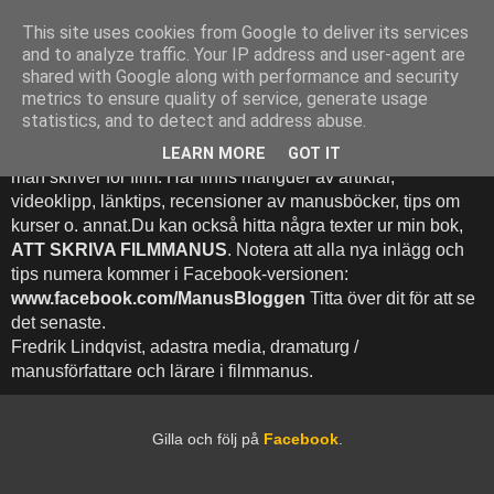
This site uses cookies from Google to deliver its services
Att Skriva Filmmanus -
and to analyze traffic. Your IP address and user-agent are
shared with Google along with performance and security
Bloggen
metrics to ensure quality of service, generate usage
statistics, and to detect and address abuse.
Denna blogg inehhåller runt 500 (!) inlägg med fokus på hur
LEARN MORE
GOT IT
man skriver för film. Här finns mängder av artiklar,
videoklipp, länktips, recensioner av manusböcker, tips om
kurser o. annat.Du kan också hitta några texter ur min bok,
ATT SKRIVA FILMMANUS
. Notera att alla nya inlägg och
tips numera kommer i Facebook-versionen:
www.facebook.com/ManusBloggen
Titta över dit för att se
det senaste.
Fredrik Lindqvist, adastra media, dramaturg /
manusförfattare och lärare i filmmanus.
Gilla och följ på
Facebook
.