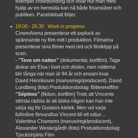
exempel crowdfunding och visar hur man med
hjälp av en hemsida kan nå både finansiärer och
publiken. Paneldebatt följer.
19.00 - 20.30 . Work in progress
CinemArena presenterar ett axplock av
spännande ny film mitt i produktion. Filmarna
presenterar sina filmer med ord och filmklipp på
scen.
- ”Teve om natten”
(dokumentär, kortfilm). Tage
älskar sin Elsa i livet och döden, men nätterna
blir långa när man är 94 år och ensam kvar.
David Henriksson (manus/regi/producent), David
Lundberg (foto)
Produktionsbolag: Bitterendfilm
“Séptimo”
(fiktion, kortfilm)
Trots att Vincents
största rädsla är att älska någon kan han inte
värja sig för Gustavs kärlek. Men vid varje
fullmåne förvandlas Vincent till ett odjur…
Valentina Chamorro (manus/regi/producent),
Alexander Westergårdh (foto)
Produktionsbolag:
Tjockishjärta Film