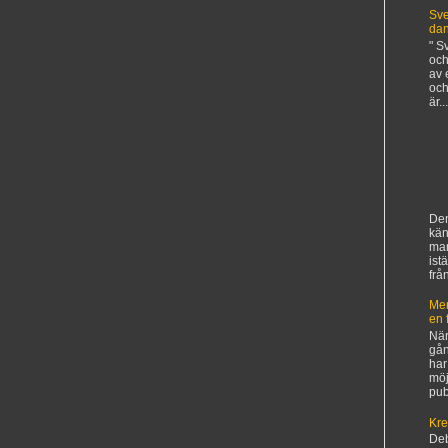
Sve
da
" S
och
av 
och
är...
Den
kän
ma
ist
frå
Mer
en 
När
gån
har
möj
pub
Kre
De