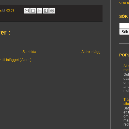
Visa h
ia
kl.
03:09
SÖK
er :
Startsida
Äldre inlägg
POP
ill inlägget ( Atom )
Att
mot
Del
gäs
om 
arr
mel
Trä
sit
Bät
ett
om 
man
red