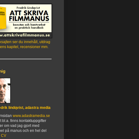
sajten ser du innehåll, utdrag
ens kapitel, recensioner mm.
mig
edrik lindqvist, adastra media
emsidan
www.adastramedia.se
t bl.a. finns kontaktuppgifter
er om vad jag gjort med
el på manus och en hel del
.
CV