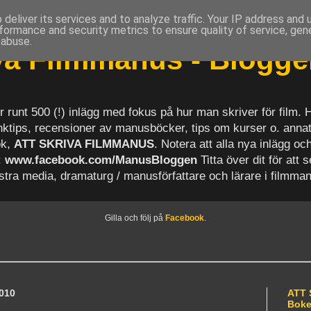
deliver its services and to analyze traffic. Your IP address and
formance and security metrics to ensure quality of service, ge
 abuse.
iva Filmmanus - Blogg
r runt 500 (!) inlägg med fokus på hur man skriver för film.
länktips, recensioner av manusböcker, tips om kurser o. anna
ok,
ATT SKRIVA FILMMANUS
. Notera att alla nya inlägg 
:
www.facebook.com/ManusBloggen
Titta över dit för att 
astra media, dramaturg / manusförfattare och lärare i filmma
Gilla och följ på
Facebook
.
2010
ATT 
Bok