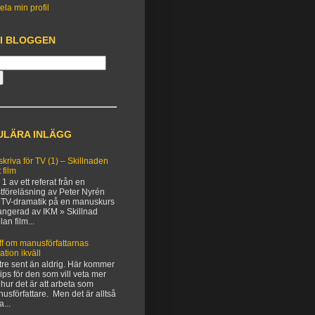
ela min profil
 I BLOGGEN
ULÄRA INLÄGG
 skriva för TV (1) – Skillnaden
 film
 1 av ett referat från en
tföreläsning av Peter Nyrén
TV-dramatik på en manuskurs
angerad av IKM » Skillnad
lan film...
ff om manusförfattarnas
uation ikväll
tre sent än aldrig. Här kommer
 tips för den som vill veta mer
hur det är att arbeta som
usförfattare. Men det är alltså
a...