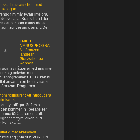
nska filmbranschen med
nska ögon
vensk film mår tyvärr inte bra,
 det vet alla. Branschen lider
en cancer som kallas rädsla
 som sprider sig överallt. De
ENKELT
MANUSPROGRA
M : Amazon
lanserar
Storywriter på
webben.
 som av någon anledning inte
ner sig bekväm med
nusprogrammet CELTX kan nu
ället använda en helt ny tjänst
n Amazon. Programm...
 om rollfigurer : Att introducera
filmkaraktär
 en ny rollfigur för första
gen kommer in i berättelsen
 manusförfattaren en unik
lighet att styra vilken bild
liken ska få. ...
ativt klimat efterlyses!
battinlägg : MANUSPORTEN