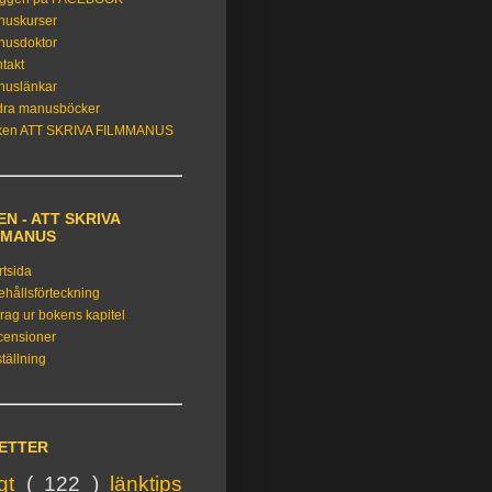
nuskurser
nusdoktor
takt
nuslänkar
dra manusböcker
ken ATT SKRIVA FILMMANUS
N - ATT SKRIVA
MMANUS
rtsida
ehållsförteckning
rag ur bokens kapitel
censioner
tällning
KETTER
igt
( 122 )
länktips