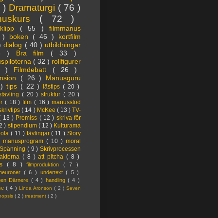
3 )
Dramaturgi
( 76 )
nuskurs
( 72 )
oklipp
( 55 )
filmmanus
4 )
boken
( 46 )
kortfilm
 )
dialog
( 40 )
utbildningar
6 )
Bra film
( 33 )
spiloterna
( 32 )
rollfigurer
7 )
Filmdebatt
( 26 )
nsion
( 26 )
Manusguru
 )
tips
( 22 )
lästips
( 20 )
tävling
( 20 )
struktur
( 20 )
er
( 18 )
film
( 16 )
manusstöd
skrivtips
( 14 )
McKee
( 13 )
TV-
( 13 )
Premiss
( 12 )
skriva för
2 )
stipendium
( 12 )
Kulturama
kola
( 11 )
tävlingar
( 11 )
Story
)
manusprogram
( 10 )
moral
Spänning
( 9 )
Skrivprocessen
akterna
( 8 )
att pitcha
( 8 )
ps
( 8 )
filmproduktion
( 7 )
lneuroner
( 6 )
undertext
( 5 )
ngen Därnere
( 4 )
handling
( 4 )
lse
( 4 )
Linda Aronson
( 2 )
Seven
nopsis
( 2 )
treatment
( 2 )