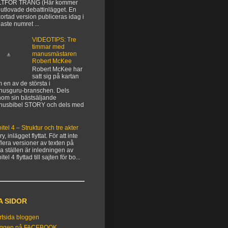
LTFÖR TRÅNG (Här kommer
 utlovade debattinlägget. En
kortad version publiceras idag i
aste numret ...
VIDEOTIPS: Tre
timmar med
manusmästaren
Robert McKee
Robert McKee har
satt sig på kartan
 en av de största i
usguru-branschen. Dels
om sin bästsäljande
nusbibel STORY och dels med
itel 4 – Struktur och tre akter
y, inlägget flyttat. För att inte
flera versioner av texten på
ka ställen är inledningen av
tel 4 flyttad till sajten för bo...
A SIDOR
rtsida bloggen
oggen på FACEBOOK