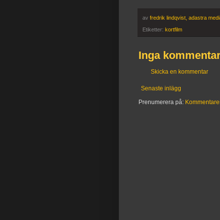
av
fredrik lindqvist, adastra med
Etiketter:
kortfilm
Inga kommentar
Skicka en kommentar
Senaste inlägg
Prenumerera på:
Kommentarer t