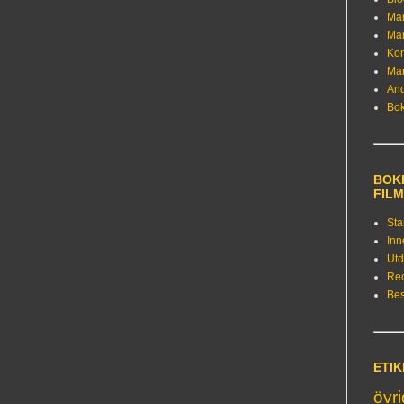
Ma
Ma
Kon
Ma
An
Bo
BOKE
FIL
Sta
Inn
Utd
Re
Bes
ETI
övr