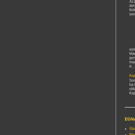
AL
det
för
sen
som
Man
gen
ma
d...
Kap
Sorr
ha 
oli
Kapi
EGN
Sta
Bl