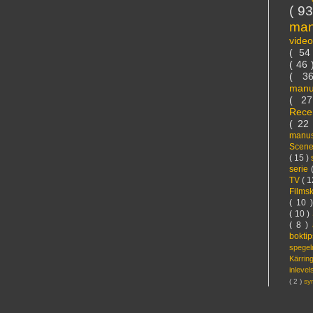
( 9
ma
vide
( 5
( 46
( 3
manu
( 2
Rece
( 22
manus
Scen
( 15 )
serie
TV
( 1
Films
( 10 
( 10 )
( 8 )
bokti
spege
Kärri
inleve
( 2 )
sy