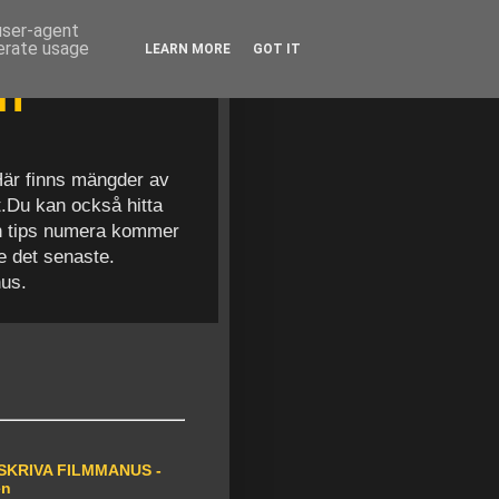
 user-agent
nerate usage
LEARN MORE
GOT IT
en
 Här finns mängder av
t.Du kan också hitta
och tips numera kommer
se det senaste.
nus.
SKRIVA FILMMANUS -
en