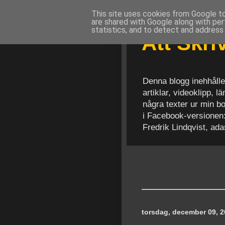
This site uses cookies from Google to 
are shared with Google along with per
statistics, and to detect and address
Att Skr
Denna blogg inehhålle
artiklar, videoklipp, 
några texter ur min b
i Facebook-versionen
Fredrik Lindqvist, ad
torsdag, december 09, 