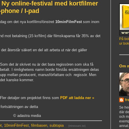
Ny online-festival med kortfilmer
-phone / I-pad
idag om det nya kortfilmsfönstret
10minFilmFest
som inom
 mot betalning (15 kr/film) där filmskaparna får 35% av det
På bok
ur bok
 det återstår säkert en del att arbeta ut när det gäller
Som det är skrivet nu är det bara regissören som ska få
Om 
betalt. I rimlighetens namn borde förstås ersättningen delas
upp mellan producent, manusförfattare och regissör. Men
det kanske kommer.
Fler detaljer om projektet finns som
PDF att ladda ner »
fr
fortsättningen av detta
Se h
där de
© adastra media
och m
exemp
et
,
10minFilmFest
,
filmbasen
,
subtopia
annat
(intressant.se)