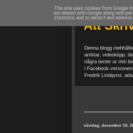
This site uses cookies from Google to 
are shared with Google along with per
statistics, and to detect and address
Att Skr
Denna blogg inehhålle
artiklar, videoklipp, 
några texter ur min b
i Facebook-versionen
Fredrik Lindqvist, ad
söndag, december 19, 2