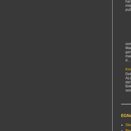
har
möj
pub
som
Man
gen
ma
d...
Kre
De
AL
det
för
sen
EGN
Sta
Bl