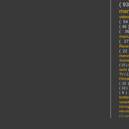
( 9
ma
vide
( 5
( 46
( 3
manu
( 2
Rece
( 22
manus
Scen
( 15 )
serie
TV
( 1
Films
( 10 
( 10 )
( 8 )
bokti
spege
Kärri
inleve
( 2 )
sy