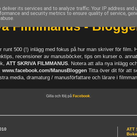
deliver its services and to analyze traffic. Your IP address and
formance and security metrics to ensure quality of service, ge
 abuse.
iva Filmmanus - Blogg
r runt 500 (!) inlägg med fokus på hur man skriver för film.
länktips, recensioner av manusböcker, tips om kurser o. anna
ok,
ATT SKRIVA FILMMANUS
. Notera att alla nya inlägg 
:
www.facebook.com/ManusBloggen
Titta över dit för att 
astra media, dramaturg / manusförfattare och lärare i filmma
Gilla och följ på
Facebook
.
010
ATT 
Bok