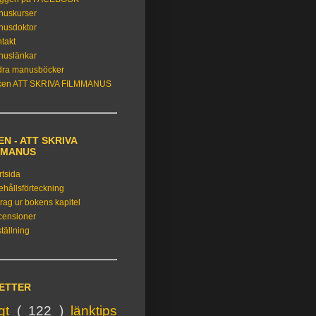
nuskurser
nusdoktor
takt
nuslänkar
dra manusböcker
ken ATT SKRIVA FILMMANUS
N - ATT SKRIVA
MMANUS
rtsida
ehållsförteckning
rag ur bokens kapitel
censioner
tällning
KETTER
igt
( 122 )
länktips