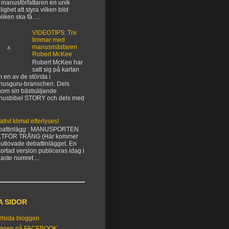
 manusförfattaren en unik
lighet att styra vilken bild
liken ska få. ...
VIDEOTIPS: Tre
timmar med
manusmästaren
Robert McKee
Robert McKee har
satt sig på kartan
 en av de största i
usguru-branschen. Dels
om sin bästsäljande
nusbibel STORY och dels med
ativt klimat efterlyses!
battinlägg : MANUSPORTEN
LTFÖR TRÅNG (Här kommer
 utlovade debattinlägget. En
kortad version publiceras idag i
aste numret ...
A SIDOR
rtsida bloggen
oggen på FACEBOOK