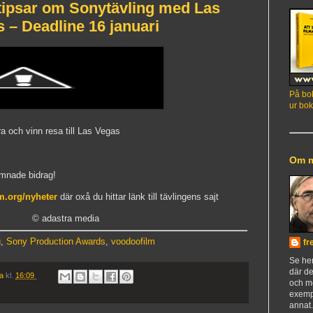
psar om Sonytävling med Las
s – Deadline 16 januari
På bok
ur bok
 och vinn resa till Las Vegas
Om 
ämnade bidrag!
.org/nyheter
där oxå du hittar länk till tävlingens sajt
© adastra media
g
,
Sony Production Awards
,
voodoofilm
fr
Se h
där de
ia
kl.
16:09
och m
exemp
annat