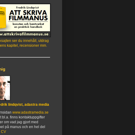
sajten ser du innehåll, utdrag
ens kapitel, recensioner mm.
mig
edrik lindqvist, adastra media
emsidan
www.adastramedia.se
t bl.a. finns kontaktuppgifter
er om vad jag gjort med
el på manus och en hel del
.
CV