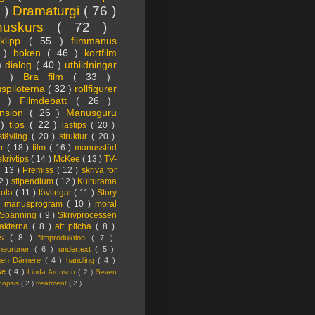
3 )
Dramaturgi
( 76 )
nuskurs
( 72 )
oklipp
( 55 )
filmmanus
4 )
boken
( 46 )
kortfilm
 )
dialog
( 40 )
utbildningar
6 )
Bra film
( 33 )
spiloterna
( 32 )
rollfigurer
7 )
Filmdebatt
( 26 )
nsion
( 26 )
Manusguru
 )
tips
( 22 )
lästips
( 20 )
tävling
( 20 )
struktur
( 20 )
er
( 18 )
film
( 16 )
manusstöd
skrivtips
( 14 )
McKee
( 13 )
TV-
( 13 )
Premiss
( 12 )
skriva för
2 )
stipendium
( 12 )
Kulturama
kola
( 11 )
tävlingar
( 11 )
Story
)
manusprogram
( 10 )
moral
Spänning
( 9 )
Skrivprocessen
akterna
( 8 )
att pitcha
( 8 )
ps
( 8 )
filmproduktion
( 7 )
lneuroner
( 6 )
undertext
( 5 )
ngen Därnere
( 4 )
handling
( 4 )
lse
( 4 )
Linda Aronson
( 2 )
Seven
nopsis
( 2 )
treatment
( 2 )