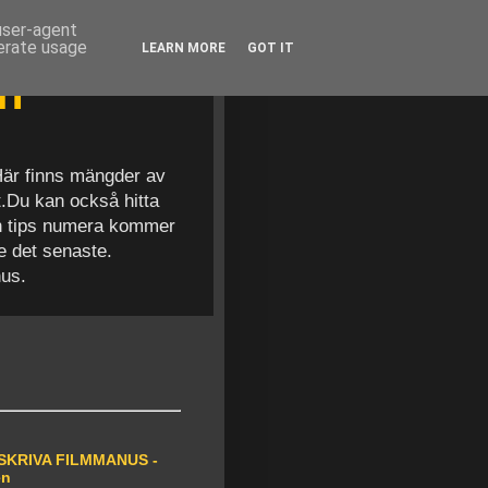
 user-agent
nerate usage
LEARN MORE
GOT IT
en
 Här finns mängder av
t.Du kan också hitta
och tips numera kommer
se det senaste.
nus.
SKRIVA FILMMANUS -
en