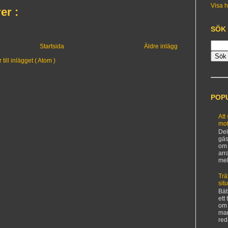
Visa h
er :
SÖK
Startsida
Äldre inlägg
ill inlägget ( Atom )
POP
Att
mot
Del
gäs
om 
arr
mel
Trä
sit
Bät
ett
om 
man
red