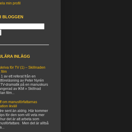
ela min profil
 I BLOGGEN
ULÄRA INLÄGG
 skriva för TV (1) – Skillnaden
 film
 1 av ett referat från en
tföreläsning av Peter Nyrén
TV-dramatik på en manuskurs
angerad av IKM » Skillnad
lan film...
ff om manusförfattarnas
uation ikväll
tre sent än aldrig. Här kommer
 tips för den som vill veta mer
hur det är att arbeta som
usförfattare. Men det är alltså
a...