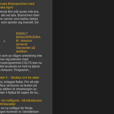
nska filmbranschen med
nska ögon
vensk film mår tyvärr inte bra,
 det vet alla. Branschen lider
en cancer som kallas rädsla
 som sprider sig överallt. De
ENKELT
MANUSPROGRA
M : Amazon
lanserar
Storywriter på
webben.
 som av någon anledning inte
ner sig bekväm med
nusprogrammet CELTX kan nu
ället använda en helt ny tjänst
n Amazon. Programm...
itel 4 – Struktur och tre akter
y, inlägget flyttat. För att inte
flera versioner av texten på
ka ställen är inledningen av
tel 4 flyttad till sajten för bo...
 om rollfigurer : Att introducera
filmkaraktär
 en ny rollfigur för första
gen kommer in i berättelsen