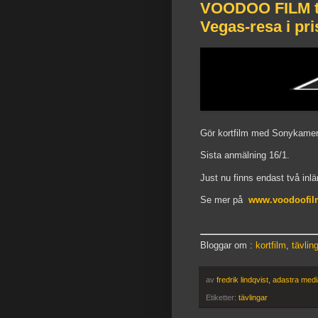
VOODOO FILM ti
Vegas-resa i pri
Gör kortfilm med Sonykamera
Sista anmälning 16/1.
Just nu finns endast två inl
Se mer på
www.voodoofilm
Bloggar om :
kortfilm
,
tävlin
av
fredrik lindqvist, adastra med
Etiketter:
tävlingar