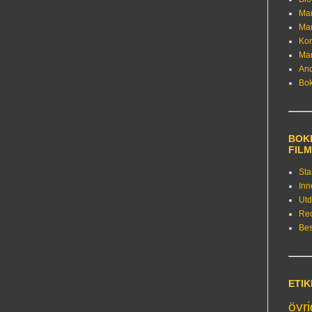
Ma
Ma
Kon
Ma
An
Bo
BOKE
FIL
Sta
Inn
Utd
Re
Bes
ETI
övr