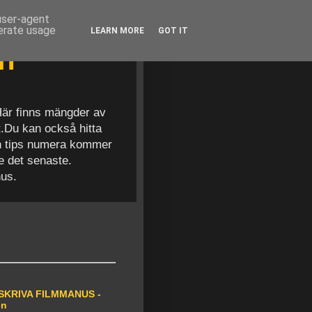
 user-agent
nerate usage
LEARN MORE
GOT IT
en
 Här finns mängder av
t.Du kan också hitta
och tips numera kommer
se det senaste.
nus.
SKRIVA FILMMANUS -
en