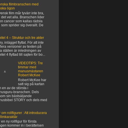
nska filmbranschen med
nska ögon
vensk film mår tyvärr inte bra,
 det vet alla. Branschen lider
en cancer som kallas rädsla
 som sprider sig överallt. De
itel 4 – Struktur och tre akter
y, inlägget flyttat. För att inte
flera versioner av texten på
ka ställen är inledningen av
tel 4 flyttad till sajten för bo...
VIDEOTIPS: Tre
timmar med
manusmästaren
Robert McKee
Robert McKee har
satt sig på kartan
 en av de största i
usguru-branschen. Dels
om sin bästsäljande
nusbibel STORY och dels med
 om rollfigurer : Att introducera
filmkaraktär
 en ny rollfigur för första
gen kommer in i berättelsen