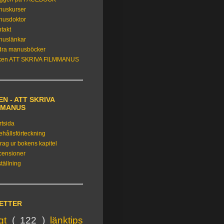
nuskurser
nusdoktor
takt
nuslänkar
dra manusböcker
ken ATT SKRIVA FILMMANUS
N - ATT SKRIVA
MMANUS
rtsida
ehållsförteckning
rag ur bokens kapitel
censioner
tällning
KETTER
igt
( 122 )
länktips