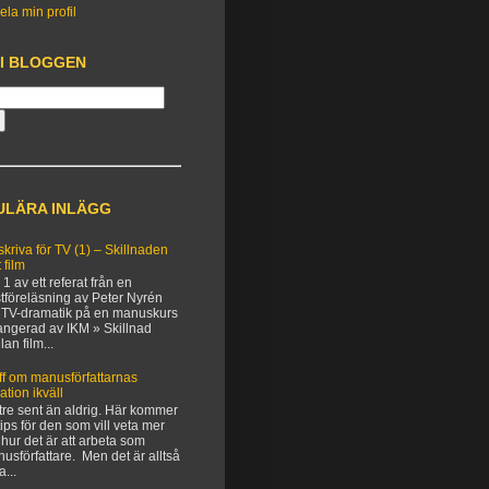
ela min profil
 I BLOGGEN
ULÄRA INLÄGG
 skriva för TV (1) – Skillnaden
 film
 1 av ett referat från en
tföreläsning av Peter Nyrén
TV-dramatik på en manuskurs
angerad av IKM » Skillnad
lan film...
ff om manusförfattarnas
uation ikväll
tre sent än aldrig. Här kommer
 tips för den som vill veta mer
hur det är att arbeta som
usförfattare. Men det är alltså
a...