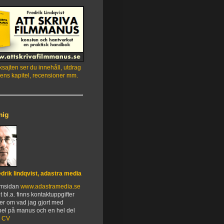
sajten ser du innehåll, utdrag
ens kapitel, recensioner mm.
mig
edrik lindqvist, adastra media
emsidan
www.adastramedia.se
t bl.a. finns kontaktuppgifter
er om vad jag gjort med
el på manus och en hel del
.
CV