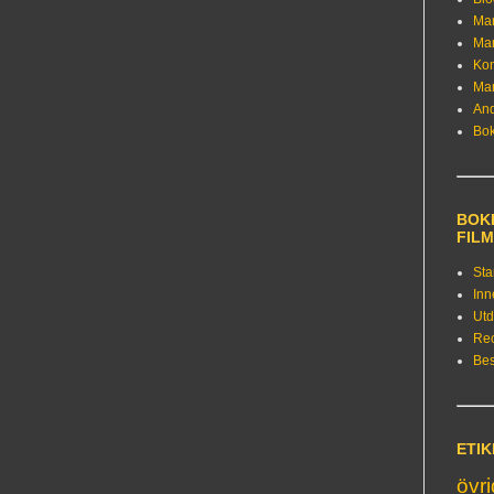
Ma
Ma
Kon
Ma
An
Bo
BOKE
FIL
Sta
Inn
Utd
Re
Bes
ETI
övr