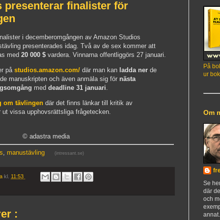
presenterar finalister för
gen
inalister i decemberomgången av Amazon Studios
tävling presenterades idag. Två av de sex kommer att
nas med
20 000 $
vardera. Vinnarna offentliggörs 27 januari.
På bok
er på
studios.amazon.com/
där man kan
ladda ner
de
ur bok
nde manuskripten och även anmäla sig för
nästa
ingsomgång
med
deadline 31 januari
.
gg om tävlingen
där det finns länkar till kritik av
 ut vissa upphovsrättsliga frågetecken.
Om 
© adastra media
s
,
manustävling
(intressant.se)
fr
ia
kl.
11:53
Se h
där de
och m
exemp
er :
annat