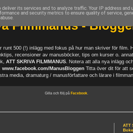
deliver its services and to analyze traffic. Your IP address and
formance and security metrics to ensure quality of service, ge
 abuse.
iva Filmmanus - Blogg
r runt 500 (!) inlägg med fokus på hur man skriver för film.
länktips, recensioner av manusböcker, tips om kurser o. anna
ok,
ATT SKRIVA FILMMANUS
. Notera att alla nya inlägg 
:
www.facebook.com/ManusBloggen
Titta över dit för att 
astra media, dramaturg / manusförfattare och lärare i filmma
Gilla och följ på
Facebook
.
ATT 
Bok