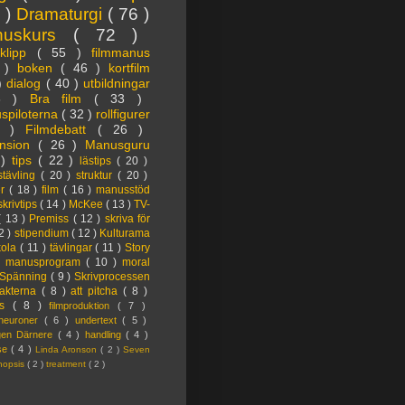
3 )
Dramaturgi
( 76 )
nuskurs
( 72 )
oklipp
( 55 )
filmmanus
4 )
boken
( 46 )
kortfilm
 )
dialog
( 40 )
utbildningar
6 )
Bra film
( 33 )
spiloterna
( 32 )
rollfigurer
7 )
Filmdebatt
( 26 )
nsion
( 26 )
Manusguru
 )
tips
( 22 )
lästips
( 20 )
tävling
( 20 )
struktur
( 20 )
er
( 18 )
film
( 16 )
manusstöd
skrivtips
( 14 )
McKee
( 13 )
TV-
( 13 )
Premiss
( 12 )
skriva för
2 )
stipendium
( 12 )
Kulturama
kola
( 11 )
tävlingar
( 11 )
Story
)
manusprogram
( 10 )
moral
Spänning
( 9 )
Skrivprocessen
akterna
( 8 )
att pitcha
( 8 )
ps
( 8 )
filmproduktion
( 7 )
lneuroner
( 6 )
undertext
( 5 )
ngen Därnere
( 4 )
handling
( 4 )
lse
( 4 )
Linda Aronson
( 2 )
Seven
nopsis
( 2 )
treatment
( 2 )