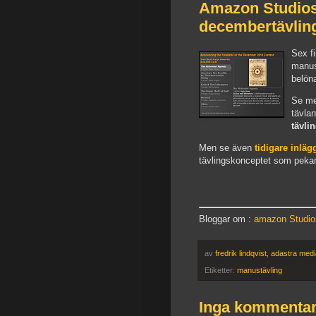
Amazon Studios 
decembertävlin
Sex f
manus
belö
Se m
tävla
tävl
Men se även
tidigare inlä
tävlingskonceptet som pekar
Bloggar om :
amazon Studio
av
fredrik lindqvist, adastra med
Etiketter:
manustävling
Inga kommentar