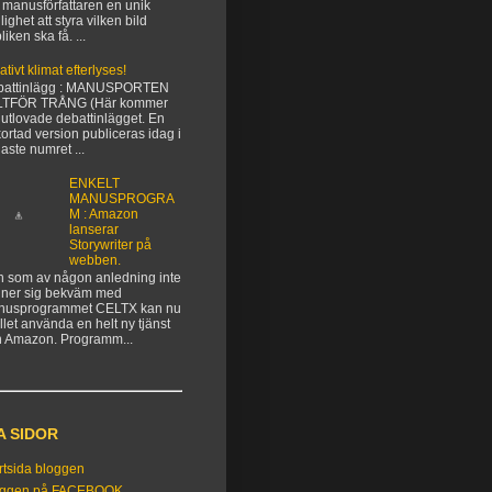
 manusförfattaren en unik
lighet att styra vilken bild
liken ska få. ...
ativt klimat efterlyses!
battinlägg : MANUSPORTEN
LTFÖR TRÅNG (Här kommer
 utlovade debattinlägget. En
kortad version publiceras idag i
aste numret ...
ENKELT
MANUSPROGRA
M : Amazon
lanserar
Storywriter på
webben.
 som av någon anledning inte
ner sig bekväm med
nusprogrammet CELTX kan nu
ället använda en helt ny tjänst
n Amazon. Programm...
A SIDOR
rtsida bloggen
oggen på FACEBOOK