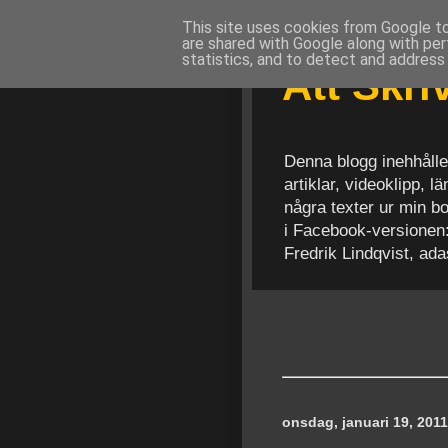
This site uses cookies from Google to 
are shared with Google along with per
statistics, and to detect and address
Att Skr
Denna blogg inehhålle
artiklar, videoklipp, 
några texter ur min b
i Facebook-versionen
Fredrik Lindqvist, ad
onsdag, januari 19, 2011