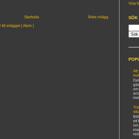
Visa h
Startsida
Äldre inlägg
SÖK
ill inlägget ( Atom )
POP
Att
mot
Del
gäs
om 
arr
mel
Trä
sit
Bät
ett
om 
man
red