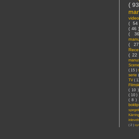
( 9
ma
vide
( 5
( 46
( 3
manu
( 2
Rece
( 22
manus
Scen
( 15 )
serie
TV
( 1
Films
( 10 
( 10 )
( 8 )
bokti
spege
Kärri
inleve
( 2 )
sy