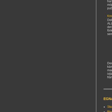
har
möj
pub
Kre
De
AL
det
för
sen
Den
kän
ma
ist
frå
EGN
Sta
Bl