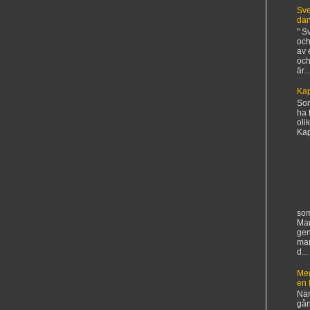
Sve
da
" S
och
av 
och
är...
Kap
Sorr
ha 
oli
Kapi
som
Man
gen
ma
d...
Mer
en 
När
gån