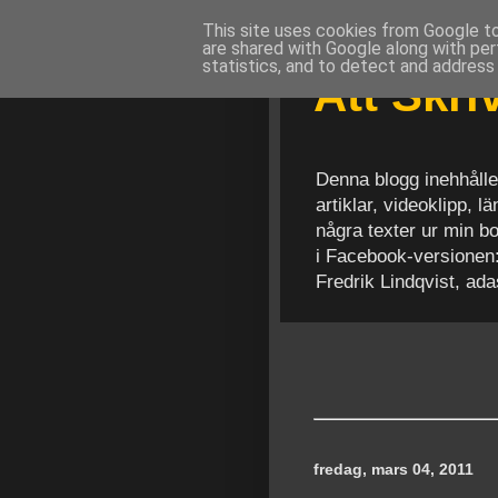
This site uses cookies from Google to 
are shared with Google along with per
statistics, and to detect and address
Att Skr
Denna blogg inehhålle
artiklar, videoklipp, 
några texter ur min b
i Facebook-versionen
Fredrik Lindqvist, ad
fredag, mars 04, 2011