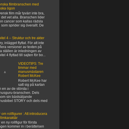
nska filmbranschen med
nska ögon
vensk film mår tyvärr inte bra,
 det vet alla. Branschen lider
en cancer som kallas rädsla
 som sprider sig överallt. De
itel 4 – Struktur och tre akter
y, inlägget flyttat. För att inte
flera versioner av texten på
ka ställen är inledningen av
tel 4 flyttad till sajten för bo...
VIDEOTIPS: Tre
timmar med
manusmästaren
Robert McKee
Robert McKee har
satt sig på kartan
 en av de största i
usguru-branschen. Dels
om sin bästsäljande
nusbibel STORY och dels med
 om rollfigurer : Att introducera
filmkaraktär
 en ny rollfigur för första
gen kommer in i berättelsen