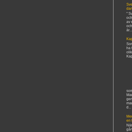
Sve
da
" S
och
av 
och
är...
Kap
Sorr
ha 
oli
Kapi
som
Man
gen
ma
d...
Mer
en 
När
gån