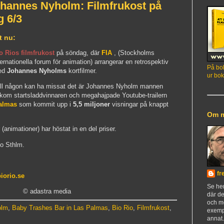
ohannes Nyholm: Filmfrukost på
g 6/3
t nu:
o Rios filmfrukost
på söndag, där
FIA
, (Stockholms
ternationella forum för animation) arrangerar en retrospektiv
På bok
ed
Johannes Nyholms
kortfilmer.
ur bok
all någon kan ha missat det är Johannes Nyholm mannen
kom startsladdvinnaren och megahajpade Youtube-trailern
Palmas
som kommit upp i
5,5 miljoner
visningar på knappt
Om 
 (animationer) har höstat in en del priser.
io Sthlm.
fr
biorio.se
Se h
© adastra media
där de
och m
olm
,
Baby Trashes Bar in Las Palmas
,
Bio Rio
,
Filmfrukost
,
exemp
annat