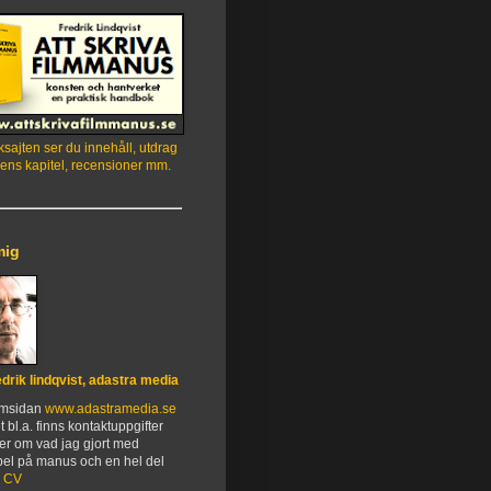
sajten ser du innehåll, utdrag
ens kapitel, recensioner mm.
mig
edrik lindqvist, adastra media
emsidan
www.adastramedia.se
t bl.a. finns kontaktuppgifter
er om vad jag gjort med
el på manus och en hel del
.
CV