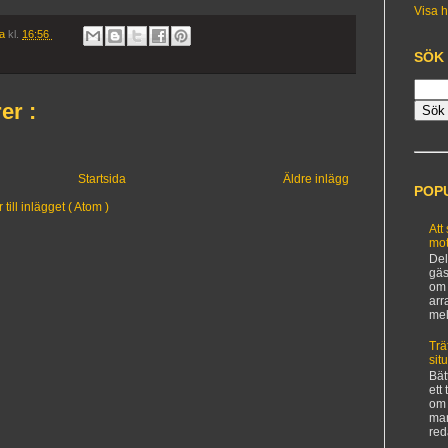
Visa h
ia
kl.
16:56
SÖK
er :
Startsida
Äldre inlägg
POP
ill inlägget ( Atom )
Att
mot
Del
gäs
om 
arr
mel
Trä
sit
Bät
ett
om 
man
red