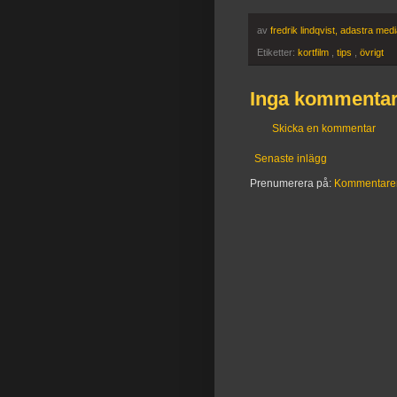
av
fredrik lindqvist, adastra med
Etiketter:
kortfilm
,
tips
,
övrigt
Inga kommentar
Skicka en kommentar
Senaste inlägg
Prenumerera på:
Kommentarer t