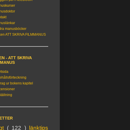
nuskurser
nusdoktor
takt
nuslänkar
dra manusböcker
ken ATT SKRIVA FILMMANUS
N - ATT SKRIVA
MMANUS
rtsida
ehållsförteckning
rag ur bokens kapitel
censioner
tällning
KETTER
igt
( 122 )
länktips