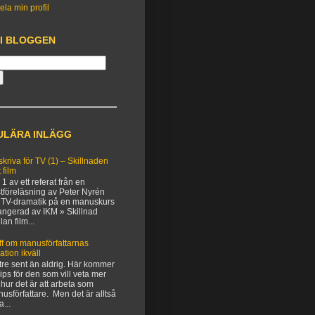
ela min profil
 I BLOGGEN
ULÄRA INLÄGG
 skriva för TV (1) – Skillnaden
 film
 1 av ett referat från en
tföreläsning av Peter Nyrén
TV-dramatik på en manuskurs
angerad av IKM » Skillnad
lan film...
ff om manusförfattarnas
uation ikväll
tre sent än aldrig. Här kommer
 tips för den som vill veta mer
hur det är att arbeta som
usförfattare. Men det är alltså
a...