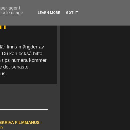
 user-agent
nerate usage
LEARN MORE
GOT IT
en
 Här finns mängder av
t.Du kan också hitta
och tips numera kommer
se det senaste.
nus.
SKRIVA FILMMANUS -
en