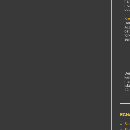
har
möj
pub
Kre
De
AL
det
för
sen
Den
kän
ma
ist
frå
EGN
Sta
Bl