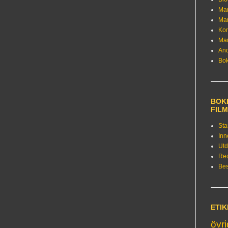
Ma
Ma
Kon
Ma
An
Bo
BOKE
FIL
Sta
Inn
Utd
Re
Bes
ETI
övr