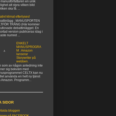
 manusförfattaren en unik
lighet att styra vilken bild
liken ska få. ...
ativt klimat efterlyses!
battinlägg : MANUSPORTEN
LTFÖR TRÅNG (Här kommer
 utlovade debattinlägget. En
kortad version publiceras idag i
aste numret ...
ENKELT
MANUSPROGRA
M : Amazon
lanserar
Storywriter på
webben.
 som av någon anledning inte
ner sig bekväm med
nusprogrammet CELTX kan nu
ället använda en helt ny tjänst
n Amazon. Programm...
A SIDOR
rtsida bloggen
oggen på FACEBOOK