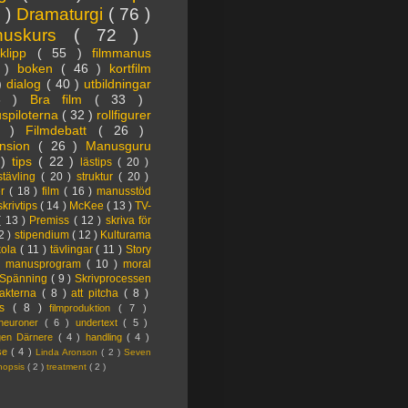
3 )
Dramaturgi
( 76 )
nuskurs
( 72 )
oklipp
( 55 )
filmmanus
4 )
boken
( 46 )
kortfilm
 )
dialog
( 40 )
utbildningar
6 )
Bra film
( 33 )
spiloterna
( 32 )
rollfigurer
7 )
Filmdebatt
( 26 )
nsion
( 26 )
Manusguru
 )
tips
( 22 )
lästips
( 20 )
tävling
( 20 )
struktur
( 20 )
er
( 18 )
film
( 16 )
manusstöd
skrivtips
( 14 )
McKee
( 13 )
TV-
( 13 )
Premiss
( 12 )
skriva för
2 )
stipendium
( 12 )
Kulturama
kola
( 11 )
tävlingar
( 11 )
Story
)
manusprogram
( 10 )
moral
Spänning
( 9 )
Skrivprocessen
akterna
( 8 )
att pitcha
( 8 )
ps
( 8 )
filmproduktion
( 7 )
lneuroner
( 6 )
undertext
( 5 )
ngen Därnere
( 4 )
handling
( 4 )
lse
( 4 )
Linda Aronson
( 2 )
Seven
nopsis
( 2 )
treatment
( 2 )