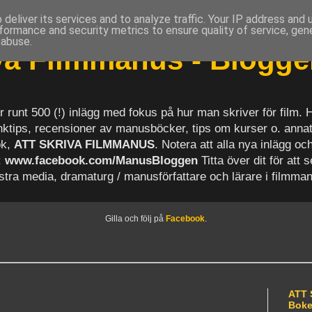
deliver its services and to analyze traffic. Your IP address and
formance and security metrics to ensure quality of service, ge
 abuse.
iva Filmmanus - Blogg
r runt 500 (!) inlägg med fokus på hur man skriver för film.
länktips, recensioner av manusböcker, tips om kurser o. anna
ok,
ATT SKRIVA FILMMANUS
. Notera att alla nya inlägg 
:
www.facebook.com/ManusBloggen
Titta över dit för att 
astra media, dramaturg / manusförfattare och lärare i filmma
Gilla och följ på
Facebook
.
ATT 
Bok