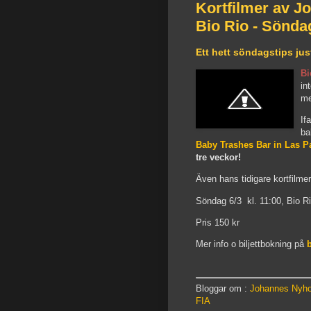
Kortfilmer av J
Bio Rio - Sönda
Ett hett söndagstips jus
Bi
in
m
If
ba
Baby Trashes Bar in Las 
tre veckor!
Även hans tidigare kortfilmer
Söndag 6/3 kl. 11:00, Bio R
Pris 150 kr
Mer info o biljettbokning på
Bloggar om :
Johannes Nyh
FIA