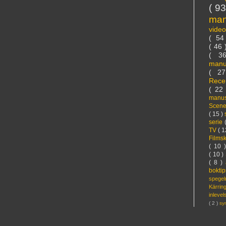
( 9
ma
vide
( 5
( 46
( 3
manu
( 2
Rece
( 22
manus
Scen
( 15 )
serie
TV
( 1
Films
( 10 
( 10 )
( 8 )
bokti
spege
Kärri
inleve
( 2 )
sy