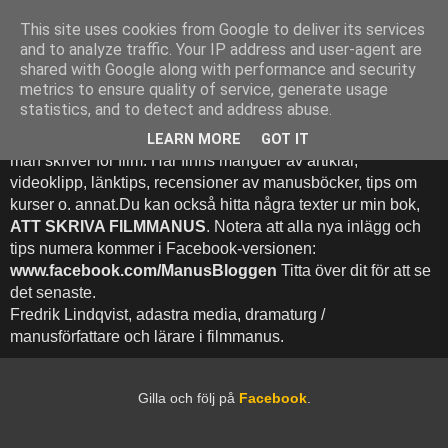
This site uses cookies from Google to deliver its services
Att Skriva Filmmanus -
and to analyze traffic. Your IP address and user-agent are
shared with Google along with performance and security
Bloggen
metrics to ensure quality of service, generate usage
statistics, and to detect and address abuse.
Denna blogg inehhåller runt 500 (!) inlägg med fokus på hur
LEARN MORE
GOT IT
man skriver för film. Här finns mängder av artiklar,
videoklipp, länktips, recensioner av manusböcker, tips om
kurser o. annat.Du kan också hitta några texter ur min bok,
ATT SKRIVA FILMMANUS
. Notera att alla nya inlägg och
tips numera kommer i Facebook-versionen:
www.facebook.com/ManusBloggen
Titta över dit för att se
det senaste.
Fredrik Lindqvist, adastra media, dramaturg /
manusförfattare och lärare i filmmanus.
Gilla och följ på
Facebook
.