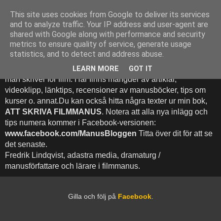
This site uses cookies from Google to deliver its services
Att Skriva Filmmanus -
and to analyze traffic. Your IP address and user-agent are
shared with Google along with performance and security
Bloggen
metrics to ensure quality of service, generate usage
statistics, and to detect and address abuse.
Denna blogg inehhåller runt 500 (!) inlägg med fokus på hur
LEARN MORE
GOT IT
man skriver för film. Här finns mängder av artiklar,
videoklipp, länktips, recensioner av manusböcker, tips om
kurser o. annat.Du kan också hitta några texter ur min bok,
ATT SKRIVA FILMMANUS
. Notera att alla nya inlägg och
tips numera kommer i Facebook-versionen:
www.facebook.com/ManusBloggen
Titta över dit för att se
det senaste.
Fredrik Lindqvist, adastra media, dramaturg /
manusförfattare och lärare i filmmanus.
Gilla och följ på
Facebook
.