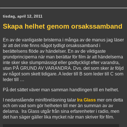
tisdag, april 12, 2011
Skapa helhet genom orsakssamband
En av de vanligaste bristerna i många av de manus jag läser
är att det inte finns något tydligt orsakssamband i
berättelsens flöde av händelser. En av de viktigaste
grundprinciperna när man berättar för film är att händelserna
inte sker ske slumpmässigt eller godtyckligt efter varandra,
utan PÅ GRUND AV VARANDRA. Dvs. det som sker är följd
av något som skett tidigare. A leder till B som leder till C som
leder till …
På det sättet väver man samman handlingen till en helhet.
I nedanstående miniföreläsning talar
Ira Glass
mer om detta
och om vad som gör helheten till mer än summan av av
delarna. Ira Glass utgår från sina erfarenheter i radio, men
det han säger gäller lika mycket när man skriver för film.