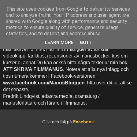
This site uses cookies from Google to deliver its services
Att Skriva Filmmanus -
and to analyze traffic. Your IP address and user-agent are
shared with Google along with performance and security
Bloggen
metrics to ensure quality of service, generate usage
statistics, and to detect and address abuse.
Denna blogg inehhåller runt 500 (!) inlägg med fokus på hur
LEARN MORE
GOT IT
man skriver för film. Här finns mängder av artiklar,
videoklipp, länktips, recensioner av manusböcker, tips om
kurser o. annat.Du kan också hitta några texter ur min bok,
ATT SKRIVA FILMMANUS
. Notera att alla nya inlägg och
tips numera kommer i Facebook-versionen:
www.facebook.com/ManusBloggen
Titta över dit för att se
det senaste.
Fredrik Lindqvist, adastra media, dramaturg /
manusförfattare och lärare i filmmanus.
Gilla och följ på
Facebook
.