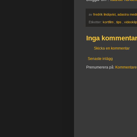
av
fredrik lindqvist, adastra med
Etiketter:
kortfilm
,
tips
,
videokli
Inga kommentar
Skicka en kommentar
Senaste inlägg
Prenumerera på:
Kommentarer t