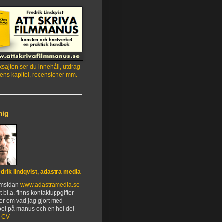
sajten ser du innehåll, utdrag
ens kapitel, recensioner mm.
mig
edrik lindqvist, adastra media
emsidan
www.adastramedia.se
t bl.a. finns kontaktuppgifter
er om vad jag gjort med
el på manus och en hel del
.
CV