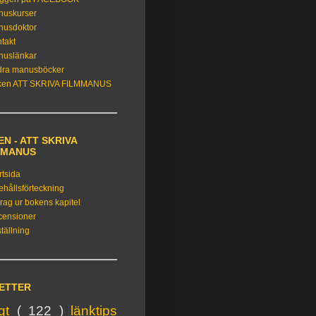
nuskurser
nusdoktor
takt
nuslänkar
dra manusböcker
ken ATT SKRIVA FILMMANUS
N - ATT SKRIVA
MMANUS
rtsida
ehållsförteckning
rag ur bokens kapitel
censioner
tällning
KETTER
igt
( 122 )
länktips