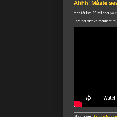
Ahhh! Måste ses
Man får inte 25 miljoner yo
Fast här skrevs manuset för o
Bloggar om :
talande hunden