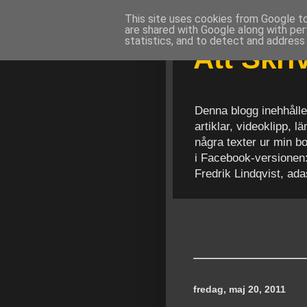
This site uses cookies from Google to 
are shared with Google along with per
statistics, and to detect and address
Att Skr
Denna blogg inehhålle
artiklar, videoklipp, 
några texter ur min b
i Facebook-versionen
Fredrik Lindqvist, ad
fredag, maj 20, 2011