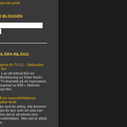
ela min profil
 I BLOGGEN
ULÄRA INLÄGG
 skriva för TV (1) – Skillnaden
 film
 1 av ett referat från en
tföreläsning av Peter Nyrén
TV-dramatik på en manuskurs
angerad av IKM » Skillnad
lan film...
ff om manusförfattarnas
uation ikväll
tre sent än aldrig. Här kommer
 tips för den som vill veta mer
hur det är att arbeta som
usförfattare. Men det är alltså
a...