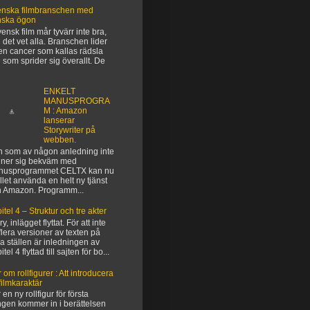
nska filmbranschen med
nska ögon
vensk film mår tyvärr inte bra,
 det vet alla. Branschen lider
en cancer som kallas rädsla
 som sprider sig överallt. De
ENKELT
MANUSPROGRA
M : Amazon
lanserar
Storywriter på
webben.
 som av någon anledning inte
ner sig bekväm med
nusprogrammet CELTX kan nu
ället använda en helt ny tjänst
n Amazon. Programm...
itel 4 – Struktur och tre akter
y, inlägget flyttat. För att inte
flera versioner av texten på
ka ställen är inledningen av
tel 4 flyttad till sajten för bo...
 om rollfigurer : Att introducera
filmkaraktär
 en ny rollfigur för första
gen kommer in i berättelsen