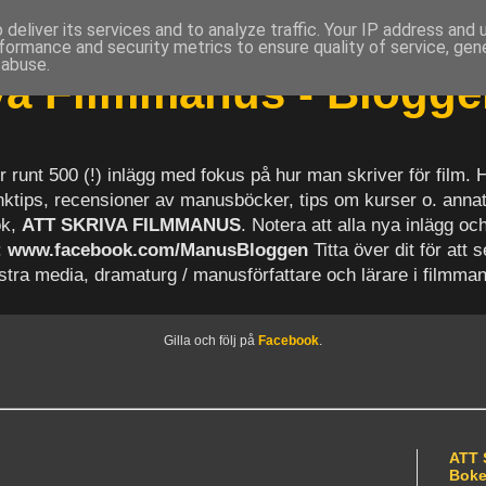
deliver its services and to analyze traffic. Your IP address and
formance and security metrics to ensure quality of service, ge
 abuse.
iva Filmmanus - Blogg
r runt 500 (!) inlägg med fokus på hur man skriver för film.
länktips, recensioner av manusböcker, tips om kurser o. anna
ok,
ATT SKRIVA FILMMANUS
. Notera att alla nya inlägg 
:
www.facebook.com/ManusBloggen
Titta över dit för att 
astra media, dramaturg / manusförfattare och lärare i filmma
Gilla och följ på
Facebook
.
ATT 
Bok