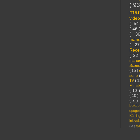
( 9
ma
vide
( 5
( 46
( 3
manu
( 2
Rece
( 22
manus
Scen
( 15 )
serie
TV
( 1
Films
( 10 
( 10 )
( 8 )
bokti
spege
Kärri
inleve
( 2 )
sy