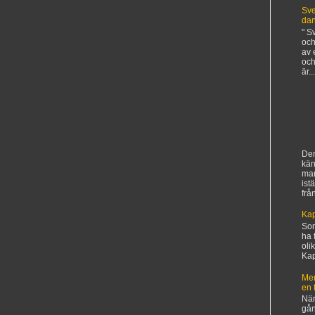
Sve
da
" S
och
av 
och
är...
Den
kän
ma
ist
frå
Kap
Sorr
ha 
oli
Kapi
Mer
en 
När
gån