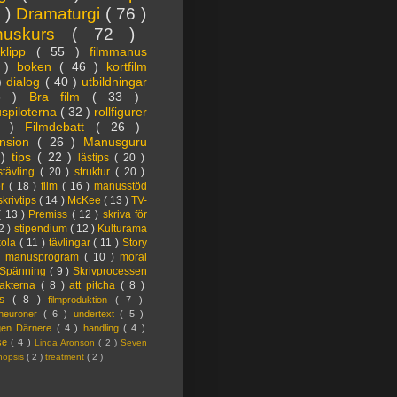
3 )
Dramaturgi
( 76 )
nuskurs
( 72 )
oklipp
( 55 )
filmmanus
4 )
boken
( 46 )
kortfilm
 )
dialog
( 40 )
utbildningar
6 )
Bra film
( 33 )
spiloterna
( 32 )
rollfigurer
7 )
Filmdebatt
( 26 )
nsion
( 26 )
Manusguru
 )
tips
( 22 )
lästips
( 20 )
tävling
( 20 )
struktur
( 20 )
er
( 18 )
film
( 16 )
manusstöd
skrivtips
( 14 )
McKee
( 13 )
TV-
( 13 )
Premiss
( 12 )
skriva för
2 )
stipendium
( 12 )
Kulturama
kola
( 11 )
tävlingar
( 11 )
Story
)
manusprogram
( 10 )
moral
Spänning
( 9 )
Skrivprocessen
akterna
( 8 )
att pitcha
( 8 )
ps
( 8 )
filmproduktion
( 7 )
lneuroner
( 6 )
undertext
( 5 )
ngen Därnere
( 4 )
handling
( 4 )
lse
( 4 )
Linda Aronson
( 2 )
Seven
nopsis
( 2 )
treatment
( 2 )