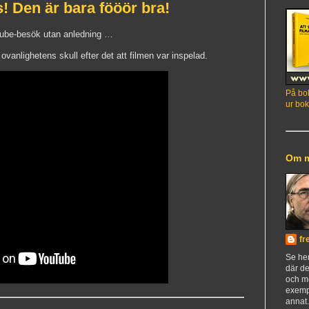
! Den är bara fööör bra!
utube-besök utan anledning …
vanlighetens skull efter det att filmen var inspelad.
På bok
ur bok
Om 
fr
Se h
där de
och m
exemp
annat