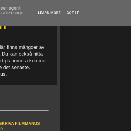
 user-agent
nerate usage
LEARN MORE
GOT IT
en
 Här finns mängder av
t.Du kan också hitta
och tips numera kommer
se det senaste.
nus.
SKRIVA FILMMANUS -
en