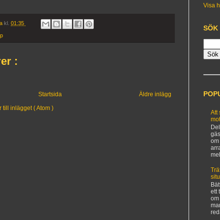
Visa h
ia
kl.
01:35
SÖK
pp
er :
POP
Startsida
Äldre inlägg
ill inlägget ( Atom )
Att
mot
Del
gäs
om 
arr
mel
Trä
sit
Bät
ett
om 
man
red