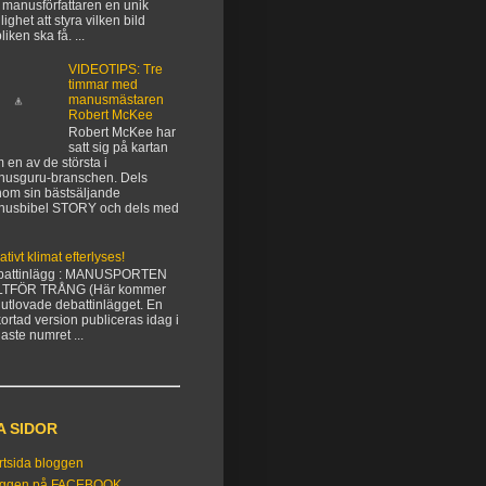
 manusförfattaren en unik
lighet att styra vilken bild
liken ska få. ...
VIDEOTIPS: Tre
timmar med
manusmästaren
Robert McKee
Robert McKee har
satt sig på kartan
 en av de största i
usguru-branschen. Dels
om sin bästsäljande
nusbibel STORY och dels med
ativt klimat efterlyses!
battinlägg : MANUSPORTEN
LTFÖR TRÅNG (Här kommer
 utlovade debattinlägget. En
kortad version publiceras idag i
aste numret ...
A SIDOR
rtsida bloggen
oggen på FACEBOOK