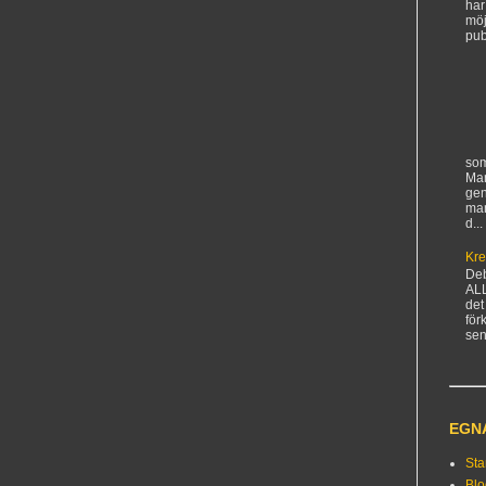
har
möj
pub
som
Man
gen
ma
d...
Kre
De
AL
det
för
sen
EGN
Sta
Bl