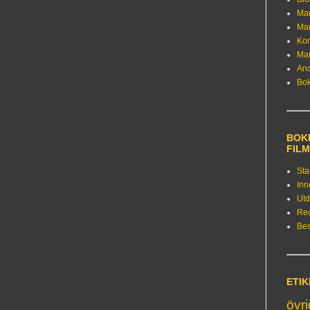
Ma
Ma
Kon
Ma
An
Bo
BOKE
FIL
Sta
Inn
Utd
Re
Bes
ETI
övr