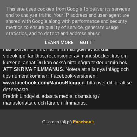
This site uses cookies from Google to deliver its services
Att Skriva Filmmanus -
and to analyze traffic. Your IP address and user-agent are
shared with Google along with performance and security
Bloggen
metrics to ensure quality of service, generate usage
statistics, and to detect and address abuse.
Denna blogg inehhåller runt 500 (!) inlägg med fokus på hur
LEARN MORE
GOT IT
man skriver för film. Här finns mängder av artiklar,
videoklipp, länktips, recensioner av manusböcker, tips om
kurser o. annat.Du kan också hitta några texter ur min bok,
ATT SKRIVA FILMMANUS
. Notera att alla nya inlägg och
tips numera kommer i Facebook-versionen:
www.facebook.com/ManusBloggen
Titta över dit för att se
det senaste.
Fredrik Lindqvist, adastra media, dramaturg /
manusförfattare och lärare i filmmanus.
Gilla och följ på
Facebook
.