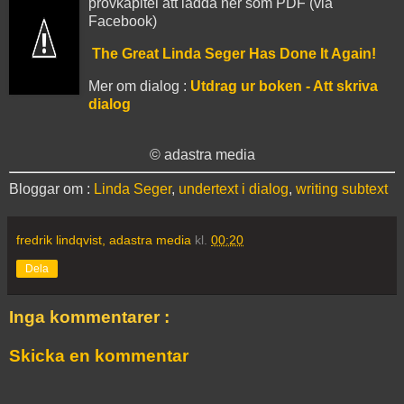
provkapitel att ladda ner som PDF (via
Facebook)
The Great Linda Seger Has Done It Again!
Mer om dialog :
Utdrag ur boken - Att skriva
dialog
© adastra media
Bloggar om :
Linda Seger
,
undertext i dialog
,
writing subtext
fredrik lindqvist, adastra media
kl.
00:20
Dela
Inga kommentarer :
Skicka en kommentar