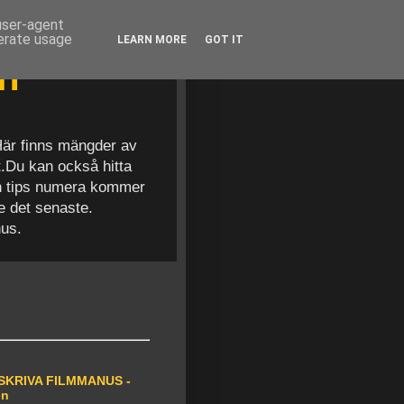
 user-agent
nerate usage
LEARN MORE
GOT IT
en
 Här finns mängder av
t.Du kan också hitta
och tips numera kommer
se det senaste.
nus.
SKRIVA FILMMANUS -
en