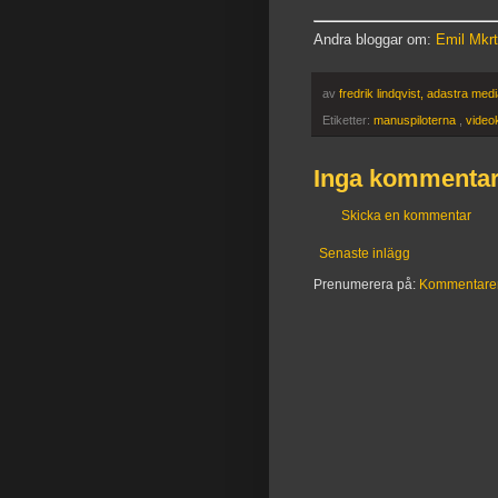
Andra bloggar om:
Emil Mkrt
av
fredrik lindqvist, adastra med
Etiketter:
manuspiloterna
,
videok
Inga kommentar
Skicka en kommentar
Senaste inlägg
Prenumerera på:
Kommentarer t