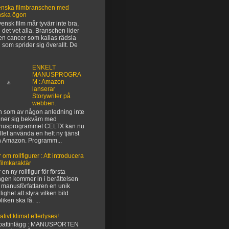
nska filmbranschen med
nska ögon
vensk film mår tyvärr inte bra,
 det vet alla. Branschen lider
en cancer som kallas rädsla
 som sprider sig överallt. De
ENKELT
MANUSPROGRA
M : Amazon
lanserar
Storywriter på
webben.
 som av någon anledning inte
ner sig bekväm med
nusprogrammet CELTX kan nu
ället använda en helt ny tjänst
n Amazon. Programm...
 om rollfigurer : Att introducera
filmkaraktär
 en ny rollfigur för första
gen kommer in i berättelsen
 manusförfattaren en unik
lighet att styra vilken bild
liken ska få. ...
ativt klimat efterlyses!
battinlägg : MANUSPORTEN