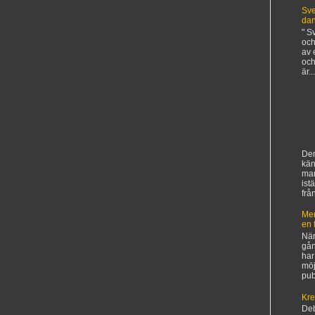
Sve
da
" S
och
av 
och
är...
Den
kän
ma
ist
frå
Mer
en 
När
gån
har
möj
pub
Kre
De