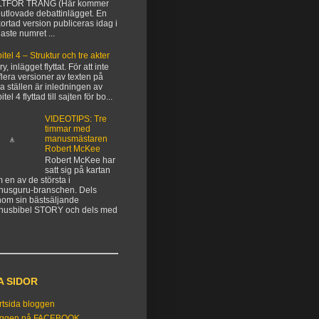
LTFÖR TRÅNG (Här kommer
 utlovade debattinlägget. En
kortad version publiceras idag i
aste numret ...
itel 4 – Struktur och tre akter
y, inlägget flyttat. För att inte
flera versioner av texten på
ka ställen är inledningen av
tel 4 flyttad till sajten för bo...
VIDEOTIPS: Tre
timmar med
manusmästaren
Robert McKee
Robert McKee har
satt sig på kartan
 en av de största i
usguru-branschen. Dels
om sin bästsäljande
nusbibel STORY och dels med
A SIDOR
rtsida bloggen
oggen på FACEBOOK