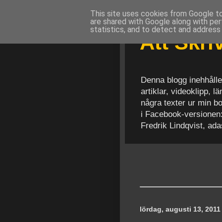
This site uses cookies from Google to 
are shared with Google along with per
statistics, and to detect and address
Att Skr
Denna blogg inehhålle
artiklar, videoklipp, 
några texter ur min b
i Facebook-versionen
Fredrik Lindqvist, ad
lördag, augusti 13, 2011