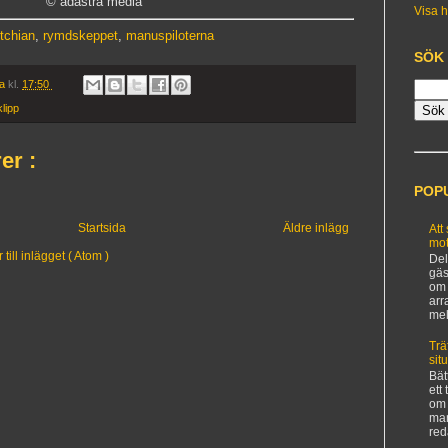
© adastra media
Visa h
tchian
,
rymdskeppet
,
manuspiloterna
SÖK
ia
kl.
17:50
lipp
er :
POP
Startsida
Äldre inlägg
Att
mot
ill inlägget ( Atom )
Del
gäs
om 
arr
mel
Trä
sit
Bät
ett
om 
man
red