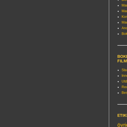
Ma
Ma
Kon
Ma
An
Bo
BOKE
FIL
Sta
Inn
Utd
Re
Bes
ETI
övr