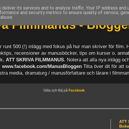
deliver its services and to analyze traffic. Your IP address and
formance and security metrics to ensure quality of service, ge
 abuse.
iva Filmmanus - Blogg
r runt 500 (!) inlägg med fokus på hur man skriver för film.
länktips, recensioner av manusböcker, tips om kurser o. anna
ok,
ATT SKRIVA FILMMANUS
. Notera att alla nya inlägg 
:
www.facebook.com/ManusBloggen
Titta över dit för att 
astra media, dramaturg / manusförfattare och lärare i filmma
Gilla och följ på
Facebook
.
ATT 
Bok