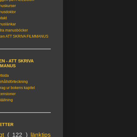
nuskurser
nusdoktor
takt
nuslänkar
dra manusböcker
ken ATT SKRIVA FILMMANUS
N - ATT SKRIVA
MMANUS
rtsida
ehållsförteckning
rag ur bokens kapitel
censioner
tällning
KETTER
igt
( 122 )
länktips