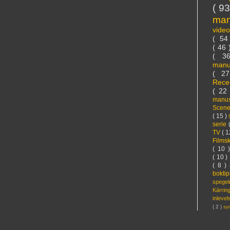
( 9
ma
vide
( 5
( 46
( 3
manu
( 2
Rece
( 22
manus
Scen
( 15 )
serie
TV
( 1
Films
( 10 
( 10 )
( 8 )
bokti
spege
Kärri
inleve
( 2 )
sy