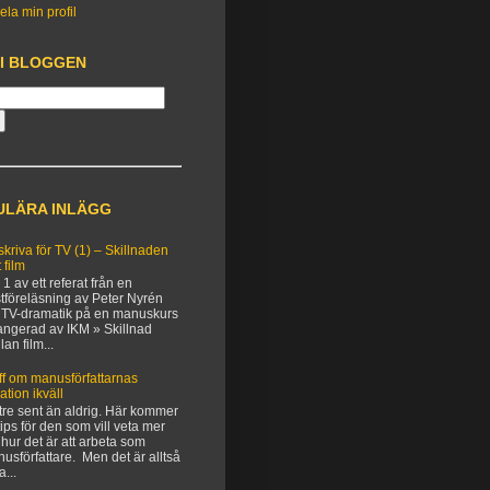
ela min profil
 I BLOGGEN
ULÄRA INLÄGG
 skriva för TV (1) – Skillnaden
 film
 1 av ett referat från en
tföreläsning av Peter Nyrén
TV-dramatik på en manuskurs
angerad av IKM » Skillnad
lan film...
ff om manusförfattarnas
uation ikväll
tre sent än aldrig. Här kommer
 tips för den som vill veta mer
hur det är att arbeta som
usförfattare. Men det är alltså
a...