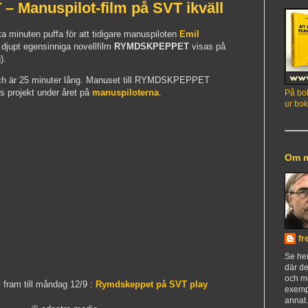
Manuspilot-film på SVT ikväll
sta minuten puffa för att tidigare manuspiloten
Emil
 djupt egensinniga novellfilm
RYMDSKPEPPET
visas på
).
ch är 25 minuter lång. Manuset till RYMDSKPEPPET
s projekt under året på
manuspiloterna
.
På bok
ur bok
Om 
fr
Se h
där de
och m
fram till måndag 12/9 :
Rymdskeppet på SVT play
exemp
annat