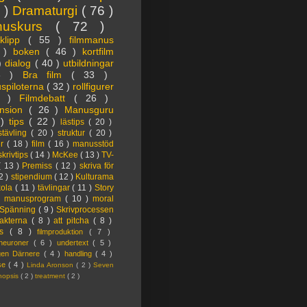
3 )
Dramaturgi
( 76 )
nuskurs
( 72 )
oklipp
( 55 )
filmmanus
4 )
boken
( 46 )
kortfilm
 )
dialog
( 40 )
utbildningar
6 )
Bra film
( 33 )
spiloterna
( 32 )
rollfigurer
7 )
Filmdebatt
( 26 )
nsion
( 26 )
Manusguru
 )
tips
( 22 )
lästips
( 20 )
tävling
( 20 )
struktur
( 20 )
er
( 18 )
film
( 16 )
manusstöd
skrivtips
( 14 )
McKee
( 13 )
TV-
( 13 )
Premiss
( 12 )
skriva för
2 )
stipendium
( 12 )
Kulturama
kola
( 11 )
tävlingar
( 11 )
Story
)
manusprogram
( 10 )
moral
Spänning
( 9 )
Skrivprocessen
akterna
( 8 )
att pitcha
( 8 )
ps
( 8 )
filmproduktion
( 7 )
lneuroner
( 6 )
undertext
( 5 )
ngen Därnere
( 4 )
handling
( 4 )
lse
( 4 )
Linda Aronson
( 2 )
Seven
nopsis
( 2 )
treatment
( 2 )