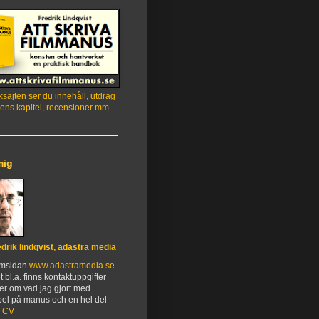
sajten ser du innehåll, utdrag
ens kapitel, recensioner mm.
mig
edrik lindqvist, adastra media
emsidan
www.adastramedia.se
t bl.a. finns kontaktuppgifter
er om vad jag gjort med
el på manus och en hel del
.
CV