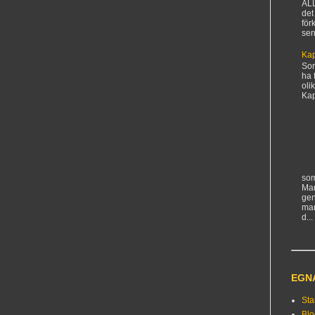
AL
det
för
sen
Kap
Sorr
ha 
oli
Kapi
som
Man
gen
ma
d...
EGN
Sta
Bl