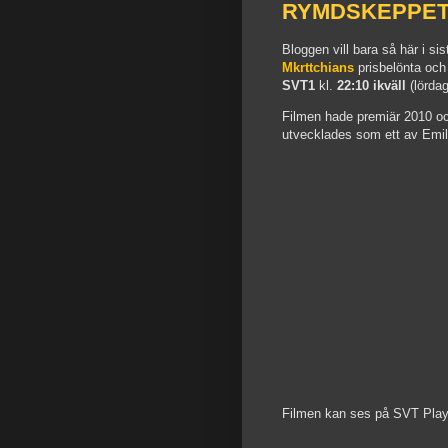
RYMDSKEPPET – 
Bloggen vill bara så här i si
Mkrttchians
prisbelönta och
SVT1
kl.
22:10 ikväll
(lördag
Filmen hade premiär 2010 o
utvecklades som ett av Emil
Filmen kan ses på SVT Play 