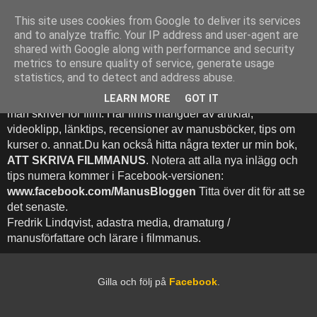
This site uses cookies from Google to deliver its services
Att Skriva Filmmanus -
and to analyze traffic. Your IP address and user-agent are
shared with Google along with performance and security
Bloggen
metrics to ensure quality of service, generate usage
statistics, and to detect and address abuse.
Denna blogg inehhåller runt 500 (!) inlägg med fokus på hur
LEARN MORE
GOT IT
man skriver för film. Här finns mängder av artiklar,
videoklipp, länktips, recensioner av manusböcker, tips om
kurser o. annat.Du kan också hitta några texter ur min bok,
ATT SKRIVA FILMMANUS
. Notera att alla nya inlägg och
tips numera kommer i Facebook-versionen:
www.facebook.com/ManusBloggen
Titta över dit för att se
det senaste.
Fredrik Lindqvist, adastra media, dramaturg /
manusförfattare och lärare i filmmanus.
Gilla och följ på
Facebook
.