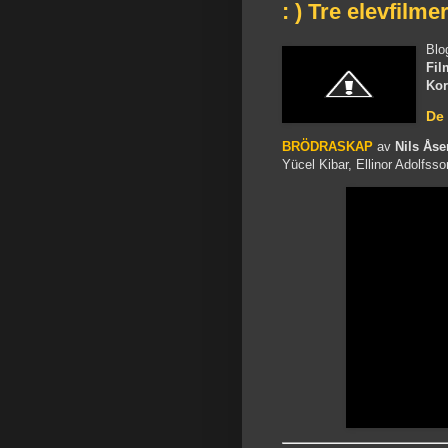
: ) Tre elevfilme
Blo
Fil
Kor
De 
BRÖDRASKAP
av
Nils Åse
Yücel Kibar, Ellinor Adolfsson