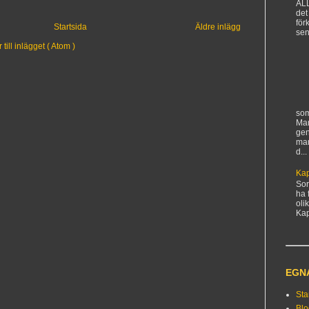
AL
det
för
Startsida
Äldre inlägg
sen
ill inlägget ( Atom )
som
Man
gen
ma
d...
Kap
Sorr
ha 
oli
Kapi
EGN
Sta
Bl