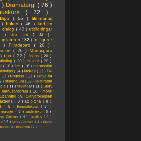
3 )
Dramaturgi
( 76 )
nuskurs
( 72 )
oklipp
( 55 )
filmmanus
4 )
boken
( 46 )
kortfilm
 )
dialog
( 40 )
utbildningar
6 )
Bra film
( 33 )
spiloterna
( 32 )
rollfigurer
7 )
Filmdebatt
( 26 )
nsion
( 26 )
Manusguru
 )
tips
( 22 )
lästips
( 20 )
tävling
( 20 )
struktur
( 20 )
er
( 18 )
film
( 16 )
manusstöd
skrivtips
( 14 )
McKee
( 13 )
TV-
( 13 )
Premiss
( 12 )
skriva för
2 )
stipendium
( 12 )
Kulturama
kola
( 11 )
tävlingar
( 11 )
Story
)
manusprogram
( 10 )
moral
Spänning
( 9 )
Skrivprocessen
akterna
( 8 )
att pitcha
( 8 )
ps
( 8 )
filmproduktion
( 7 )
lneuroner
( 6 )
undertext
( 5 )
ngen Därnere
( 4 )
handling
( 4 )
lse
( 4 )
Linda Aronson
( 2 )
Seven
nopsis
( 2 )
treatment
( 2 )