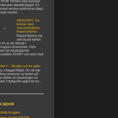
LTFÖR TRÅNG (Här kommer
 utlovade debattinlägget. En
kortad version publiceras idag i
aste numret ...
VIDEOTIPS: Tre
timmar med
manusmästaren
Robert McKee
Robert McKee har
satt sig på kartan
 en av de största i
usguru-branschen. Dels
om sin bästsäljande
nusbibel STORY och dels med
itel 4 – Struktur och tre akter
y, inlägget flyttat. För att inte
flera versioner av texten på
ka ställen är inledningen av
tel 4 flyttad till sajten för bo...
A SIDOR
rtsida bloggen
oggen på FACEBOOK