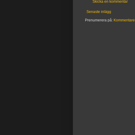
Skicka en kommentar
Senaste inlägg
Prenumerera på:
Kommentarer t