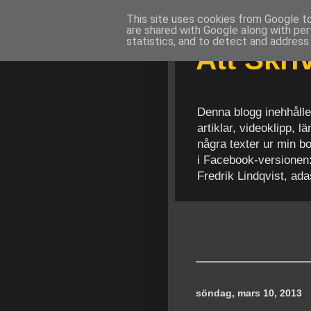
This site uses cookies from Google to 
are shared with Google along with per
statistics, and to detect and address
Att Skr
Denna blogg inehhålle
artiklar, videoklipp, 
några texter ur min b
i Facebook-versionen
Fredrik Lindqvist, ad
söndag, mars 10, 2013