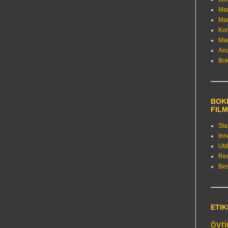
Ma
Ma
Kon
Ma
An
Bo
BOKE
FIL
Sta
Inn
Utd
Re
Bes
ETI
övr