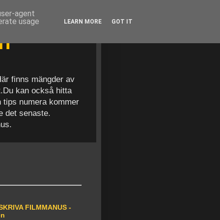
 user-agent
nerate usage
LEARN MORE
GOT IT
en
 Här finns mängder av
t.Du kan också hitta
och tips numera kommer
se det senaste.
nus.
SKRIVA FILMMANUS -
en