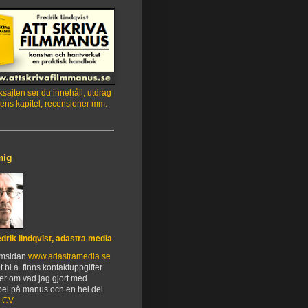
sajten ser du innehåll, utdrag
ens kapitel, recensioner mm.
mig
edrik lindqvist, adastra media
emsidan
www.adastramedia.se
t bl.a. finns kontaktuppgifter
er om vad jag gjort med
el på manus och en hel del
.
CV