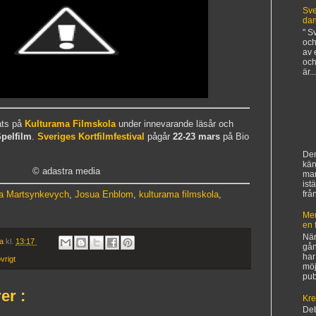
Sve
da
" S
och
av 
och
är...
ats på
Kulturama Filmskola
under innevarande läsår och
pelfilm
.
Sveriges Kortfilmfestival
pågår
22-23 mars
på Bio
Den
kän
© adastra media
ma
ist
frå
a Martsynkevych
,
Josua Enblom
,
kulturama filmskola
,
Mer
en 
När
ia
kl.
13:17
gån
har
vrigt
möj
pub
er :
Kre
De