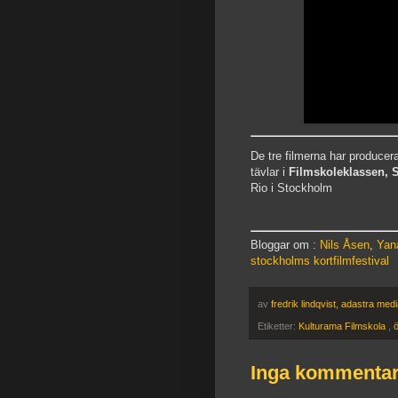
De tre filmerna har producer
tävlar i
Filmskoleklassen, S
Rio i Stockholm
Bloggar om :
Nils Åsen
,
Yan
stockholms kortfilmfestival
av
fredrik lindqvist, adastra med
Etiketter:
Kulturama Filmskola
,
ö
Inga kommentar