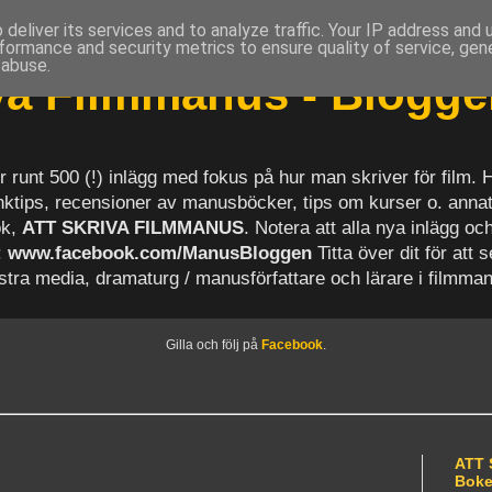
deliver its services and to analyze traffic. Your IP address and
formance and security metrics to ensure quality of service, ge
 abuse.
iva Filmmanus - Blogg
r runt 500 (!) inlägg med fokus på hur man skriver för film.
länktips, recensioner av manusböcker, tips om kurser o. anna
ok,
ATT SKRIVA FILMMANUS
. Notera att alla nya inlägg 
:
www.facebook.com/ManusBloggen
Titta över dit för att 
astra media, dramaturg / manusförfattare och lärare i filmma
Gilla och följ på
Facebook
.
ATT 
Bok