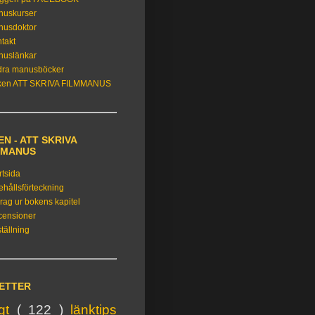
nuskurser
nusdoktor
takt
nuslänkar
dra manusböcker
ken ATT SKRIVA FILMMANUS
N - ATT SKRIVA
MMANUS
rtsida
ehållsförteckning
rag ur bokens kapitel
censioner
tällning
KETTER
igt
( 122 )
länktips