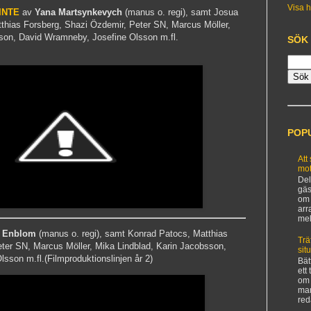
Visa h
INTE
av
Yana Martsynkevych
(manus o. regi), samt Josua
hias Forsberg, Shazi Özdemir, Peter SN, Marcus Möller,
son, David Wramneby, Josefine Olsson m.fl.
SÖK
POP
Att
mot
Del
gäs
om 
arr
mel
 Enblom
(manus o. regi), samt Konrad Patocs, Matthias
Trä
ter SN, Marcus Möller, Mika Lindblad, Karin Jacobsson,
sit
sson m.fl.(Filmproduktionslinjen år 2)
Bät
ett
om 
man
red