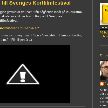
r till Sveriges Kortfilmfestival
ggen gratulerar tre team från pågående läsår på
Kulturama
mskola
vars filmer blivit uttagna till
Sveriges
tfilmfestival.
nominerade filmerna är:
På bok
n
(manus o. regi), samt Sonja Sandström, Hampus Lindén,
ur bok
, m.fl. (Filmlinjen år 1)
Om 
fr
Se h
där de
och m
exemp
annat