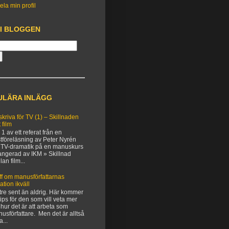
ela min profil
 I BLOGGEN
ULÄRA INLÄGG
 skriva för TV (1) – Skillnaden
 film
 1 av ett referat från en
tföreläsning av Peter Nyrén
TV-dramatik på en manuskurs
angerad av IKM » Skillnad
lan film...
ff om manusförfattarnas
uation ikväll
tre sent än aldrig. Här kommer
 tips för den som vill veta mer
hur det är att arbeta som
usförfattare. Men det är alltså
a...