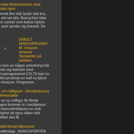
nska filmbranschen med
nska ögon
vensk film mår tyvärr inte bra,
 det vet alla. Branschen lider
en cancer som kallas rädsla
 som sprider sig överallt. De
ENKELT
MANUSPROGRA
M : Amazon
lanserar
Storywriter på
webben.
 som av någon anledning inte
ner sig bekväm med
nusprogrammet CELTX kan nu
ället använda en helt ny tjänst
n Amazon. Programm...
 om rollfigurer : Att introducera
filmkaraktär
 en ny rollfigur för första
gen kommer in i berättelsen
 manusförfattaren en unik
lighet att styra vilken bild
liken ska få. ...
ativt klimat efterlyses!
battinlägg : MANUSPORTEN