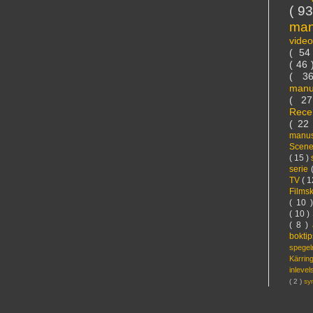
( 9
ma
vide
( 5
( 46
( 3
manu
( 2
Rece
( 22
manus
Scen
( 15 )
serie
TV
( 1
Films
( 10 
( 10 )
( 8 )
bokti
spege
Kärri
inleve
( 2 )
sy