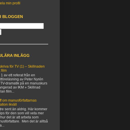
ela min profil
 I BLOGGEN
ULÄRA INLÄGG
 skriva för TV (1) – Skillnaden
 film
 1 av ett referat från en
tföreläsning av Peter Nyrén
TV-dramatik på en manuskurs
angerad av IKM » Skillnad
lan film...
ff om manusförfattarnas
uation ikväll
tre sent än aldrig. Här kommer
 tips för den som vill veta mer
hur det är att arbeta som
usförfattare. Men det är alltså
a...