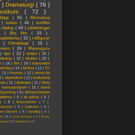
3 )
Dramaturgi
( 76 )
nuskurs
( 72 )
oklipp
( 55 )
filmmanus
4 )
boken
( 46 )
kortfilm
 )
dialog
( 40 )
utbildningar
6 )
Bra film
( 33 )
spiloterna
( 32 )
rollfigurer
7 )
Filmdebatt
( 26 )
nsion
( 26 )
Manusguru
 )
tips
( 22 )
lästips
( 20 )
tävling
( 20 )
struktur
( 20 )
er
( 18 )
film
( 16 )
manusstöd
skrivtips
( 14 )
McKee
( 13 )
TV-
( 13 )
Premiss
( 12 )
skriva för
2 )
stipendium
( 12 )
Kulturama
kola
( 11 )
tävlingar
( 11 )
Story
)
manusprogram
( 10 )
moral
Spänning
( 9 )
Skrivprocessen
akterna
( 8 )
att pitcha
( 8 )
ps
( 8 )
filmproduktion
( 7 )
lneuroner
( 6 )
undertext
( 5 )
ngen Därnere
( 4 )
handling
( 4 )
lse
( 4 )
Linda Aronson
( 2 )
Seven
nopsis
( 2 )
treatment
( 2 )