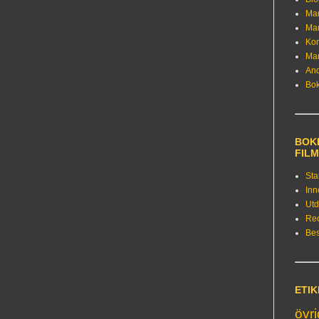
Ma
Ma
Kon
Ma
An
Bo
BOKE
FIL
Sta
Inn
Utd
Re
Bes
ETI
övr