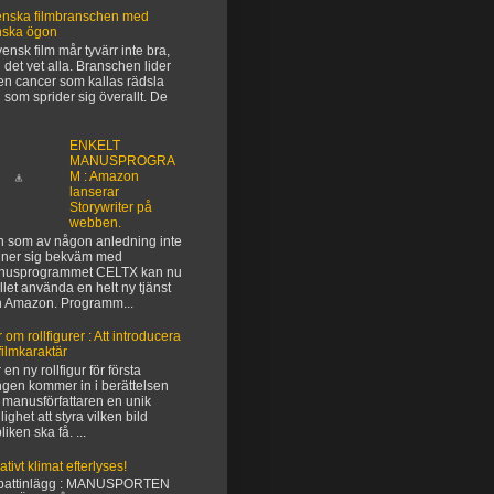
nska filmbranschen med
nska ögon
vensk film mår tyvärr inte bra,
 det vet alla. Branschen lider
en cancer som kallas rädsla
 som sprider sig överallt. De
ENKELT
MANUSPROGRA
M : Amazon
lanserar
Storywriter på
webben.
 som av någon anledning inte
ner sig bekväm med
nusprogrammet CELTX kan nu
ället använda en helt ny tjänst
n Amazon. Programm...
 om rollfigurer : Att introducera
filmkaraktär
 en ny rollfigur för första
gen kommer in i berättelsen
 manusförfattaren en unik
lighet att styra vilken bild
liken ska få. ...
ativt klimat efterlyses!
battinlägg : MANUSPORTEN