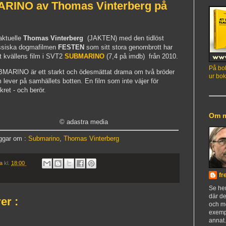
ARINO av Thomas Vinterberg på
aktuelle
Thomas Vinterberg
(JAKTEN) med den tidlöst
ssiska dogmafilmen
FESTEN
som sitt stora genombrott har
rt kvällens film i SVT2
SUBMARINO
(7,4 på imdb) från 2010.
På bok
MARINO är ett starkt och ödesmättat drama om två bröder
ur bok
 lever på samhällets botten. En film som inte väjer för
kret - och berör.
Om 
© adastra media
ggar om :
Submarino
,
Thomas Vinterberg
ia
kl.
18:00
fr
Se h
där de
er :
och m
exemp
annat