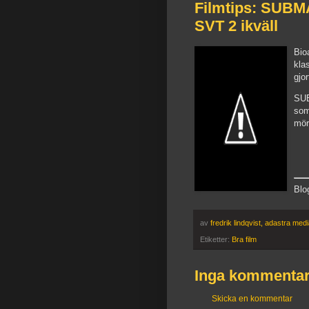
Filmtips: SUBM
SVT 2 ikväll
Bio
kla
gjo
SUB
som
mör
Blo
av
fredrik lindqvist, adastra med
Etiketter:
Bra film
Inga kommentar
Skicka en kommentar