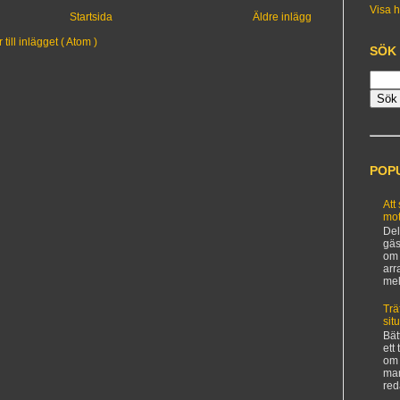
Visa h
Startsida
Äldre inlägg
ill inlägget ( Atom )
SÖK
POP
Att
mot
Del
gäs
om 
arr
mel
Trä
sit
Bät
ett
om 
man
red