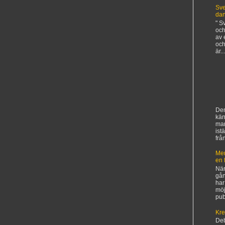
Sve
da
" S
och
av 
och
är...
Den
kän
ma
ist
frå
Mer
en 
När
gån
har
möj
pub
Kre
De