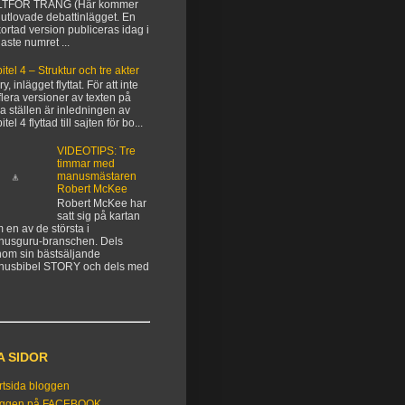
LTFÖR TRÅNG (Här kommer
 utlovade debattinlägget. En
kortad version publiceras idag i
aste numret ...
itel 4 – Struktur och tre akter
y, inlägget flyttat. För att inte
flera versioner av texten på
ka ställen är inledningen av
tel 4 flyttad till sajten för bo...
VIDEOTIPS: Tre
timmar med
manusmästaren
Robert McKee
Robert McKee har
satt sig på kartan
 en av de största i
usguru-branschen. Dels
om sin bästsäljande
nusbibel STORY och dels med
A SIDOR
rtsida bloggen
oggen på FACEBOOK