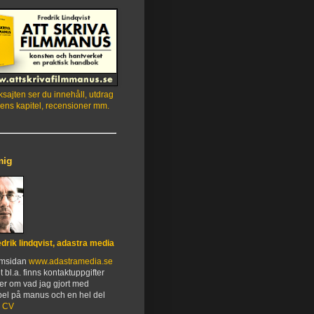
sajten ser du innehåll, utdrag
ens kapitel, recensioner mm.
mig
edrik lindqvist, adastra media
emsidan
www.adastramedia.se
t bl.a. finns kontaktuppgifter
er om vad jag gjort med
el på manus och en hel del
.
CV