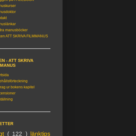
nuskurser
nusdoktor
takt
nuslänkar
dra manusböcker
ken ATT SKRIVA FILMMANUS
N - ATT SKRIVA
MMANUS
rtsida
ehållsförteckning
rag ur bokens kapitel
censioner
tällning
KETTER
igt
( 122 )
länktips