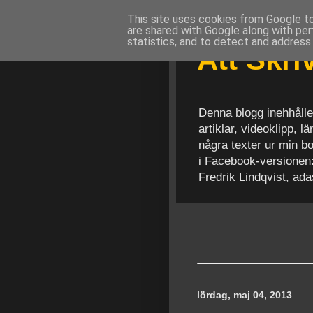
This site uses cookies from Google to 
are shared with Google along with per
statistics, and to detect and address
Att Skr
Denna blogg inehhålle
artiklar, videoklipp, 
några texter ur min b
i Facebook-versionen
Fredrik Lindqvist, ad
lördag, maj 04, 2013