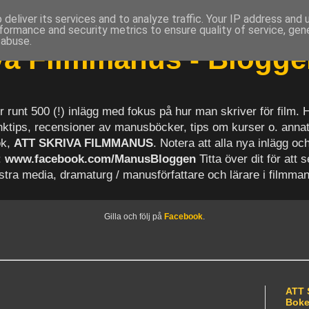
deliver its services and to analyze traffic. Your IP address and
formance and security metrics to ensure quality of service, ge
 abuse.
iva Filmmanus - Blogg
r runt 500 (!) inlägg med fokus på hur man skriver för film.
länktips, recensioner av manusböcker, tips om kurser o. anna
ok,
ATT SKRIVA FILMMANUS
. Notera att alla nya inlägg 
:
www.facebook.com/ManusBloggen
Titta över dit för att 
astra media, dramaturg / manusförfattare och lärare i filmma
Gilla och följ på
Facebook
.
ATT 
Bok