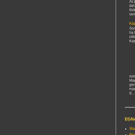
AL
det
för
sen
Kap
Sorr
ha 
oli
Kapi
som
Man
gen
ma
d...
EGN
Sta
Bl