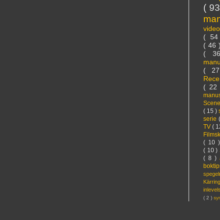
( 9
ma
vide
( 5
( 46
( 3
manu
( 2
Rece
( 22
manus
Scen
( 15 )
serie
TV
( 1
Films
( 10 
( 10 )
( 8 )
bokti
spege
Kärri
inleve
( 2 )
sy