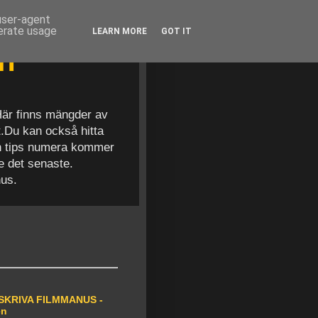
 user-agent
nerate usage
LEARN MORE
GOT IT
en
 Här finns mängder av
t.Du kan också hitta
och tips numera kommer
se det senaste.
nus.
SKRIVA FILMMANUS -
en