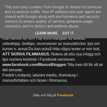
This site uses cookies from Google to deliver its services
Att Skriva Filmmanus -
and to analyze traffic. Your IP address and user-agent are
shared with Google along with performance and security
Bloggen
metrics to ensure quality of service, generate usage
statistics, and to detect and address abuse.
Denna blogg inehhåller runt 500 (!) inlägg med fokus på hur
LEARN MORE
GOT IT
man skriver för film. Här finns mängder av artiklar,
videoklipp, länktips, recensioner av manusböcker, tips om
kurser o. annat.Du kan också hitta några texter ur min bok,
ATT SKRIVA FILMMANUS
. Notera att alla nya inlägg och
tips numera kommer i Facebook-versionen:
www.facebook.com/ManusBloggen
Titta över dit för att se
det senaste.
Fredrik Lindqvist, adastra media, dramaturg /
manusförfattare och lärare i filmmanus.
Gilla och följ på
Facebook
.