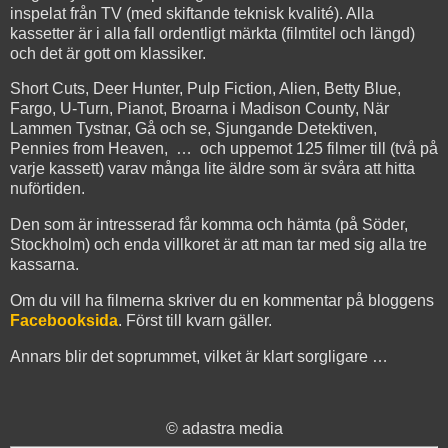
inspelat från TV (med skiftande teknisk kvalité). Alla
kassetter är i alla fall ordentligt märkta (filmtitel och längd)
och det är gott om klassiker.
Short Cuts, Deer Hunter, Pulp Fiction, Alien, Betty Blue,
Fargo, U-Turn, Pianot, Broarna i Madison County, När
Lammen Tystnar, Gå och se, Sjungande Detektiven,
Pennies from Heaven, … och uppemot 125 filmer till (två på
varje kassett) varav många lite äldre som är svåra att hitta
nuförtiden.
Den som är intresserad får komma och hämta (på Söder,
Stockholm) och enda villkoret är att man tar med sig alla tre
kassarna.
Om du vill ha filmerna skriver du en kommentar på bloggens
Facebooksida
. Först till kvarn gäller.
Annars blir det soprummet, vilket är klart sorgligare …
© adastra media