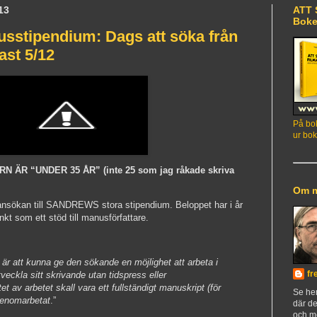
13
ATT 
Bok
usstipendium: Dags att söka från
st 5/12
På bok
ur bok
ÄR “UNDER 35 ÅR” (inte 25 som jag råkade skriva
Om 
 ansökan till SANDREWS stora stipendium. Beloppet har i år
änkt som ett stöd till manusförfattare.
 är att kunna ge den sökande en möjlighet att arbeta i
fr
veckla sitt skrivande utan tidspress eller
t av arbetet skall vara ett fullständigt manuskript (för
Se h
genomarbetat
.”
där de
och m