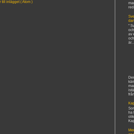
ill inlägget ( Atom )
man
red
Sve
da
" S
och
av 
och
är...
Den
kän
ma
ist
frå
Kap
Sorr
ha 
oli
Kapi
Mer