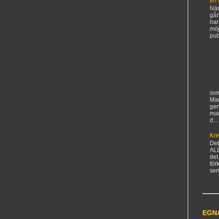
en 
När
gån
har
möj
pub
som
Man
gen
ma
d...
Kre
De
AL
det
för
sen
EGN