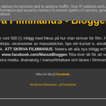
deliver its services and to analyze traffic. Your IP address and
formance and security metrics to ensure quality of service, ge
 abuse.
iva Filmmanus - Blogg
r runt 500 (!) inlägg med fokus på hur man skriver för film.
länktips, recensioner av manusböcker, tips om kurser o. anna
ok,
ATT SKRIVA FILMMANUS
. Notera att alla nya inlägg 
:
www.facebook.com/ManusBloggen
Titta över dit för att 
astra media, dramaturg / manusförfattare och lärare i filmma
Gilla och följ på
Facebook
.
Att Skriva Filmmanus - på Facebook