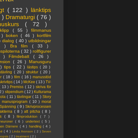
igt
( 122 )
länktips
3 )
Dramaturgi
( 76 )
nuskurs
( 72 )
oklipp
( 55 )
filmmanus
4 )
boken
( 46 )
kortfilm
 )
dialog
( 40 )
utbildningar
6 )
Bra film
( 33 )
spiloterna
( 32 )
rollfigurer
7 )
Filmdebatt
( 26 )
nsion
( 26 )
Manusguru
 )
tips
( 22 )
lästips
( 20 )
tävling
( 20 )
struktur
( 20 )
er
( 18 )
film
( 16 )
manusstöd
skrivtips
( 14 )
McKee
( 13 )
TV-
( 13 )
Premiss
( 12 )
skriva för
2 )
stipendium
( 12 )
Kulturama
kola
( 11 )
tävlingar
( 11 )
Story
)
manusprogram
( 10 )
moral
Spänning
( 9 )
Skrivprocessen
akterna
( 8 )
att pitcha
( 8 )
ps
( 8 )
filmproduktion
( 7 )
lneuroner
( 6 )
undertext
( 5 )
ngen Därnere
( 4 )
handling
( 4 )
lse
( 4 )
Linda Aronson
( 2 )
Seven
nopsis
( 2 )
treatment
( 2 )