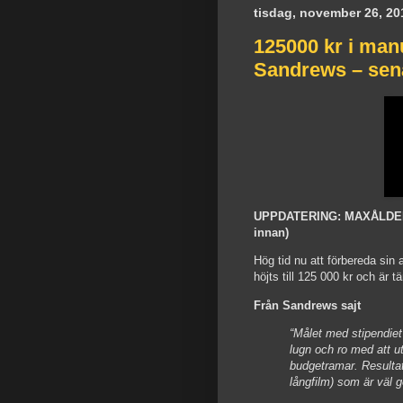
tisdag, november 26, 20
125000 kr i man
Sandrews – sena
UPPDATERING: MAXÅLDERN 
innan)
Hög tid nu att förbereda sin
höjts till 125 000 kr och är t
Från Sandrews sajt
“Målet med stipendiet
lugn och ro med att ut
budgetramar. Resultate
långfilm) som är väl 