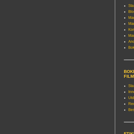
Sta
Bl
Ma
Ma
Kon
Ma
An
Bo
BOKE
FIL
Sta
Inn
Utd
Re
Bes
ETI