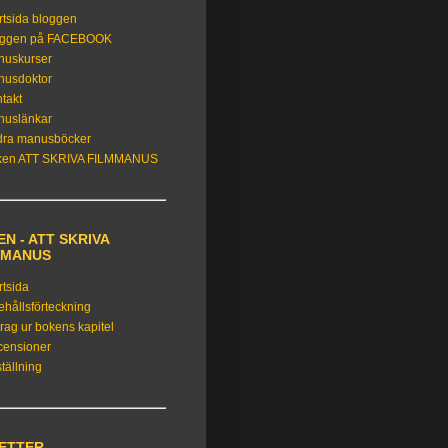
rtsida bloggen
oggen på FACEBOOK
nuskurser
nusdoktor
takt
nuslänkar
dra manusböcker
ken ATT SKRIVA FILMMANUS
N - ATT SKRIVA
MMANUS
rtsida
ehållsförteckning
rag ur bokens kapitel
censioner
tällning
KETTER