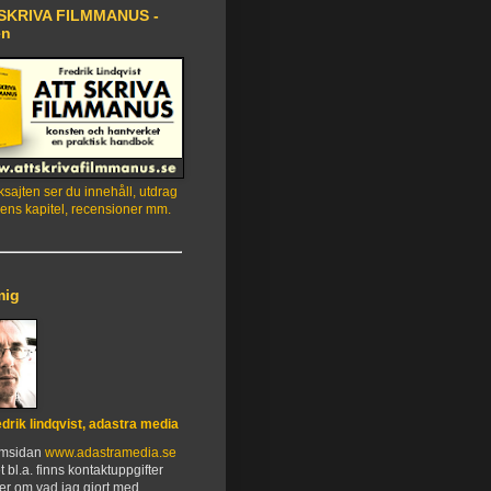
SKRIVA FILMMANUS -
en
sajten ser du innehåll, utdrag
ens kapitel, recensioner mm.
mig
edrik lindqvist, adastra media
emsidan
www.adastramedia.se
t bl.a. finns kontaktuppgifter
er om vad jag gjort med