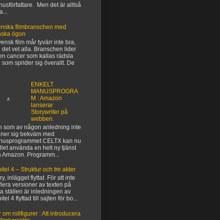
usförfattare. Men det är alltså
a...
nska filmbranschen med
nska ögon
vensk film mår tyvärr inte bra,
 det vet alla. Branschen lider
en cancer som kallas rädsla
 som sprider sig överallt. De
ENKELT
MANUSPROGRA
M : Amazon
lanserar
Storywriter på
webben.
 som av någon anledning inte
ner sig bekväm med
nusprogrammet CELTX kan nu
ället använda en helt ny tjänst
n Amazon. Programm...
itel 4 – Struktur och tre akter
y, inlägget flyttat. För att inte
flera versioner av texten på
ka ställen är inledningen av
tel 4 flyttad till sajten för bo...
 om rollfigurer : Att introducera