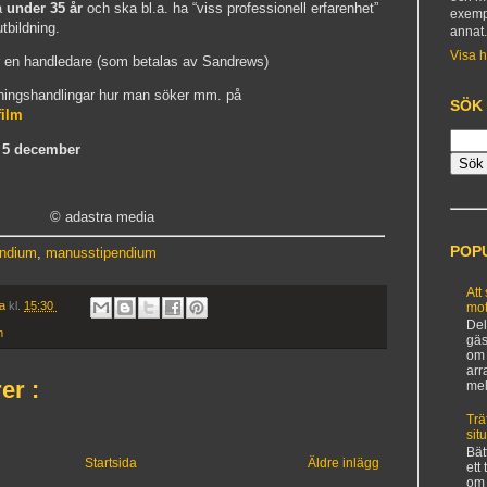
ra
under 35 år
och ska bl.a. ha “viss professionell erfarenhet”
exemp
tbildning.
annat
Visa h
ar en handledare (som betalas av Sandrews)
ningshandlingar hur man söker mm. på
SÖK
film
 5 december
© adastra media
POP
endium
,
manusstipendium
Att
ia
kl.
15:30
mot
Del
m
gäs
om 
arr
er :
mel
Trä
sit
Bät
Startsida
Äldre inlägg
ett
om 