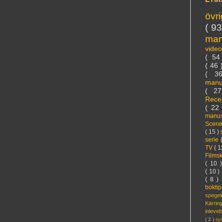
övr
( 9
ma
vide
( 5
( 46
( 3
manu
( 2
Rece
( 22
manus
Scen
( 15 )
serie
TV
( 1
Films
( 10 
( 10 )
( 8 )
bokti
spege
Kärri
inleve
( 2 )
sy