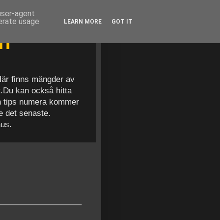
 user-agent
nerate usage
LEARN MORE
GOT IT
en
 Här finns mängder av
t.Du kan också hitta
och tips numera kommer
se det senaste.
nus.