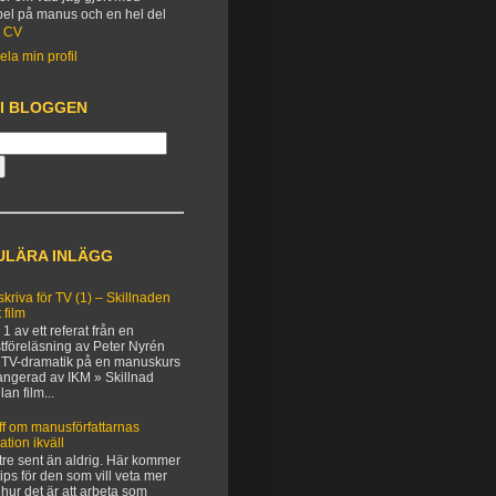
el på manus och en hel del
.
CV
ela min profil
 I BLOGGEN
ULÄRA INLÄGG
 skriva för TV (1) – Skillnaden
 film
 1 av ett referat från en
tföreläsning av Peter Nyrén
TV-dramatik på en manuskurs
angerad av IKM » Skillnad
lan film...
ff om manusförfattarnas
uation ikväll
tre sent än aldrig. Här kommer
 tips för den som vill veta mer
hur det är att arbeta som