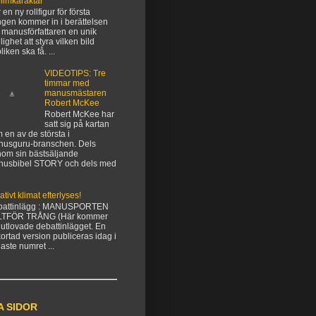
filmkaraktär
 en ny rollfigur för första
gen kommer in i berättelsen
 manusförfattaren en unik
lighet att styra vilken bild
liken ska få. ...
VIDEOTIPS: Tre
timmar med
manusmästaren
Robert McKee
Robert McKee har
satt sig på kartan
 en av de största i
usguru-branschen. Dels
om sin bästsäljande
nusbibel STORY och dels med
ativt klimat efterlyses!
battinlägg : MANUSPORTEN
LTFÖR TRÅNG (Här kommer
 utlovade debattinlägget. En
kortad version publiceras idag i
aste numret ...
A SIDOR