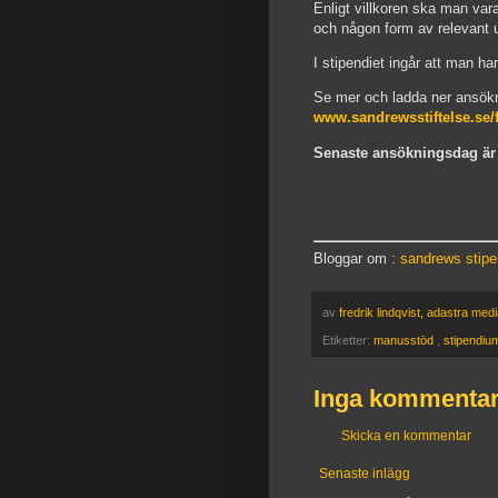
Enligt villkoren ska man va
och någon form av relevant u
I stipendiet ingår att man h
Se mer och ladda ner ansök
www.sandrewsstiftelse.se/
Senaste ansökningsdag är
Bloggar om :
sandrews stip
av
fredrik lindqvist, adastra med
Etiketter:
manusstöd
,
stipendiu
Inga kommentar
Skicka en kommentar
Senaste inlägg