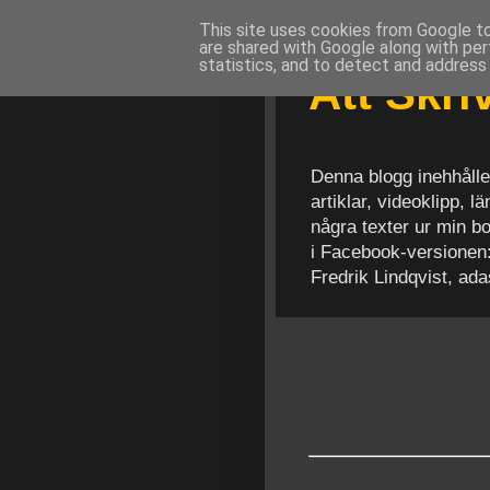
This site uses cookies from Google to 
are shared with Google along with per
statistics, and to detect and address
Att Skr
Denna blogg inehhålle
artiklar, videoklipp, 
några texter ur min b
i Facebook-versionen
Fredrik Lindqvist, ad