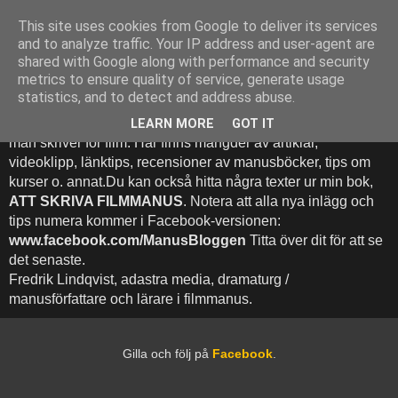
This site uses cookies from Google to deliver its services
Att Skriva Filmmanus -
and to analyze traffic. Your IP address and user-agent are
shared with Google along with performance and security
Bloggen
metrics to ensure quality of service, generate usage
statistics, and to detect and address abuse.
Denna blogg inehhåller runt 500 (!) inlägg med fokus på hur
LEARN MORE
GOT IT
man skriver för film. Här finns mängder av artiklar,
videoklipp, länktips, recensioner av manusböcker, tips om
kurser o. annat.Du kan också hitta några texter ur min bok,
ATT SKRIVA FILMMANUS
. Notera att alla nya inlägg och
tips numera kommer i Facebook-versionen:
www.facebook.com/ManusBloggen
Titta över dit för att se
det senaste.
Fredrik Lindqvist, adastra media, dramaturg /
manusförfattare och lärare i filmmanus.
Gilla och följ på
Facebook
.