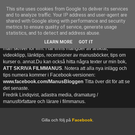
This site uses cookies from Google to deliver its services
Att Skriva Filmmanus -
and to analyze traffic. Your IP address and user-agent are
shared with Google along with performance and security
Bloggen
metrics to ensure quality of service, generate usage
statistics, and to detect and address abuse.
Denna blogg inehhåller runt 500 (!) inlägg med fokus på hur
LEARN MORE
GOT IT
man skriver för film. Här finns mängder av artiklar,
videoklipp, länktips, recensioner av manusböcker, tips om
kurser o. annat.Du kan också hitta några texter ur min bok,
ATT SKRIVA FILMMANUS
. Notera att alla nya inlägg och
tips numera kommer i Facebook-versionen:
www.facebook.com/ManusBloggen
Titta över dit för att se
det senaste.
Fredrik Lindqvist, adastra media, dramaturg /
manusförfattare och lärare i filmmanus.
Gilla och följ på
Facebook
.