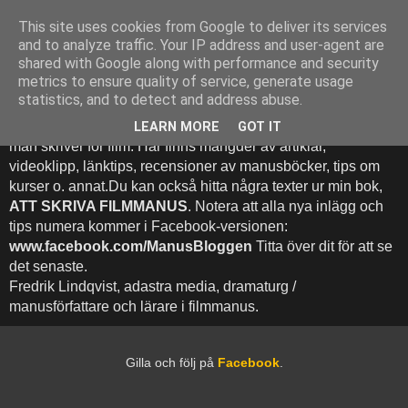
This site uses cookies from Google to deliver its services
Att Skriva Filmmanus -
and to analyze traffic. Your IP address and user-agent are
shared with Google along with performance and security
Bloggen
metrics to ensure quality of service, generate usage
statistics, and to detect and address abuse.
Denna blogg inehhåller runt 500 (!) inlägg med fokus på hur
LEARN MORE
GOT IT
man skriver för film. Här finns mängder av artiklar,
videoklipp, länktips, recensioner av manusböcker, tips om
kurser o. annat.Du kan också hitta några texter ur min bok,
ATT SKRIVA FILMMANUS
. Notera att alla nya inlägg och
tips numera kommer i Facebook-versionen:
www.facebook.com/ManusBloggen
Titta över dit för att se
det senaste.
Fredrik Lindqvist, adastra media, dramaturg /
manusförfattare och lärare i filmmanus.
Gilla och följ på
Facebook
.