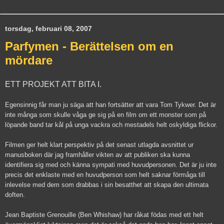
torsdag, februari 08, 2007
Parfymen - Berättelsen om en
mördare
ETT PROJEKT ATT BITA I.
Egensinnig får man ju säga att han fortsätter att vara Tom Tykwer. Det är
inte många som skulle våga ge sig på en film om ett monster som på
löpande band tar kål på unga vackra och mestadels helt oskyldiga flickor.
Filmen ger helt klart perspektiv på det senast utlagda avsnittet ur
manusboken där jag framhåller vikten av att publiken ska kunna
identifiera sig med och känna sympati med huvudpersonen. Det är ju inte
precis det enklaste med en huvudperson som helt saknar förmåga till
inlevelse med dem som drabbas i sin besatthet att skapa den ultimata
doften.
Jean Baptiste Grenouille (Ben Whishaw) har råkat födas med ett helt