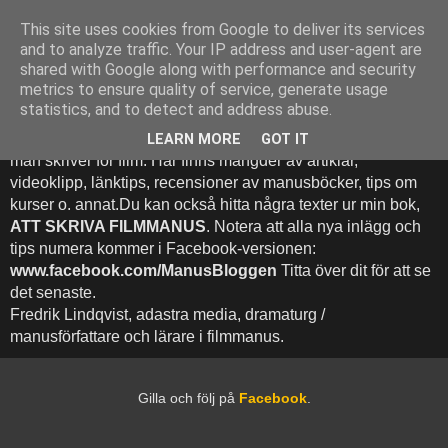
This site uses cookies from Google to deliver its services
Att Skriva Filmmanus -
and to analyze traffic. Your IP address and user-agent are
shared with Google along with performance and security
Bloggen
metrics to ensure quality of service, generate usage
statistics, and to detect and address abuse.
Denna blogg inehhåller runt 500 (!) inlägg med fokus på hur
LEARN MORE
GOT IT
man skriver för film. Här finns mängder av artiklar,
videoklipp, länktips, recensioner av manusböcker, tips om
kurser o. annat.Du kan också hitta några texter ur min bok,
ATT SKRIVA FILMMANUS
. Notera att alla nya inlägg och
tips numera kommer i Facebook-versionen:
www.facebook.com/ManusBloggen
Titta över dit för att se
det senaste.
Fredrik Lindqvist, adastra media, dramaturg /
manusförfattare och lärare i filmmanus.
Gilla och följ på
Facebook
.