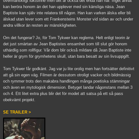
övermänskligt luktsinne men det är också det enda han har. Inget annat
kan beröra honom än det han upplever med sin känsliga näsa. Jean
Baptiste kan själv inte relatera till någon. Han kan varken älska eller bli
älskad utan lever som ett Frankensteins Monster vid sidan av och under
andra villkor än resten av mänskligheten.
Om det fungerar? Jo, för Tom Tykwer kan reglerna. Helt enligt teorin är
det just smärtan av Jean Baptistes ensamhet som till slut gör honom
uthärdlig som rollfigur. Vår dom blir också mildare då Jean Baptiste inte
heller är grym för grymhetens skull, utan bara besatt av sin livsuppgift.
Tom Tykwer får godkänt. Jag var ju lite orolig men han fortsätter definitivt
att gå sin egen väg. Filmen är dessutom otroligt vacker och bildmässig
och rymmer trots den makabra handlingen många poetiska stämningar
och även en mytologisk dimension. Betyget landar någonstans mellan 3
och 4. Ett litet extra plus blir det för modet att satsa på ett så pass
obekvämt projekt.
SE TRAILER >