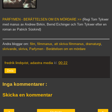
PARFYMEN - BERÄTTELSEN OM EN MÖRDARE >>
(Regi Tom Tykwer
med manus av Andrew Birkin, Bernd Eichinger och Tom Tykwer efter en
roman av Patrick Süskind)
Andra bloggar om:
film
,
filmmanus
,
att skriva filmmanus
,
dramaturgi
,
skrivande
,
skriva
,
Parfymen - Berättelsen om en mördare
fredrik lindqvist, adastra media
kl.
00:22
Dela
Inga kommentarer :
Skicka en kommentar
‹
›