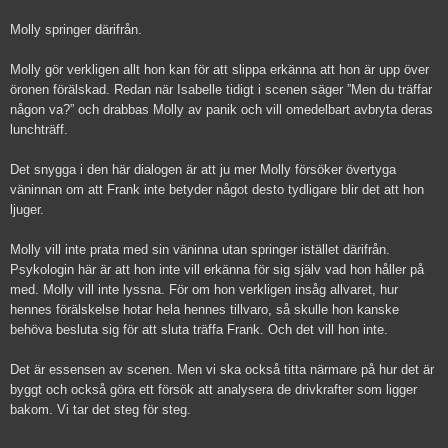
Molly springer därifrån.
Molly gör verkligen allt hon kan för att slippa erkänna att hon är upp över
öronen förälskad. Redan när Isabelle tidigt i scenen säger ”Men du träffar
någon va?” och drabbas Molly av panik och vill omedelbart avbryta deras
lunchträff.
Det snygga i den här dialogen är att ju mer Molly försöker övertyga
väninnan om att Frank inte betyder något desto tydligare blir det att hon
ljuger.
Molly vill inte prata med sin väninna utan springer istället därifrån.
Psykologin här är att hon inte vill erkänna för sig själv vad hon håller på
med. Molly vill inte lyssna. För om hon verkligen insåg allvaret, hur
hennes förälskelse hotar hela hennes tillvaro, så skulle hon kanske
behöva besluta sig för att sluta träffa Frank. Och det vill hon inte.
Det är essensen av scenen. Men vi ska också titta närmare på hur det är
byggt och också göra ett försök att analysera de drivkrafter som ligger
bakom. Vi tar det steg för steg.