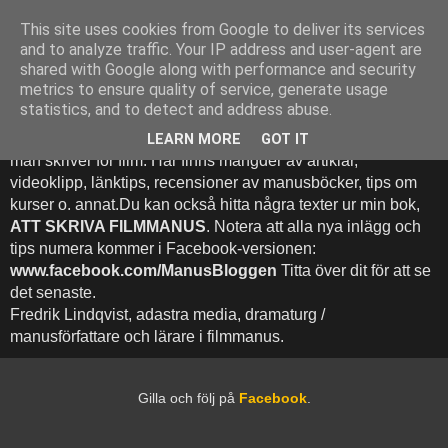
This site uses cookies from Google to deliver its services
Att Skriva Filmmanus -
and to analyze traffic. Your IP address and user-agent are
shared with Google along with performance and security
Bloggen
metrics to ensure quality of service, generate usage
statistics, and to detect and address abuse.
Denna blogg inehhåller runt 500 (!) inlägg med fokus på hur
LEARN MORE
GOT IT
man skriver för film. Här finns mängder av artiklar,
videoklipp, länktips, recensioner av manusböcker, tips om
kurser o. annat.Du kan också hitta några texter ur min bok,
ATT SKRIVA FILMMANUS
. Notera att alla nya inlägg och
tips numera kommer i Facebook-versionen:
www.facebook.com/ManusBloggen
Titta över dit för att se
det senaste.
Fredrik Lindqvist, adastra media, dramaturg /
manusförfattare och lärare i filmmanus.
Gilla och följ på
Facebook
.