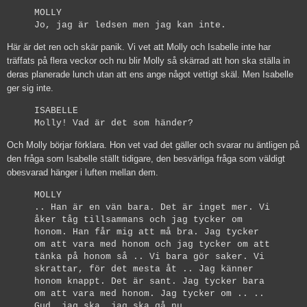
MOLLY
Jo, jag är ledsen men jag kan inte.
Här är det ren och skär panik. Vi vet att Molly och Isabelle inte har
träffats på flera veckor och nu blir Molly så skärrad att hon ska ställa in
deras planerade lunch utan att ens ange något vettigt skäl. Men Isabelle
ger sig inte.
ISABELLE
Molly! Vad är det som händer?
Och Molly börjar förklara. Hon vet vad det gäller och svarar nu äntligen på
den fråga som Isabelle ställt tidigare, den besvärliga fråga som väldigt
obesvarad hänger i luften mellan dem.
MOLLY
.. Han är en vän bara. Det är inget mer. Vi
åker tåg tillsammans och jag tycker om
honom. Han får mig att må bra. Jag tycker
om att vara med honom och jag tycker om att
tänka på honom så .. Vi bara gör saker. Vi
skrattar, för det mesta åt .. Jag känner
honom knappt. Det är sant. Jag tycker bara
om att vara med honom. Jag tycker om .. ..
Gud, jag ska, jag ska gå nu.