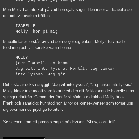
Men Molly har inte koll på vad hon själv säger. Hon inser att Isabelle ser
det och vill avsluta träffen.
ISABELLE
Molly, hör på mig.
Isabelle läser förstås av vad som döljer sig bakom Mollys förvirrade
förklaring och vill kanske varna henne.
MOLLY
(ger Isabelle en kram)
Jag vill inte lyssna. Förlåt. Jag tänker
inte lyssna. Jag går.
Det sista är också snyggt. ”Jag vill inte lyssna”, ”Jag tänker inte lyssna”.
Molly klarar inte av att vara kvar med den alltför klarseende Isabelle utan
springer därifrån. Genom det förstår vi både hur drabbad Molly är av
Frank och samtidigt hur rädd hon är för de konsekvenser som tornar upp
sig över hennes prydliga förortsliv.
Se scenen som ett paradexempel på devisen "Show, don't tell".