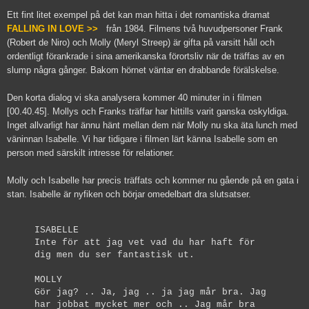
Ett fint litet exempel på det kan man hitta i det romantiska dramat
FALLING IN LOVE >>
från 1984. Filmens två huvudpersoner Frank
(Robert de Niro) och Molly (Meryl Streep) är gifta på varsitt håll och
ordentligt förankrade i sina amerikanska förortsliv när de träffas av en
slump några gånger. Bakom hörnet väntar en drabbande förälskelse.
Den korta dialog vi ska analysera kommer 40 minuter in i filmen
[00.40.45]. Mollys och Franks träffar har hittills varit ganska oskyldiga.
Inget allvarligt har ännu hänt mellan dem när Molly nu ska äta lunch med
väninnan Isabelle. Vi har tidigare i filmen lärt känna Isabelle som en
person med särskilt intresse för relationer.
Molly och Isabelle har precis träffats och kommer nu gående på en gata i
stan. Isabelle är nyfiken och börjar omedelbart dra slutsatser.
ISABELLE
Inte för att jag vet vad du har haft för
dig men du ser fantastisk ut.
MOLLY
Gör jag? .. Ja, jag .. ja jag mår bra. Jag
har jobbat mycket mer och .. Jag mår bra