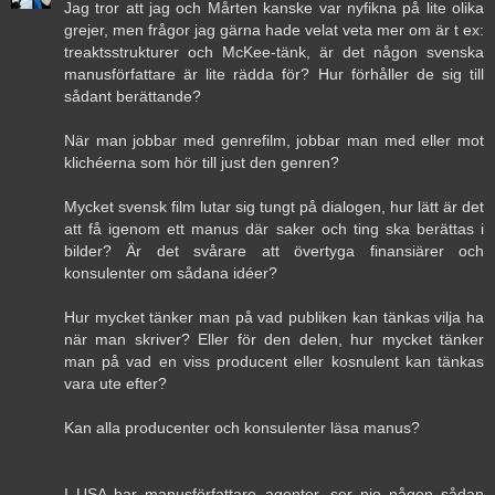
Jag tror att jag och Mårten kanske var nyfikna på lite olika
grejer, men frågor jag gärna hade velat veta mer om är t ex:
treaktsstrukturer och McKee-tänk, är det någon svenska
manusförfattare är lite rädda för? Hur förhåller de sig till
sådant berättande?
När man jobbar med genrefilm, jobbar man med eller mot
klichéerna som hör till just den genren?
Mycket svensk film lutar sig tungt på dialogen, hur lätt är det
att få igenom ett manus där saker och ting ska berättas i
bilder? Är det svårare att övertyga finansiärer och
konsulenter om sådana idéer?
Hur mycket tänker man på vad publiken kan tänkas vilja ha
när man skriver? Eller för den delen, hur mycket tänker
man på vad en viss producent eller kosnulent kan tänkas
vara ute efter?
Kan alla producenter och konsulenter läsa manus?
I USA har manusförfattare agenter, ser nio någon sådan