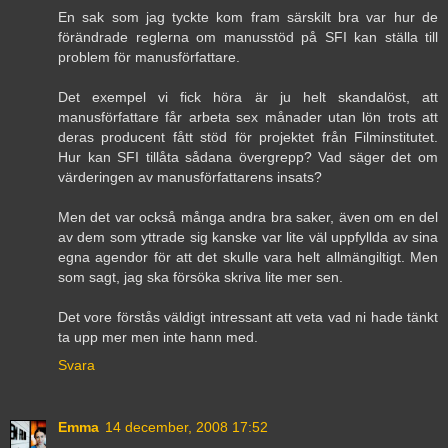
En sak som jag tyckte kom fram särskilt bra var hur de
förändrade reglerna om manusstöd på SFI kan ställa till
problem för manusförfattare.
Det exempel vi fick höra är ju helt skandalöst, att
manusförfattare får arbeta sex månader utan lön trots att
deras producent fått stöd för projektet från Filminstitutet.
Hur kan SFI tillåta sådana övergrepp? Vad säger det om
värderingen av manusförfattarens insats?
Men det var också många andra bra saker, även om en del
av dem som yttrade sig kanske var lite väl uppfyllda av sina
egna agendor för att det skulle vara helt allmängiltigt. Men
som sagt, jag ska försöka skriva lite mer sen.
Det vore förstås väldigt intressant att veta vad ni hade tänkt
ta upp mer men inte hann med.
Svara
Emma
14 december, 2008 17:52