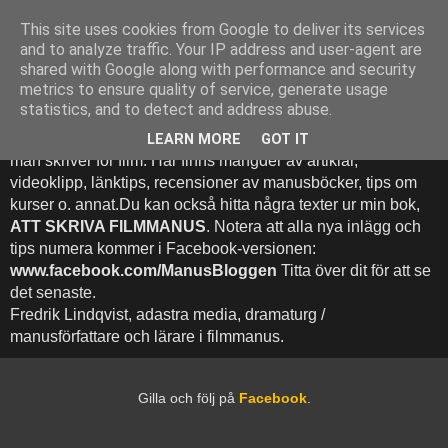
This site uses cookies from Google to deliver its services
Att Skriva Filmmanus -
and to analyze traffic. Your IP address and user-agent are
shared with Google along with performance and security
Bloggen
metrics to ensure quality of service, generate usage
statistics, and to detect and address abuse.
Denna blogg inehhåller runt 500 (!) inlägg med fokus på hur
LEARN MORE
GOT IT
man skriver för film. Här finns mängder av artiklar,
videoklipp, länktips, recensioner av manusböcker, tips om
kurser o. annat.Du kan också hitta några texter ur min bok,
ATT SKRIVA FILMMANUS
. Notera att alla nya inlägg och
tips numera kommer i Facebook-versionen:
www.facebook.com/ManusBloggen
Titta över dit för att se
det senaste.
Fredrik Lindqvist, adastra media, dramaturg /
manusförfattare och lärare i filmmanus.
Gilla och följ på
Facebook
.