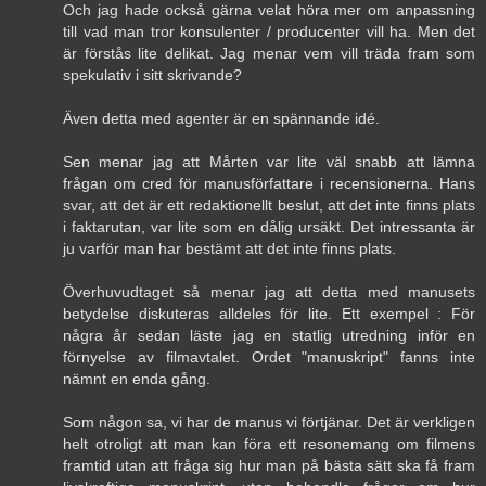
Och jag hade också gärna velat höra mer om anpassning
till vad man tror konsulenter / producenter vill ha. Men det
är förstås lite delikat. Jag menar vem vill träda fram som
spekulativ i sitt skrivande?
Även detta med agenter är en spännande idé.
Sen menar jag att Mårten var lite väl snabb att lämna
frågan om cred för manusförfattare i recensionerna. Hans
svar, att det är ett redaktionellt beslut, att det inte finns plats
i faktarutan, var lite som en dålig ursäkt. Det intressanta är
ju varför man har bestämt att det inte finns plats.
Överhuvudtaget så menar jag att detta med manusets
betydelse diskuteras alldeles för lite. Ett exempel : För
några år sedan läste jag en statlig utredning inför en
förnyelse av filmavtalet. Ordet "manuskript" fanns inte
nämnt en enda gång.
Som någon sa, vi har de manus vi förtjänar. Det är verkligen
helt otroligt att man kan föra ett resonemang om filmens
framtid utan att fråga sig hur man på bästa sätt ska få fram