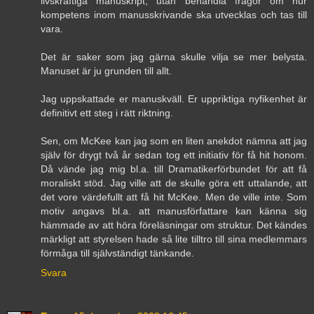
livskraftiga manuskript, utan behandla frågor om hur
kompetens inom manusskrivande ska utvecklas och tas till
vara.
Det är saker som jag gärna skulle vilja se mer belysta.
Manuset är ju grunden till allt.
Jag uppskattade er manuskväll. Er uppriktiga nyfikenhet är
definitivt ett steg i rätt riktning.
Sen, om McKee kan jag som en liten anekdot nämna att jag
själv för drygt två år sedan tog ett initiativ för få hit honom.
Då vände jag mig bl.a. till Dramatikerförbundet för att få
moraliskt stöd. Jag ville att de skulle göra ett uttalande, att
det vore värdefullt att få hit McKee. Men de ville inte. Som
motiv angavs bl.a. att manusförfattare kan känna sig
hämmade av att höra föreläsningar om struktur. Det kändes
märkligt att styrelsen hade så lite tilltro till sina medlemmars
förmåga till självständigt tänkande.
Svara