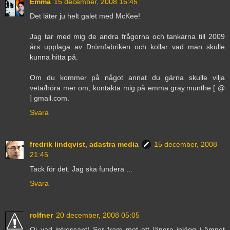
Emma
15 december, 2008 16:45
Det låter ju helt galet med McKee!
Jag tar med mig de andra frågorna och tankarna till 2009
års upplaga av Drömfabriken och kollar vad man skulle
kunna hitta på.
Om du kommer på något annat du gärna skulle vilja
veta/höra mer om, kontakta mig på emma.gray.munthe [ @
] gmail.com.
Svara
fredrik lindqvist, adastra media
15 december, 2008
21:45
Tack för det. Jag ska fundera ...
Svara
rolfner
20 december, 2008 05:05
Oj vad intressant! Ser fram mot ett längre inlägg i ämnet