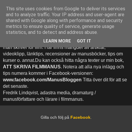
This site uses cookies from Google to deliver its services
Att Skriva Filmmanus -
and to analyze traffic. Your IP address and user-agent are
shared with Google along with performance and security
Bloggen
metrics to ensure quality of service, generate usage
statistics, and to detect and address abuse.
Denna blogg inehhåller runt 500 (!) inlägg med fokus på hur
LEARN MORE
GOT IT
man skriver för film. Här finns mängder av artiklar,
videoklipp, länktips, recensioner av manusböcker, tips om
kurser o. annat.Du kan också hitta några texter ur min bok,
ATT SKRIVA FILMMANUS
. Notera att alla nya inlägg och
tips numera kommer i Facebook-versionen:
www.facebook.com/ManusBloggen
Titta över dit för att se
det senaste.
Fredrik Lindqvist, adastra media, dramaturg /
manusförfattare och lärare i filmmanus.
Gilla och följ på
Facebook
.