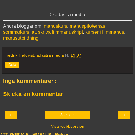
© adastra media
Andra bloggar om:
manuskurs
,
manuspiloternas
sommarkurs
,
att skriva filmmanuskript
,
kurser i filmmanus
,
manusutbildning
fredrik lindqvist, adastra media
kl.
19:07
Dela
Inga kommentarer :
Skicka en kommentar
‹
›
Startsida
Visa webbversion
ATT SKRIVA FILMMANUS - Boken