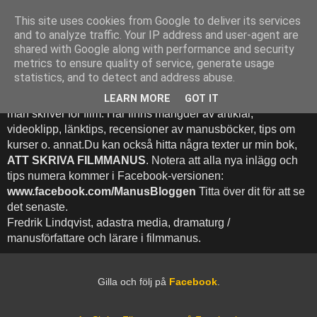
This site uses cookies from Google to deliver its services
Att Skriva Filmmanus -
and to analyze traffic. Your IP address and user-agent are
shared with Google along with performance and security
Bloggen
metrics to ensure quality of service, generate usage
statistics, and to detect and address abuse.
Denna blogg inehhåller runt 500 (!) inlägg med fokus på hur
LEARN MORE
GOT IT
man skriver för film. Här finns mängder av artiklar,
videoklipp, länktips, recensioner av manusböcker, tips om
kurser o. annat.Du kan också hitta några texter ur min bok,
ATT SKRIVA FILMMANUS
. Notera att alla nya inlägg och
tips numera kommer i Facebook-versionen:
www.facebook.com/ManusBloggen
Titta över dit för att se
det senaste.
Fredrik Lindqvist, adastra media, dramaturg /
manusförfattare och lärare i filmmanus.
Gilla och följ på
Facebook
.