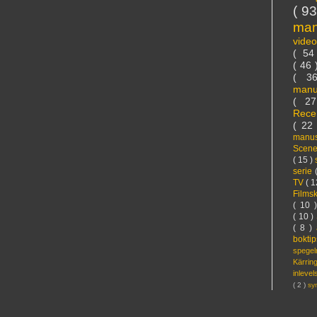
( 9
ma
vide
( 5
( 46
( 3
manu
( 2
Rece
( 22
manus
Scen
( 15 )
serie
TV
( 1
Films
( 10 
( 10 )
( 8 )
bokti
spege
Kärri
inleve
( 2 )
sy