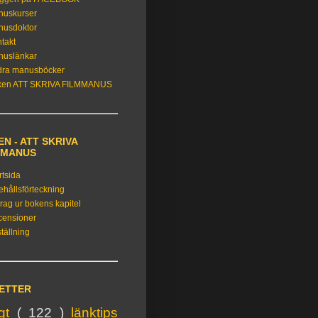
nuskurser
nusdoktor
takt
nuslänkar
dra manusböcker
ken ATT SKRIVA FILMMANUS
N - ATT SKRIVA
MMANUS
rtsida
ehållsförteckning
rag ur bokens kapitel
censioner
tällning
KETTER
igt
( 122 )
länktips