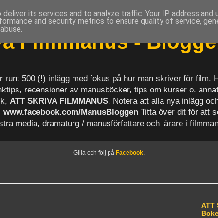
deliver its services and to analyze traffic. Your IP address and
formance and security metrics to ensure quality of service, ge
 abuse.
iva Filmmanus - Blogg
r runt 500 (!) inlägg med fokus på hur man skriver för film.
länktips, recensioner av manusböcker, tips om kurser o. anna
ok,
ATT SKRIVA FILMMANUS
. Notera att alla nya inlägg 
:
www.facebook.com/ManusBloggen
Titta över dit för att 
astra media, dramaturg / manusförfattare och lärare i filmma
Gilla och följ på
Facebook
.
ATT 
Bok