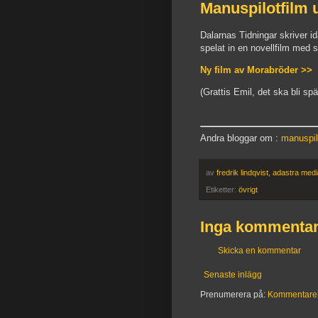
Manuspilotfil
Dalarnas Tidningar skriver 
spelat in en novellfilm med s
Ny film av Morabröder >>
(Grattis Emil, det ska bli sp
Andra bloggar om :
manuspil
av
fredrik lindqvist, adastra med
Etiketter:
övrigt
Inga kommentar
Skicka en kommentar
Senaste inlägg
Prenumerera på:
Kommentarer t