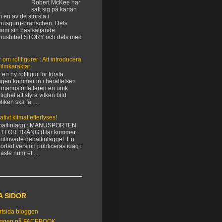
Robert McKee har
satt sig på kartan
 en av de största i
usguru-branschen. Dels
om sin bästsäljande
nusbibel STORY och dels med
 om rollfigurer : Att introducera
filmkaraktär
 en ny rollfigur för första
gen kommer in i berättelsen
 manusförfattaren en unik
lighet att styra vilken bild
liken ska få. ...
ativt klimat efterlyses!
battinlägg : MANUSPORTEN
LTFÖR TRÅNG (Här kommer
 utlovade debattinlägget. En
kortad version publiceras idag i
aste numret ...
A SIDOR
rtsida bloggen
oggen på FACEBOOK