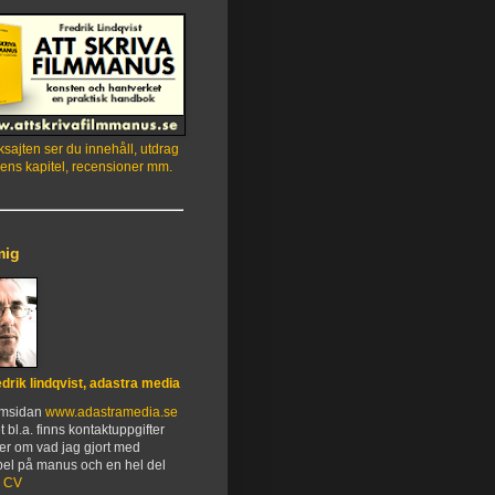
sajten ser du innehåll, utdrag
ens kapitel, recensioner mm.
mig
edrik lindqvist, adastra media
emsidan
www.adastramedia.se
t bl.a. finns kontaktuppgifter
er om vad jag gjort med
el på manus och en hel del
.
CV