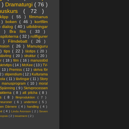
3 )
Dramaturgi
( 76 )
nuskurs
( 72 )
oklipp
( 55 )
filmmanus
4 )
boken
( 46 )
kortfilm
 )
dialog
( 40 )
utbildningar
6 )
Bra film
( 33 )
spiloterna
( 32 )
rollfigurer
7 )
Filmdebatt
( 26 )
nsion
( 26 )
Manusguru
 )
tips
( 22 )
lästips
( 20 )
tävling
( 20 )
struktur
( 20 )
er
( 18 )
film
( 16 )
manusstöd
skrivtips
( 14 )
McKee
( 13 )
TV-
( 13 )
Premiss
( 12 )
skriva för
2 )
stipendium
( 12 )
Kulturama
kola
( 11 )
tävlingar
( 11 )
Story
)
manusprogram
( 10 )
moral
Spänning
( 9 )
Skrivprocessen
akterna
( 8 )
att pitcha
( 8 )
ps
( 8 )
filmproduktion
( 7 )
lneuroner
( 6 )
undertext
( 5 )
ngen Därnere
( 4 )
handling
( 4 )
lse
( 4 )
Linda Aronson
( 2 )
Seven
nopsis
( 2 )
treatment
( 2 )