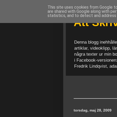
This site uses cookies from Google to 
are shared with Google along with per
statistics, and to detect and address
Att Skr
Denna blogg inehhålle
artiklar, videoklipp, 
några texter ur min b
i Facebook-versionen
Fredrik Lindqvist, ad
torsdag, maj 28, 2009