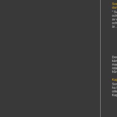
Sve
da
" S
och
av 
och
är...
Den
kän
ma
ist
frå
Kap
Sorr
ha 
oli
Kapi