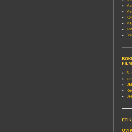
Ma
Ma
Kon
Ma
An
Bo
BOKE
FIL
Sta
Inn
Utd
Re
Bes
ETI
övr