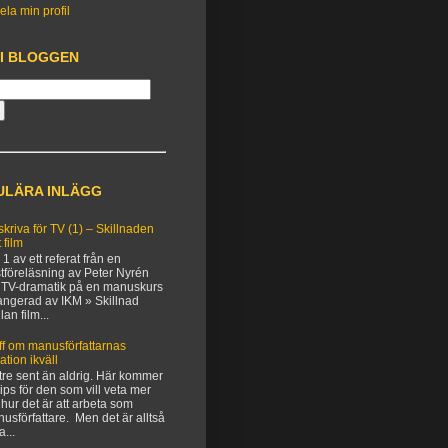
ela min profil
 I BLOGGEN
ULÄRA INLÄGG
 skriva för TV (1) – Skillnaden
 film
 1 av ett referat från en
tföreläsning av Peter Nyrén
TV-dramatik på en manuskurs
angerad av IKM » Skillnad
lan film...
ff om manusförfattarnas
uation ikväll
tre sent än aldrig. Här kommer
 tips för den som vill veta mer
hur det är att arbeta som
usförfattare. Men det är alltså
a...