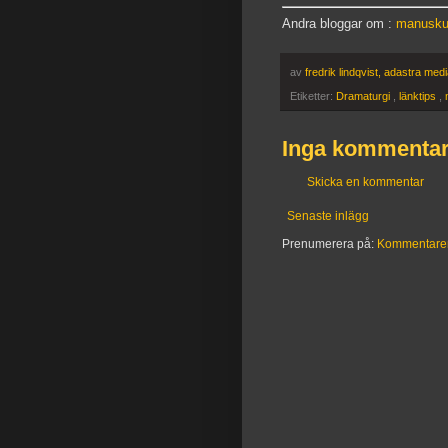
Andra bloggar om :
manusku
av
fredrik lindqvist, adastra med
Etiketter:
Dramaturgi
,
länktips
,
Inga kommentar
Skicka en kommentar
Senaste inlägg
Prenumerera på:
Kommentarer t