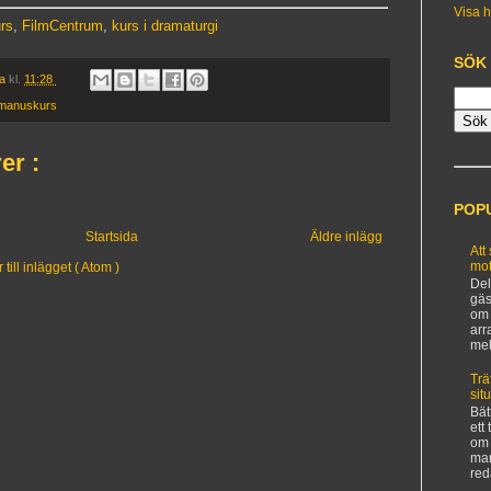
Visa h
rs
,
FilmCentrum
,
kurs i dramaturgi
SÖK
ia
kl.
11:28
manuskurs
er :
POP
Startsida
Äldre inlägg
Att
mot
ill inlägget ( Atom )
Del
gäs
om 
arr
mel
Trä
sit
Bät
ett
om 
man
red