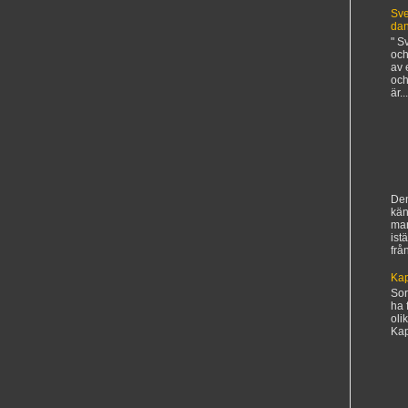
Sve
da
" S
och
av 
och
är...
Den
kän
ma
ist
frå
Kap
Sorr
ha 
oli
Kapi