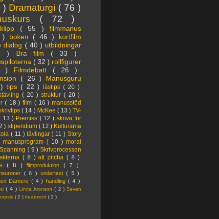
3 )
Dramaturgi
( 76 )
nuskurs
( 72 )
oklipp
( 55 )
filmmanus
4 )
boken
( 46 )
kortfilm
 )
dialog
( 40 )
utbildningar
6 )
Bra film
( 33 )
spiloterna
( 32 )
rollfigurer
7 )
Filmdebatt
( 26 )
nsion
( 26 )
Manusguru
 )
tips
( 22 )
lästips
( 20 )
tävling
( 20 )
struktur
( 20 )
er
( 18 )
film
( 16 )
manusstöd
skrivtips
( 14 )
McKee
( 13 )
TV-
( 13 )
Premiss
( 12 )
skriva för
2 )
stipendium
( 12 )
Kulturama
kola
( 11 )
tävlingar
( 11 )
Story
)
manusprogram
( 10 )
moral
Spänning
( 9 )
Skrivprocessen
akterna
( 8 )
att pitcha
( 8 )
ps
( 8 )
filmproduktion
( 7 )
lneuroner
( 6 )
undertext
( 5 )
ngen Därnere
( 4 )
handling
( 4 )
lse
( 4 )
Linda Aronson
( 2 )
Seven
nopsis
( 2 )
treatment
( 2 )