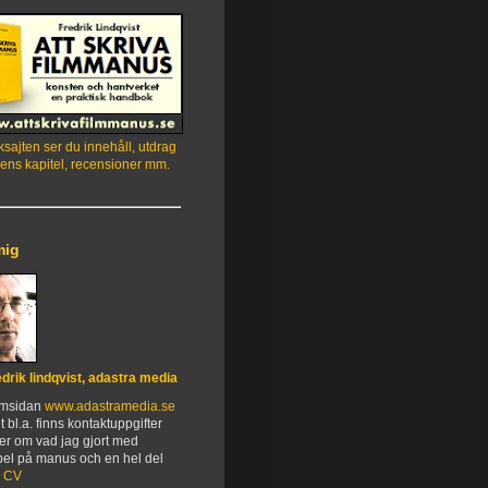
sajten ser du innehåll, utdrag
ens kapitel, recensioner mm.
mig
edrik lindqvist, adastra media
emsidan
www.adastramedia.se
t bl.a. finns kontaktuppgifter
er om vad jag gjort med
el på manus och en hel del
.
CV