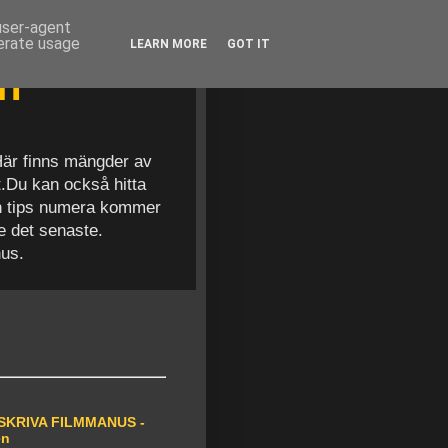
 user-agent
nerate usage
LEARN MORE
GOT IT
en
 Här finns mängder av
t.Du kan också hitta
och tips numera kommer
se det senaste.
nus.
SKRIVA FILMMANUS -
en