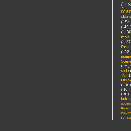
( 9
ma
vide
( 5
( 46
( 3
manu
( 2
Rece
( 22
manus
Scen
( 15 )
serie
TV
( 1
Films
( 10 
( 10 )
( 8 )
bokti
spege
Kärri
inleve
( 2 )
sy