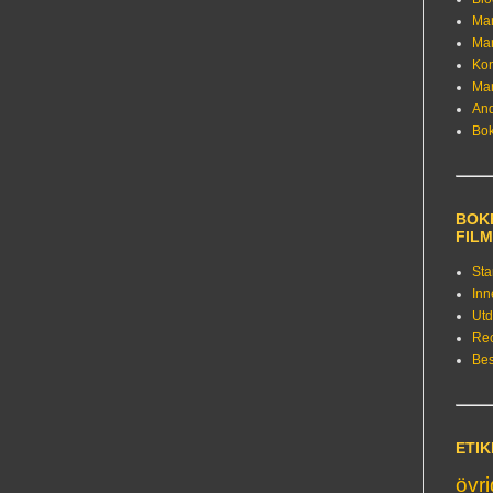
Ma
Ma
Kon
Ma
An
Bo
BOKE
FIL
Sta
Inn
Utd
Re
Bes
ETI
övr