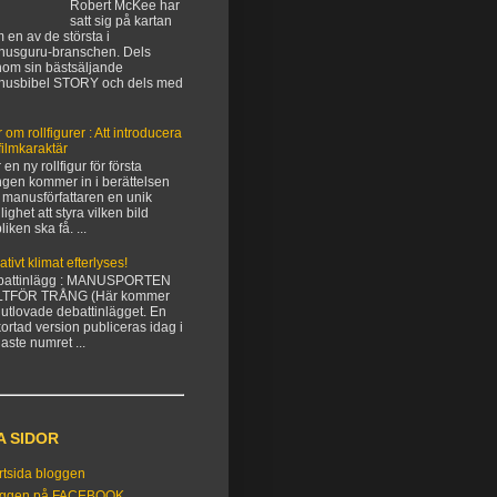
Robert McKee har
satt sig på kartan
 en av de största i
usguru-branschen. Dels
om sin bästsäljande
nusbibel STORY och dels med
 om rollfigurer : Att introducera
filmkaraktär
 en ny rollfigur för första
gen kommer in i berättelsen
 manusförfattaren en unik
lighet att styra vilken bild
liken ska få. ...
ativt klimat efterlyses!
battinlägg : MANUSPORTEN
LTFÖR TRÅNG (Här kommer
 utlovade debattinlägget. En
kortad version publiceras idag i
aste numret ...
A SIDOR
rtsida bloggen
oggen på FACEBOOK