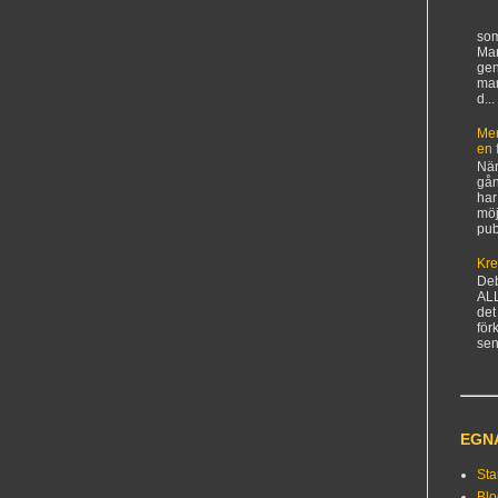
som
Man
gen
ma
d...
Mer
en 
När
gån
har
möj
pub
Kre
De
AL
det
för
sen
EGN
Sta
Bl