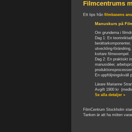
Filmcentrums ma
Ett tips från
filmbasens ans
Manuskurs på Fil
Om grunderna i filmd
Dag 1: En teorinrikta
berättarkomponenter, 
utveckling-förändring,
kortare filmexempel.
Dag 2: En praktiskt i
manusidéer, arbetspro
produktionsprocessen
En uppföljningskväll 
Lärare Marianne Stra
Avgift 1900 kr (med
Se alla detaljer »
FilmCentrum Stockholm start
Tanken är att ha möten var