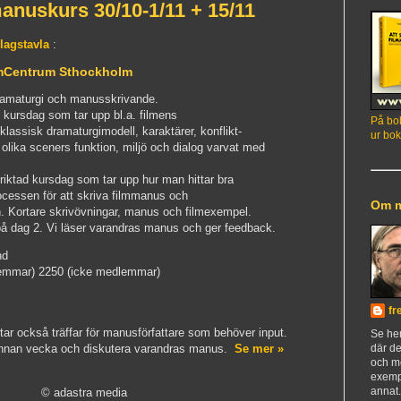
nuskurs 30/10-1/11 + 15/11
lagstavla
:
mCentrum Sthockholm
ramaturgi och manusskrivande.
d kursdag som tar upp bl.a. filmens
På bok
klassisk dramaturgimodell, karaktärer, konflikt-
ur bok
 olika sceners funktion, miljö och dialog varvat med
nriktad kursdag som tar upp hur man hittar bra
cessen för att skriva filmmanus och
Om 
. Kortare skrivövningar, manus och filmexempel.
på dag 2. Vi läser varandras manus och ger feedback.
nd
lemmar) 2250 (icke medlemmar)
fr
ar också träffar för manusförfattare som behöver input.
Se h
annan vecka och diskutera varandras manus.
Se mer »
där de
och m
exemp
annat
© adastra media