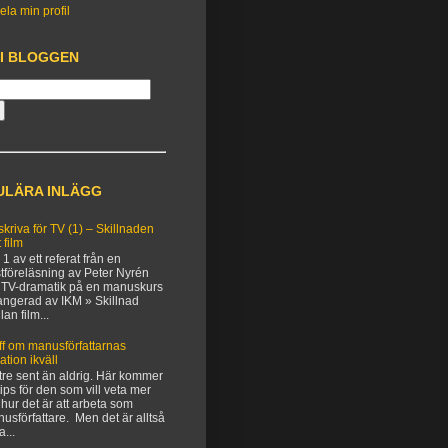
ela min profil
 I BLOGGEN
ULÄRA INLÄGG
 skriva för TV (1) – Skillnaden
 film
 1 av ett referat från en
tföreläsning av Peter Nyrén
TV-dramatik på en manuskurs
angerad av IKM » Skillnad
lan film...
ff om manusförfattarnas
uation ikväll
tre sent än aldrig. Här kommer
 tips för den som vill veta mer
hur det är att arbeta som
usförfattare. Men det är alltså
a...