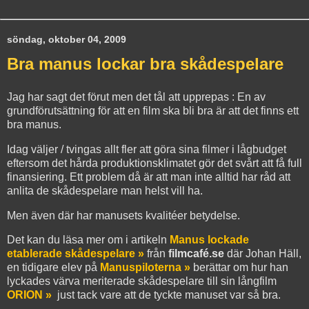
söndag, oktober 04, 2009
Bra manus lockar bra skådespelare
Jag har sagt det förut men det tål att upprepas : En av
grundförutsättning för att en film ska bli bra är att det finns ett
bra manus.
Idag väljer / tvingas allt fler att göra sina filmer i lågbudget
eftersom det hårda produktionsklimatet gör det svårt att få full
finansiering. Ett problem då är att man inte alltid har råd att
anlita de skådespelare man helst vill ha.
Men även där har manusets kvalitéer betydelse.
Det kan du läsa mer om i artikeln
Manus lockade
etablerade skådespelare »
från
filmcafé.se
där Johan Häll,
en tidigare elev på
Manuspiloterna »
berättar om hur han
lyckades värva meriterade skådespelare till sin långfilm
ORION »
just tack vare att de tyckte manuset var så bra.