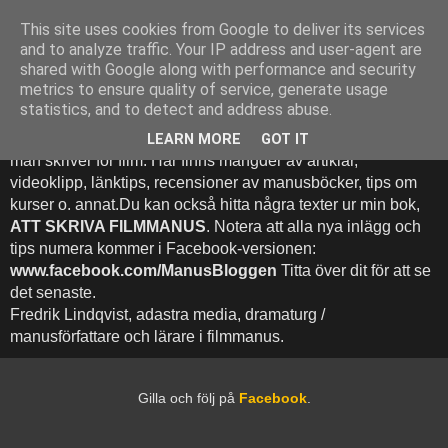
This site uses cookies from Google to deliver its services
Att Skriva Filmmanus -
and to analyze traffic. Your IP address and user-agent are
shared with Google along with performance and security
Bloggen
metrics to ensure quality of service, generate usage
statistics, and to detect and address abuse.
Denna blogg inehhåller runt 500 (!) inlägg med fokus på hur
LEARN MORE
GOT IT
man skriver för film. Här finns mängder av artiklar,
videoklipp, länktips, recensioner av manusböcker, tips om
kurser o. annat.Du kan också hitta några texter ur min bok,
ATT SKRIVA FILMMANUS
. Notera att alla nya inlägg och
tips numera kommer i Facebook-versionen:
www.facebook.com/ManusBloggen
Titta över dit för att se
det senaste.
Fredrik Lindqvist, adastra media, dramaturg /
manusförfattare och lärare i filmmanus.
Gilla och följ på
Facebook
.