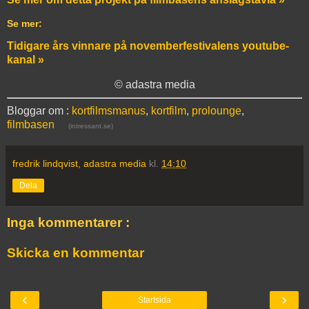
Se mer:
Tidigare års vinnare på novemberfestivalens youtube-
kanal »
© adastra media
Bloggar om :
kortfilmsmanus
,
kortfilm
,
prolounge
,
filmbasen
(intressant.se)
fredrik lindqvist, adastra media
kl.
14:10
Dela
Inga kommentarer :
Skicka en kommentar
‹
›
Startsida