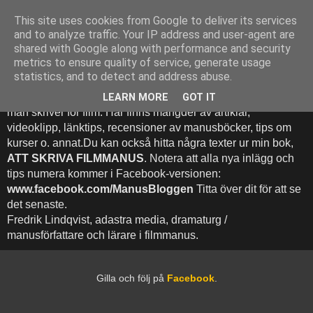
This site uses cookies from Google to deliver its services
Att Skriva Filmmanus -
and to analyze traffic. Your IP address and user-agent are
shared with Google along with performance and security
Bloggen
metrics to ensure quality of service, generate usage
statistics, and to detect and address abuse.
Denna blogg inehhåller runt 500 (!) inlägg med fokus på hur
LEARN MORE
GOT IT
man skriver för film. Här finns mängder av artiklar,
videoklipp, länktips, recensioner av manusböcker, tips om
kurser o. annat.Du kan också hitta några texter ur min bok,
ATT SKRIVA FILMMANUS
. Notera att alla nya inlägg och
tips numera kommer i Facebook-versionen:
www.facebook.com/ManusBloggen
Titta över dit för att se
det senaste.
Fredrik Lindqvist, adastra media, dramaturg /
manusförfattare och lärare i filmmanus.
Gilla och följ på
Facebook
.