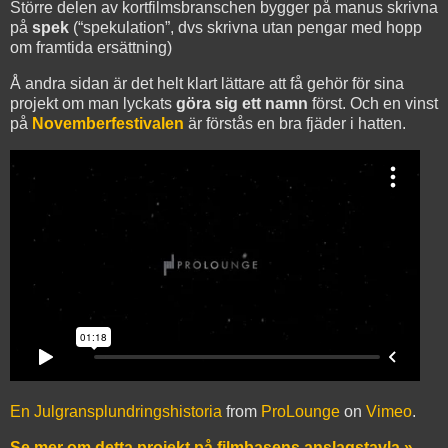
Större delen av kortfilmsbranschen bygger på manus skrivna
på
spek
(“spekulation”, dvs skrivna utan pengar med hopp
om framtida ersättning)
Å andra sidan är det helt klart lättare att få gehör för sina
projekt om man lyckats
göra sig ett namn
först. Och en vinst
på
Novemberfestivalen
är förstås en bra fjäder i hatten.
En Julgransplundringshistoria
from
ProLounge
on
Vimeo
.
Se mer om detta projekt på filmbasens anslagstavla »