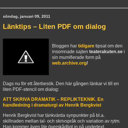
söndag, januari 09, 2011
Länktips – Liten PDF om dialog
Bloggen har
tidigare
tipsat om den
insomnade sajten
teaterakuten.se
i
sin mumifierade form på
web.archive.org
/
Dags nu för ett återbesök. Den här gången länkar vi till en
liten PDF-stencil om dialog:
ATT SKRIVA DRAMATIK – REPLIKTEKNIK. En
handledning i dramaturgi av Henrik Bergkvist
Henrik Bergkvist har tänkvärda synpunkter på bl.a.
skillnaden mellan tal- och skrivspråk och variation av rytm.
Han kommer även lite överskådligt in på undertext.