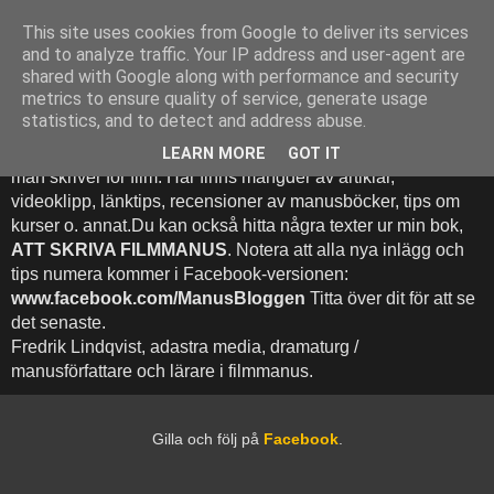
This site uses cookies from Google to deliver its services
Att Skriva Filmmanus -
and to analyze traffic. Your IP address and user-agent are
shared with Google along with performance and security
Bloggen
metrics to ensure quality of service, generate usage
statistics, and to detect and address abuse.
Denna blogg inehhåller runt 500 (!) inlägg med fokus på hur
LEARN MORE
GOT IT
man skriver för film. Här finns mängder av artiklar,
videoklipp, länktips, recensioner av manusböcker, tips om
kurser o. annat.Du kan också hitta några texter ur min bok,
ATT SKRIVA FILMMANUS
. Notera att alla nya inlägg och
tips numera kommer i Facebook-versionen:
www.facebook.com/ManusBloggen
Titta över dit för att se
det senaste.
Fredrik Lindqvist, adastra media, dramaturg /
manusförfattare och lärare i filmmanus.
Gilla och följ på
Facebook
.