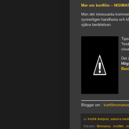
Mer om kortfilm – NISIMA
Men det intressanta kommer i
synnerligen handfasta och kla
själva berättelsen.
Tips
“hoo
visue
Det 
Höge
Basi
Bloggar om :
kortfilmsmanu
av
fredrik lindqvist, adastra med
Etiketter:
filmmanus
,
kortfilm
,
m