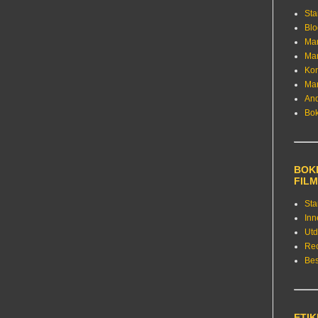
Sta
Bl
Ma
Ma
Kon
Ma
An
Bo
BOKE
FIL
Sta
Inn
Utd
Re
Bes
ETI