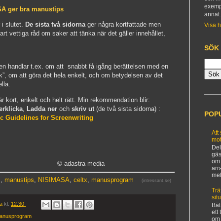
exemp
SA ger bra manustips
annat
 slutet.
De sista två sidorna
ger några kortfattade men
Visa h
rt vettiga råd om saker att tänka när det gäller innehållet,
SÖK
en handlar t.ex. om att snabbt få igång berättelsen med en
k”, om att göra det hela enkelt, och om betydelsen av det
lla.
är kort, enkelt och helt rätt. Min rekommendation blir:
rklicka
,
Ladda ner
och
skriv ut
(de två sista sidorna) :
POP
c Guidelines for Screenwriting
Att
mot
Del
gäs
om 
© adastra media
arr
mel
s
,
manustips
,
NISIMASA
,
celtx
,
manusprogram
(intressant.se)
Trä
sit
ia
kl.
12:30
Bät
ett
anusprogram
om 