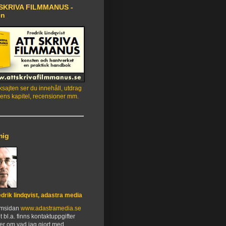
SKRIVA FILMMANUS -
en
sajten ser du innehåll, utdrag
ens kapitel, recensioner mm.
mig
edrik lindqvist, adastra media
emsidan
www.adastramedia.se
t bl.a. finns kontaktuppgifter
er om vad jag gjort med