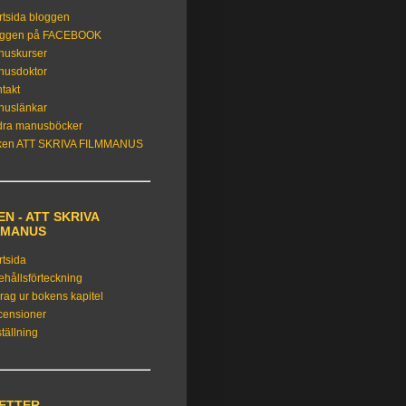
rtsida bloggen
oggen på FACEBOOK
nuskurser
nusdoktor
takt
nuslänkar
dra manusböcker
ken ATT SKRIVA FILMMANUS
N - ATT SKRIVA
MMANUS
rtsida
ehållsförteckning
rag ur bokens kapitel
censioner
tällning
KETTER