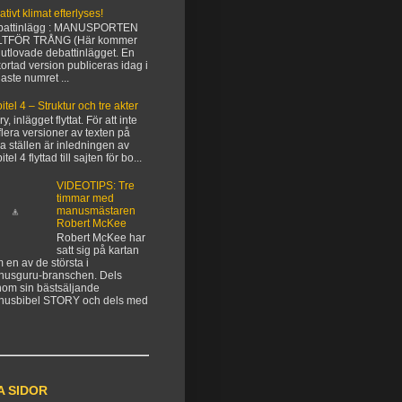
ativt klimat efterlyses!
battinlägg : MANUSPORTEN
LTFÖR TRÅNG (Här kommer
 utlovade debattinlägget. En
kortad version publiceras idag i
aste numret ...
itel 4 – Struktur och tre akter
y, inlägget flyttat. För att inte
flera versioner av texten på
ka ställen är inledningen av
tel 4 flyttad till sajten för bo...
VIDEOTIPS: Tre
timmar med
manusmästaren
Robert McKee
Robert McKee har
satt sig på kartan
 en av de största i
usguru-branschen. Dels
om sin bästsäljande
nusbibel STORY och dels med
A SIDOR