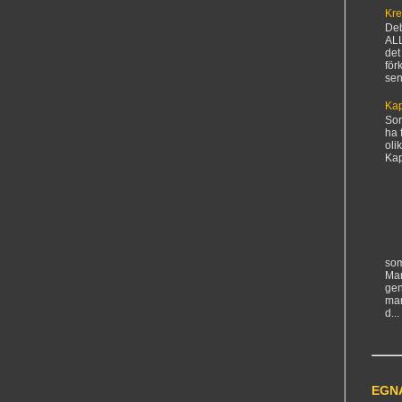
Kre
De
AL
det
för
sen
Kap
Sorr
ha 
oli
Kapi
som
Man
gen
ma
d...
EGN