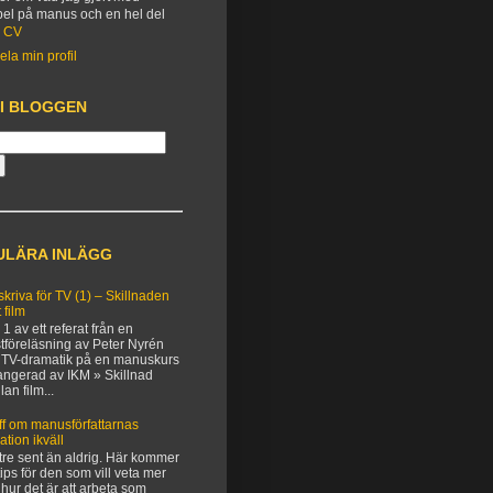
el på manus och en hel del
.
CV
ela min profil
 I BLOGGEN
ULÄRA INLÄGG
 skriva för TV (1) – Skillnaden
 film
 1 av ett referat från en
tföreläsning av Peter Nyrén
TV-dramatik på en manuskurs
angerad av IKM » Skillnad
lan film...
ff om manusförfattarnas
uation ikväll
tre sent än aldrig. Här kommer
 tips för den som vill veta mer
hur det är att arbeta som