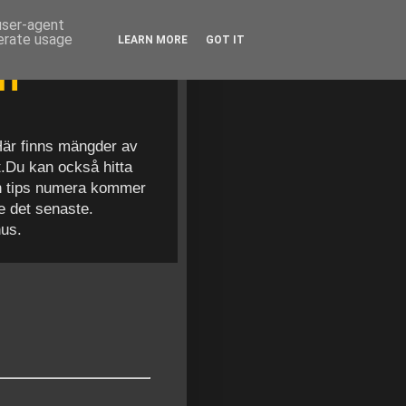
 user-agent
nerate usage
LEARN MORE
GOT IT
en
 Här finns mängder av
t.Du kan också hitta
och tips numera kommer
se det senaste.
nus.