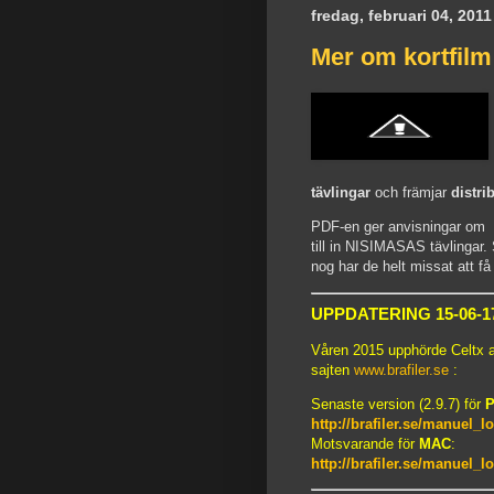
fredag, februari 04, 2011
Mer om kortfil
tävlingar
och främjar
distri
PDF-en ger anvisningar om 
till in NISIMASAS tävlingar.
nog har de helt missat att 
UPPDATERING 15-06-1
Våren 2015 upphörde Celtx att
sajten
www.brafiler.se
:
Senaste version (2.9.7) för
P
http://brafiler.se/manuel_
Motsvarande för
MAC
:
http://brafiler.se/manuel_l