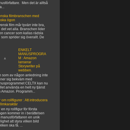
usförfattare. Men det är alltså
a...
nska filmbranschen med
nska ögon
vensk film mår tyvärr inte bra,
 det vet alla. Branschen lider
en cancer som kallas rädsla
 som sprider sig överallt. De
ENKELT
MANUSPROGRA
M : Amazon
lanserar
Storywriter på
webben.
 som av någon anledning inte
ner sig bekväm med
nusprogrammet CELTX kan nu
ället använda en helt ny tjänst
n Amazon. Programm...
 om rollfigurer : Att introducera
filmkaraktär
 en ny rollfigur för första
gen kommer in i berättelsen
 manusförfattaren en unik
lighet att styra vilken bild
liken ska få. ...