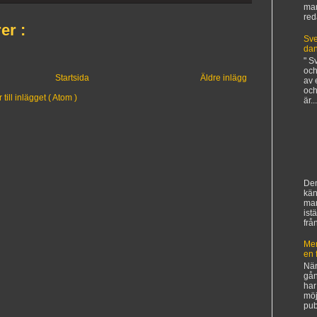
man
red
er :
Sve
da
" S
och
Startsida
Äldre inlägg
av 
och
ill inlägget ( Atom )
är...
Den
kän
ma
ist
frå
Mer
en 
När
gån
har
möj
pub