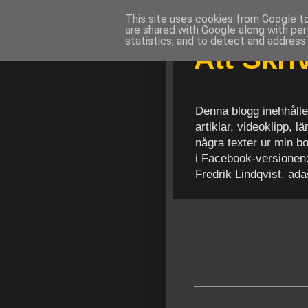
This site uses cookies from Google to 
are shared with Google along with per
statistics, and to detect and address
Att Skr
Denna blogg inehhålle
artiklar, videoklipp, 
några texter ur min b
i Facebook-versionen
Fredrik Lindqvist, ad