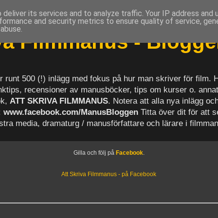
deliver its services and to analyze traffic. Your IP address and
formance and security metrics to ensure quality of service, ge
 abuse.
iva Filmmanus - Blogg
r runt 500 (!) inlägg med fokus på hur man skriver för film.
länktips, recensioner av manusböcker, tips om kurser o. anna
ok,
ATT SKRIVA FILMMANUS
. Notera att alla nya inlägg 
:
www.facebook.com/ManusBloggen
Titta över dit för att 
astra media, dramaturg / manusförfattare och lärare i filmma
Gilla och följ på
Facebook
.
Att Skriva Filmmanus - på Facebook