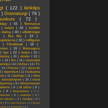
igt
( 122 )
länktips
3 )
Dramaturgi
( 76 )
nuskurs
( 72 )
oklipp
( 55 )
filmmanus
4 )
boken
( 46 )
kortfilm
 )
dialog
( 40 )
utbildningar
6 )
Bra film
( 33 )
spiloterna
( 32 )
rollfigurer
7 )
Filmdebatt
( 26 )
nsion
( 26 )
Manusguru
 )
tips
( 22 )
lästips
( 20 )
tävling
( 20 )
struktur
( 20 )
er
( 18 )
film
( 16 )
manusstöd
skrivtips
( 14 )
McKee
( 13 )
TV-
( 13 )
Premiss
( 12 )
skriva för
2 )
stipendium
( 12 )
Kulturama
kola
( 11 )
tävlingar
( 11 )
Story
)
manusprogram
( 10 )
moral
Spänning
( 9 )
Skrivprocessen
akterna
( 8 )
att pitcha
( 8 )
ps
( 8 )
filmproduktion
( 7 )
lneuroner
( 6 )
undertext
( 5 )
ngen Därnere
( 4 )
handling
( 4 )
lse
( 4 )
Linda Aronson
( 2 )
Seven
nopsis
( 2 )
treatment
( 2 )