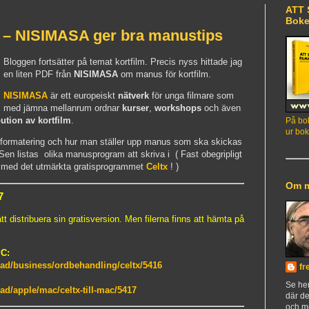
ATT 
Bok
m – NISIMASA ger bra manustips
Bloggen fortsätter på temat kortfilm. Precis nyss hittade jag
en liten PDF från
NISIMASA
om manus för kortfilm.
NISIMASA
är ett europeiskt
nätverk
för unga filmare som
med jämna mellanrum ordnar
kurser
,
workshops
och även
bution av kortfilm
.
På bok
ur bok
formatering och hur man ställer upp manus som ska skickas
 Sen listas olika manusprogram att skriva i ( Fast obegripligt
få med det utmärkta gratisprogrammet
Celtx
! )
Om 
7
 distribuera sin gratisversion. Men filerna finns att hämta på
C:
load/business/ordbehandling/celtx/5416
fr
Se h
oad/apple/mac/celtx-till-mac/5417
där de
och m